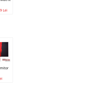
avorite
9 Lei
i
55 Lei
lii
avorite
mitor
ei
i
99 Lei
disponibil
avorite