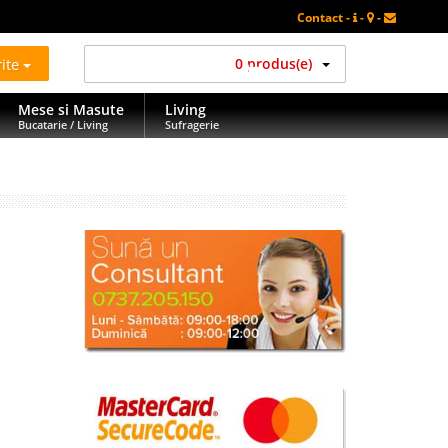
Contact -
-
-
rite
0 produs(e)
Mese si Masute
Living
Bucatarie / Living
Sufragerie