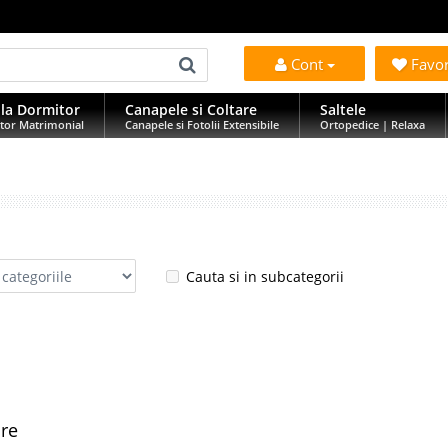
Cont
Favo
la Dormitor
Canapele si Coltare
Saltele
tor Matrimonial
Canapele si Fotolii Extensibile
Ortopedice | Relaxa
Cauta si in subcategorii
are