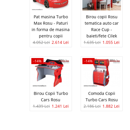
in stil de curse de masi
Pat masina Turbo
Birou copii Rosu
Max Rosu - Paturi
tematica auto car
in forma de masina
Race Cup -
Pat masina
-35%
pentru copii
baieti/fete Cilek
4.052 Lei
2.614 Lei
1.635 Lei
1.055 Lei
Lumini si s
Pat masina pentru cop
sunete si Telecomanda
-14%
-14%
sport care aduce un amb
Biturbo este un pat de 
Birou Copii Turbo
Comoda Copii
Pat Masina 
-36%
Cars Rosu
Turbo Cars Rosu
1.439 Lei
1.241 Lei
2.186 Lei
1.882 Lei
Race Cup C
Pat dublu pentru 2 cop
Rosu ⭐ Pret Direct din
pentru 2 copii va prop