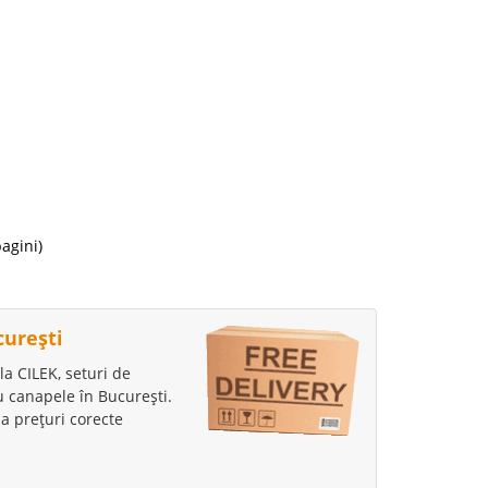
i
9 Lei
lii
pagini)
avorite
curești
la CILEK, seturi de
i
au canapele în București.
09 Lei
a prețuri corecte
da
lii