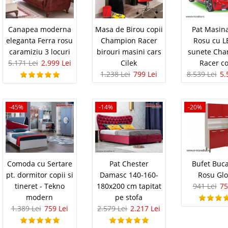
Adauga la F
ni la cel mai bun raport ca..
Compara
Canapea moderna
Masa de Birou copii
Pat Masin
eleganta Ferra rosu
Champion Racer
Rosu cu L
caramiziu 3 locuri
birouri masini cars
sunete Ch
 Biturbo Red - Paturi cu
5.647 Le
5.171 Lei
2.999 Lei
Cilek
Racer co
3.6
Pret Redus
1.238 Lei
799 Lei
8.539 Lei
5.
unete pentru copii
In Stoc
ii BITURBO Rosu CILEK ⭐ Paturi masinuta cu Lumini
Vezi Deta
 Biturbo Red este un pat in forma de masina
-45%
-14%
-20%
ient fantastic in camera copilului. Patul pentru copii
Adauga la F
calitate ce incorporeaza dotari uimitoare pre..
Compara
Comoda cu Sertare
Pat Chester
Bufet Buca
pt. 2 copii Paturi duble
3.332 Le
pt. dormitor copii si
Damasc 140-160-
Rosu Glo
2.1
tineret - Tekno
180x200 cm tapitat
941 Lei
75
Pret Redus
arBed with Friend bed
modern
pe stofa
In Stoc
ii – Paturi extensibile in forma de masina Race Cup
1.389 Lei
759 Lei
2.579 Lei
2.217 Lei
Vezi Deta
 Fabrica Daca intentionati o amenajare dormitor
unem solutia salvatoare, un pat cu forma de masinuta