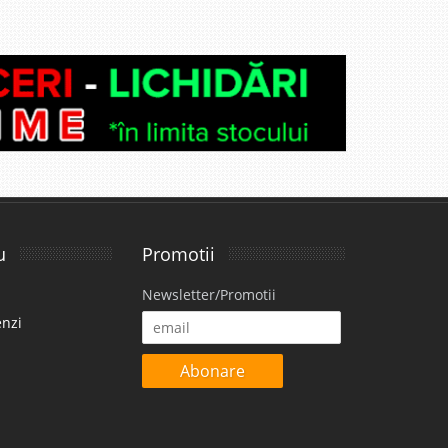
i
9 Lei
lii
avorite
u
Promotii
i
Newsletter/Promotii
17 Lei
enzi
urnizor
Abonare
avorite