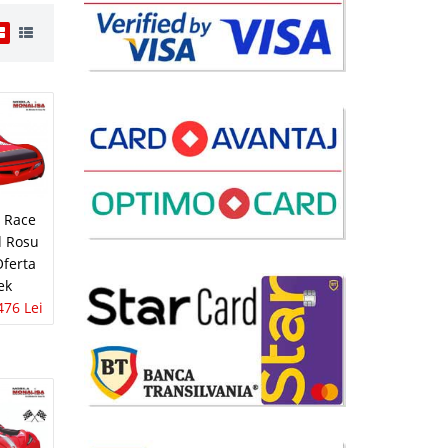
i
5 Lei
tat
lii
 Race
avorite
d Rosu
Oferta
ek
476 Lei
i
20 Lei
lii