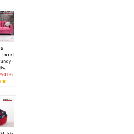
avorite
i
76 Lei
ea
3 Locuri
lii
gundy -
ilya
avorite
790 Lei
i
14 Lei
lii
 Matrix