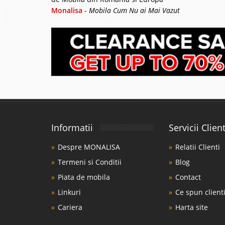
Monalisa
-
Mobila Cum Nu ai Mai Vazut
Comoda cu 
-45%
si tineret 
Dormitor modern complet
rosu bleu negru DIS
e mai frumos si mai ca
dormitorului pentru copi
Informatii
Servicii Client
Pat Cheste
-14%
Despre MONALISA
Relatii Clienti
180x200 cm 
Termeni si Conditii
Blog
Piata de mobila
Contact
Pat Damasc Chester pe 
Renumitul producator r
Linkuri
Ce spun clienti
propune un model de pa
Cariera
Harta site
contemporan. Tapiteria 