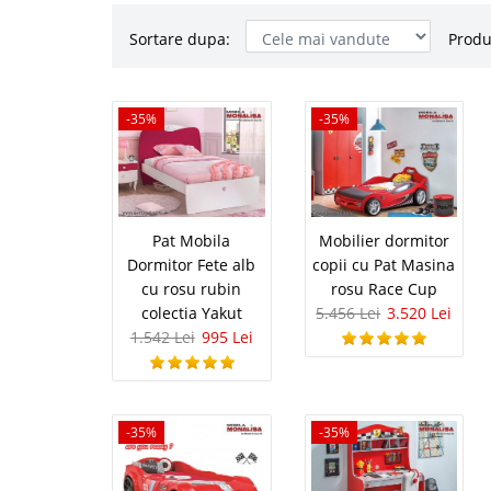
Sortare dupa:
Produ
Pat Mobila
-35%
-35%
-35%
rubin colec
Componente Mobilier pt
Preturi Speciale – i
DOAR ANUMITE COMPON
Pat Mobila
Mobilier dormitor
fete am introdus un mo
Dormitor Fete alb
copii cu Pat Masina
cu rosu rubin
rosu Race Cup
colectia Yakut
5.456 Lei
3.520 Lei
1.542 Lei
995 Lei
Mobilier d
-35%
rosu Race 
-35%
-35%
Set mobila dormitor co
colectie Race Cup est
proiectat pt. a le ofer