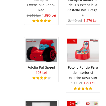
liniile sale aerodinami
Extensibila Reno -
de Lux extensibila
transpuna micul pilot i
Red
Castello Rosu Regal
3.218 Lei
1.890 Lei
⚜️
2.110 Lei
1.279 Lei
Birou copi
-35%
Race Cup - b
-35%
Birou copii rosu Race C
Transport Gratuit Bucu
auto este acum accesib
car ce transforma in re
Fotoliu Puf Speed
Fotoliu Puf tip Para
195 Lei
de interior si
exterior Rosu Sun
Canapea m
-42%
199 Lei
129 Lei
rosu carami
Canapele si fotolii mo
amenajare reusita pe 
-2%