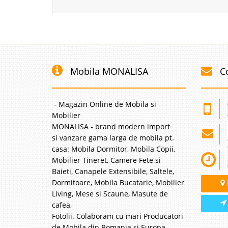
formeaza abilitati sen
stimuleaza personalitat
Birou Copi
-14%
Mobila MONALISA
C
Birouri Formula 1 pen
mobilier deosebit de ut
design Formula 1 din s
- Magazin Online de Mobila si
certificate pentru sanat
Mobilier
MONALISA - brand modern import
si vanzare gama larga de mobila pt.
casa: Mobila Dormitor, Mobila Copii,
Mobilier Tineret, Camere Fete si
Comoda Co
-14%
Baieti, Canapele Extensibile, Saltele,
Comoda 4 sertare in f
Dormitoare, Mobila Bucatarie, Mobilier
Rosu Un accesoriu neli
Living, Mese si Scaune, Masute de
foarte utila pentru cio
cafea,
strengar. Calitatea deo
Fotolii. Colaboram cu mari Producatori
de Mobila din Romania si Europa