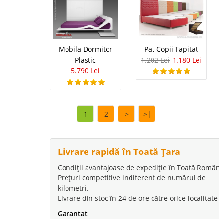
moderna pt. living ce s
avangardist. Si oferta 
Mobila Dormitor
Pat Copii Tapitat
Masa de Bi
Plastic
1.202 Lei
1.180 Lei
-35%
5.790 Lei
birouri mas
Set amenajare camera 
Racer ⭐ Pret Direct Ci
1
2
>
>|
masini de curse este 
Racer. Linia de design 
Livrare rapidă în Toată Țara
Condiții avantajoase de expediție în Toată Român
Pat Masina
-35%
Prețuri competitive indiferent de numărul de
kilometri.
Champion R
Livrare din stoc în 24 de ore către orice localitate
Pat copii in forma de 
Garantat
Oficial Un dormitor de 