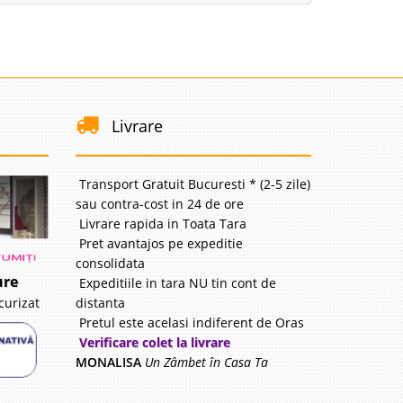
avorite
i
Livrare
41 Lei
disponibil
Transport Gratuit Bucuresti * (2-5 zile)
avorite
sau contra-cost in 24 de ore
Livrare rapida in Toata Tara
Pret avantajos pe expeditie
consolidata
ure
Expeditiile in tara NU tin cont de
i
distanta
curizat
82 Lei
Pretul este acelasi indiferent de Oras
disponibil
Verificare colet la livrare
MONALISA
Un Zâmbet în Casa Ta
avorite