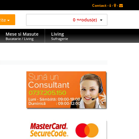
Contact -
-
-
rite
0 produs(e)
Mese si Masute
Living
Bucatarie / Living
Sufragerie