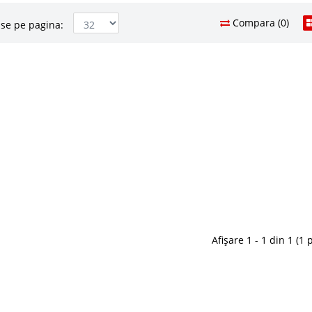
Compara (0)
se pe pagina:
sh Pocket 3 zone
1.719 Le
1.1
Pret Redus
u arcuri impachetate individual si 3 zone de presiune
ltea, sa fie de calitate si cu un pret avantajos ? In
Stoc Epuizat - In
perfecte, in urma testarii unui numar impresionant de
Adauga la F
e saltele cu a..
Compara
Afișare 1 - 1 din 1 (1 