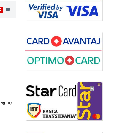
i
69 Lei
disponibil
avorite
pagini)