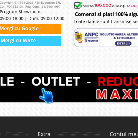
Copyright © 1991-2026 REK Evolution SRL
CUI: RO1932134, Reg. Com. J51/966/1991
Program Showroom :
Comenzi si plati 100% sig
09:00-18:00 | Dum. 09:00-12:00
Toate datele sunt transmise se
Mergi cu Google
Mergi cu Waze
i
Extra
Contul me