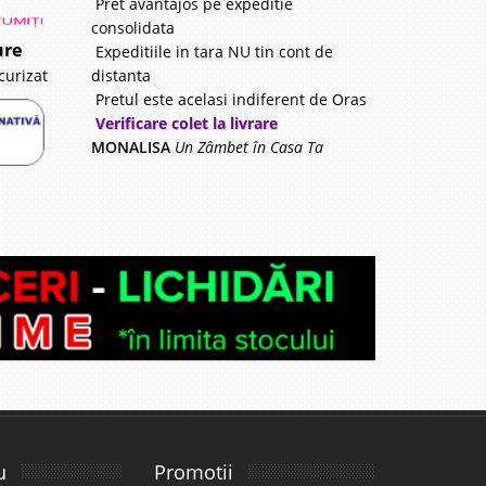
Pret avantajos pe expeditie
consolidata
ure
Expeditiile in tara NU tin cont de
distanta
curizat
Pretul este acelasi indiferent de Oras
Verificare colet la livrare
MONALISA
Un Zâmbet în Casa Ta
u
Promotii