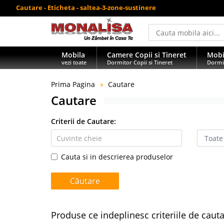
Cautare - Eticheta - saltea-3-zone-sustinere
Mobila
Camere Copii si Tineret
Mobi
vezi toate
Dormitor Copii si Tineret
Dormi
Prima Pagina
Cautare
Cautare
Criterii de Cautare:
Cauta si in descrierea produselor
Produse ce indeplinesc criteriile de caut