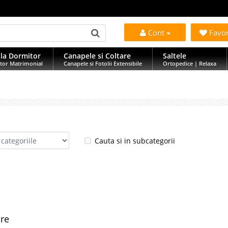
Cont
Favo
la Dormitor
Canapele si Coltare
Saltele
tor Matrimonial
Canapele si Fotolii Extensibile
Ortopedice | Relaxa
Cauta si in subcategorii
are