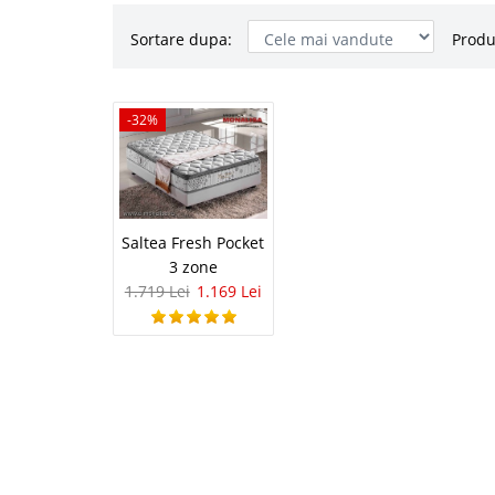
Sortare dupa:
Produ
Saltea Fre
-32%
-32%
Saltele Fresh Pocket c
Cautati cea mai buna sa
cautarea unei saltele 
saltele atat din gama d
Saltea Fresh Pocket
3 zone
1.719 Lei
1.169 Lei