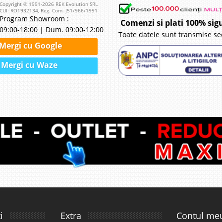
Copyright © 1991-2026 REK Evolution SRL
CUI: RO1932134, Reg. Com. J51/966/1991
Program Showroom :
Comenzi si plati 100% sig
09:00-18:00 | Dum. 09:00-12:00
Toate datele sunt transmise se
Mergi cu Google
Mergi cu Waze
i
Extra
Contul me