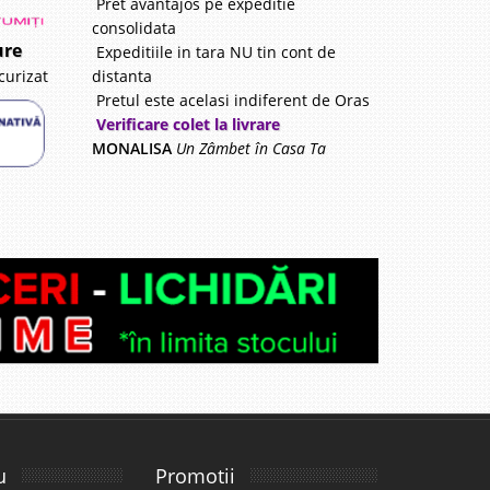
Pret avantajos pe expeditie
consolidata
ure
Expeditiile in tara NU tin cont de
distanta
curizat
Pretul este acelasi indiferent de Oras
Verificare colet la livrare
MONALISA
Un Zâmbet în Casa Ta
u
Promotii