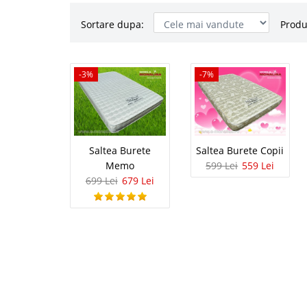
Sortare dupa:
Produ
Saltea Bu
-3%
-3%
-7%
Saltele din Burete si
de saltele din portofo
nou: saltea din burete
folosind pentru patul c
Saltea Burete
Saltea Burete Copii
Memo
599 Lei
559 Lei
699 Lei
679 Lei
Saltea Bur
-7%
Saltele din Burete pe
fost proiectata la co
vanzare o saltea din b
urmeaza a echipa oricare