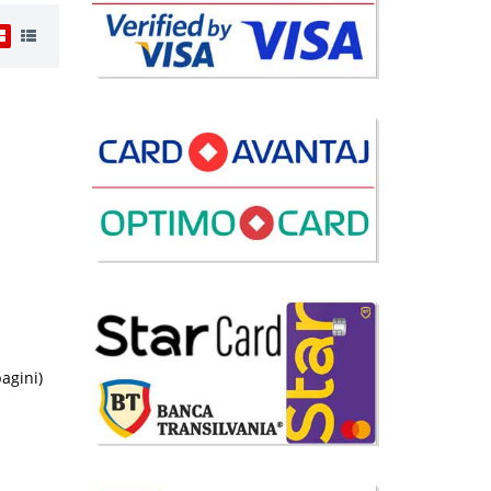
i
9 Lei
disponibil
avorite
i
9 Lei
pagini)
disponibil
avorite