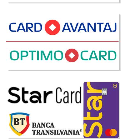
Saltea Ortopedica Plus
Saltele San Remo Superortopedice. Saltea San Remo Superortopedica TED
San Remo Superortopedica este o saltea care face parte din Colectia
Italiana. Baza saltelei este compusa din arcuri mini Bonnell ce ofera o
fermitate mai mare si din acest motiv are denumire superortopedica. ..
Compara
399 Lei
Pret
Stoc Epuizat - Indisponibil
Adauga la Favorite