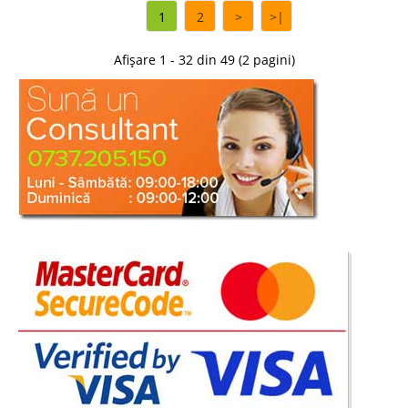
1
2
>
>|
Saltea Ortopedica 160x200 ✅ arcuri
Afișare 1 - 32 din 49 (2 pagini)
Bonell si spuma ConfoFlex
Saltele ortopedice cu arcuri Bonell si spuma | 90-100-120-140-150-160-
180x200 cm ✅ Oferta de pret Salteaua ConfoFlex este o saltea ortopedica
pe pat de arcuri Bonell si spuma poliuretanica de inalta calitate ce
impresioneaza prin senzatia placuta la atingere, linia de design..
Compara
1.912 Lei
1.109 Lei
Pret Redus
In Stoc
Vezi Detalii
Adauga la Favorite