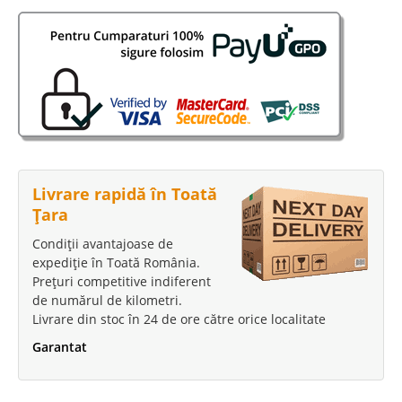
Saltea Ortopedica Premium
Saltele San Remo Superortopedice Premium. Saltea San Remo
Premium TED San Remo Premium este o saltea care face parte
Livrare rapidă în Toată
din Colectia Italiana. Baza saltelei este compusa din arcuri mini Bonnell ce
Țara
ofera o fermitate mai mare si din acest motiv are denumire
superortopedica..
Condiții avantajoase de
expediție în Toată România.
Compara
Prețuri competitive indiferent
de numărul de kilometri.
Livrare din stoc în 24 de ore către orice localitate
789 Lei
Pret
Garantat
Stoc Epuizat - Indisponibil
Adauga la Favorite