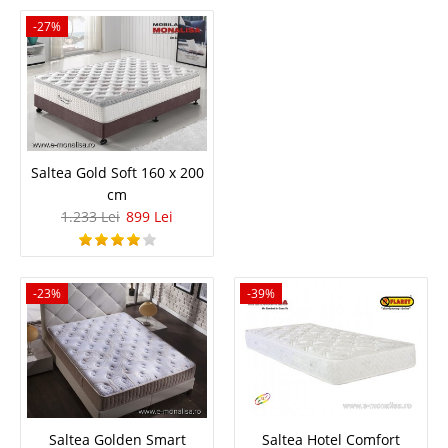
Compara
-27%
2.749 Lei
1.594 Lei
Pret Redus
In Stoc
Vezi Detalii
Saltea Gold Soft 160 x 200
Adauga la Favorite
cm
1.233 Lei
899 Lei
-42%
-23%
-39%
Saltea complet Ortopedica de calitate
Gold Energy Premium
Saltea Golden Smart
Saltea Hotel Comfort