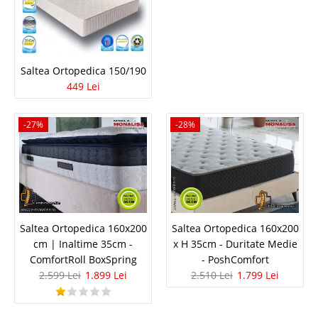
Saltea Elite
Saltele Elite ORTOPEDICE SI SUPERORTOPEDICE Pentru a consolida
planeitatea si suprafata omogena atat in latime cat si in lungime salteaua
Saltea Ortopedica 150/190
ELITE este confectionata dintr-un pat de arcuri incadrat de spuma de inalta
449 Lei
densitate. ..
Compara
-27%
-28%
669 Lei
Pret
Stoc Epuizat - Indisponibil
Adauga la Favorite
Saltea Ortopedica 160x200
Saltea Ortopedica 160x200
cm | Inaltime 35cm -
x H 35cm - Duritate Medie
-42%
ComfortRoll BoxSpring
- PoshComfort
2.599 Lei
1.899 Lei
2.510 Lei
1.799 Lei