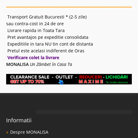
582 Lei
Pret
Transport Gratuit Bucuresti * (2-5 zile)
Stoc Epuizat - Indisponibil
sau contra-cost in 24 de ore
Livrare rapida in Toata Tara
Adauga la Favorite
Pret avantajos pe expeditie consolidata
Expeditiile in tara NU tin cont de distanta
Pretul este acelasi indiferent de Oras
Verificare colet la livrare
MONALISA
Un Zâmbet în Casa Ta
Saltea Ortopedica de Copii
Saltele San Remo pentru Copii. Saltele Copii cu arcuri TED Salteaua cu
arcuri pentru copii este o saltea din colectia Italiana cu arcuri Bonnell,
special creata pentru a raspunde nevoilor copiilor. Calitatile sale
Informatii
ortopedice si anatomice asigura o sustinere perfecta ..
Compara
Despre MONALISA