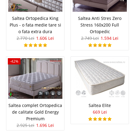
3.003 Lei
Saltea Ortopedica King
1.742 Lei
Saltea Anti Stres Zero
Pret Redus
Plus - o fata medie tare si
Stress 160x200 Full
In Stoc
o fata extra dura
Ortopedic
Vezi Detalii
2.770 Lei
1.606 Lei
2.749 Lei
1.594 Lei
Adauga la Favorite
-42%
-42%
Saltea complet Ortopedica
Saltea Elite
Saltea cu ioni de Argint Ortopedica
de calitate Gold Energy
669 Lei
Silver X - Antibacteriana Antistatica
Premium
2.925 Lei
1.696 Lei
Saltea cu ioni de Argint SuperOrtopedica ⭐ Protectie Anti Bacteriana – Anti