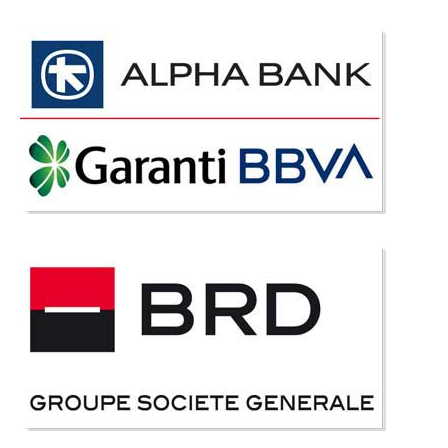
Saltea Ortopedica Basic
Saltele San Remo Basic. Saltea San Remo Ortopedica TED San Remo
Ortopedic este o saltea care face parte din Colectia Italiana. Baza saltelei
este compusa din arcuri mini Bonnell ce ofera o fermitate mai mare si din
acest motiv are denumire superortopedica. Fetele saltelei sunt..
Compara
279 Lei
Pret
Stoc Epuizat - Indisponibil
Adauga la Favorite