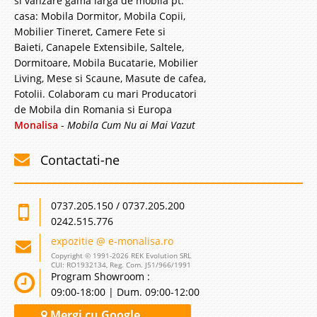
si vanzare gama larga de mobila pt.
In Stoc
casa: Mobila Dormitor, Mobila Copii,
Vezi Detalii
Mobilier Tineret, Camere Fete si
Baieti, Canapele Extensibile, Saltele,
Adauga la Favorite
Dormitoare, Mobila Bucatarie, Mobilier
Living, Mese si Scaune, Masute de cafea,
Fotolii. Colaboram cu mari Producatori
de Mobila din Romania si Europa
Monalisa
-
Mobila Cum Nu ai Mai Vazut
Contactati-ne
Saltea Anatomic Confort
0737.205.150 / 0737.205.200
0242.515.776
Saltea Pocket Anatomic Confort TED Salteaua pocket anatomic
confort inglobeaza ultimele descoperiri in materie de saltele ortopedice -
expozitie @ e-monalisa.ro
anatomice. Pocket anatomic confort este o saltea cu o constructie
Copyright © 1991-2026 REK Evolution SRL
moderna - arcuri individual impachetate - Pocket care asigura ind..
CUI: RO1932134, Reg. Com. J51/966/1991
Program Showroom :
Compara
09:00-18:00 | Dum. 09:00-12:00
Mergi cu Google