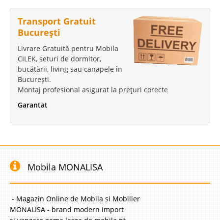
Transport Gratuit
-35%
București
Livrare Gratuită pentru Mobila
CILEK, seturi de dormitor,
bucătării, living sau canapele în
București.
Montaj profesional asigurat la prețuri corecte
Saltea Ortopedică Tineret & Copii
Garantat
NICE ❤️Arcuri Hercule & Spumă Cilek
Saltea Ortopedică Nice Cilek – 90x190 90x200 100x200 120x200 cm➡️
Confort & Susținere pentru Somn Odihnitor Salteaua Nice de la Cilek este
proiectată special pentru a susține dezvoltarea sănătoasă a coloanei
vertebrale a copiilor și tinerilor. Cu o structură internă ..
Mobila MONALISA
Compara
- Magazin Online de Mobila si Mobilier
896 Lei
MONALISA - brand modern import
578 Lei
Pret Redus