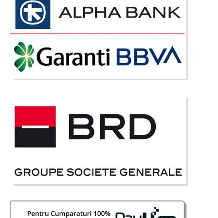
Sleep Connect Sleep Connect este o saltea cu arcuri impachetate
independent in saculeti textili si repartizate pe 7 regiuni de sustinere a
corpului. Cu salteaua Premium Sleep Connect puteti sp..
Compara
2.721 Lei
1.649 Lei
Pret Redus
Stoc Epuizat - Indisponibil
Adauga la Favorite
-30%
Saltea Micro Pocket UltraFull