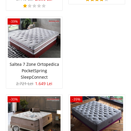
-42%
-39%
Saltea complet Ortopedica de calitate
Saltea 7 Zone Ortopedica
Gold Energy Premium
PocketSpring
Saltea complet Ortopedica de calitate Gold Energy cu arcuri si spuma –
SleepConnect
Suport complet pt. coloana si zona gatului Alegerea unei saltele
2.721 Lei
1.649 Lei
ortopedice trebuie sa includa doua caracteristici esentiale, sa aibe o husa
respirabila si sa sustina sanatatea coloanei vertebra..
-30%
-39%
Compara
2.925 Lei
1.696 Lei
Pret Redus