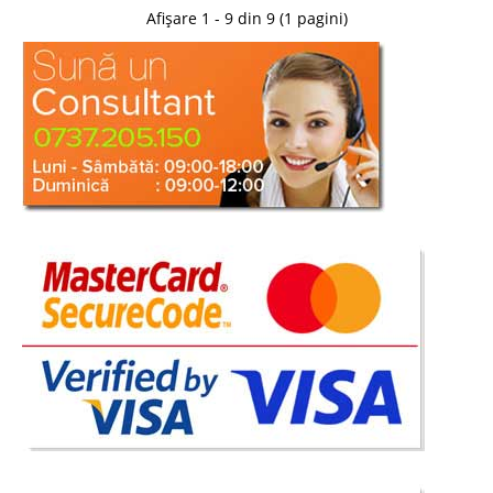
Afișare 1 - 9 din 9 (1 pagini)
3.449 Lei
2.090 Lei
Pret Redus
Stoc Epuizat - Indisponibil
Adauga la Favorite
-20%
Saltea 160x200 Body Form 5
Saltele 160x200 cm cu Arcuri Individuale - Super Ortopedice - BodyForm 5
zone Salteaua Ultra Ortopedica Body Form este proiectata pe ideea ca
salteaua trebuie sa urmareasca forma corecta a coloanei vertebrale si nu
coloana sa capete deformari datorita saltelei. Te..