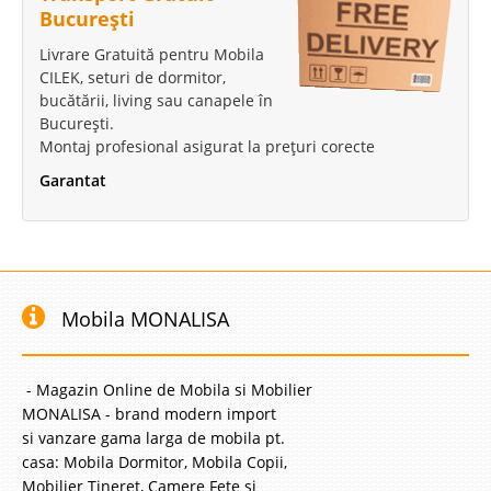
București
Livrare Gratuită pentru Mobila
CILEK, seturi de dormitor,
Saltea Pocket Spring Super
bucătării, living sau canapele în
București.
Ortopedica Graphene Premium
Montaj profesional asigurat la prețuri corecte
Saltele cu arcuri impachetate independent Pocket Spring - Super
Garantat
Ortopedica Graphene Premium de Lux Salteaua Super Ortopedica
Graphene Premium este prima saltea de Lux de duritate medie cu arcuri
impachetate individual ce beneficiaza de tehnologia revolutionara..
Compara
Mobila MONALISA
3.523 Lei
2.135 Lei
Pret Redus
Stoc Epuizat - Indisponibil
- Magazin Online de Mobila si Mobilier
MONALISA - brand modern import
Adauga la Favorite
si vanzare gama larga de mobila pt.
casa: Mobila Dormitor, Mobila Copii,
-20%
Mobilier Tineret, Camere Fete si