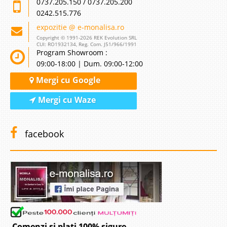
0737.205.150 / 0737.205.200
0242.515.776
expozitie @ e-monalisa.ro
Copyright © 1991-2026 REK Evolution SRL
CUI: RO1932134, Reg. Com. J51/966/1991
Program Showroom :
09:00-18:00 | Dum. 09:00-12:00
Mergi cu Google
Mergi cu Waze
facebook
Comenzi si plati 100% sigure