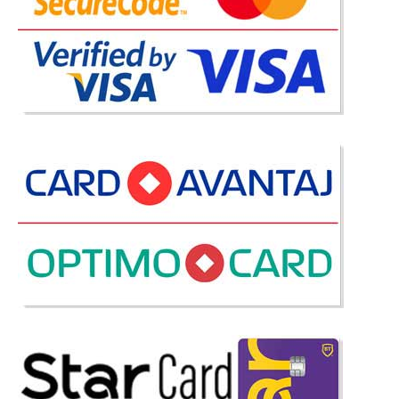
Saltea de Pat Almina
Saltele FullOrtopedice Almina Salteaua Almina este rezultatul unor
cercetari de lunga durata in domeniul sanatatii si pozitiei corecte a
corpului pe timpul somnului pentru a beneficia de un somn linistit.
Lansarea in fabricatie a saltelei Almina a adu..
Compara
662 Lei
530 Lei
Pret Redus
Stoc Epuizat - Indisponibil
Adauga la Favorite