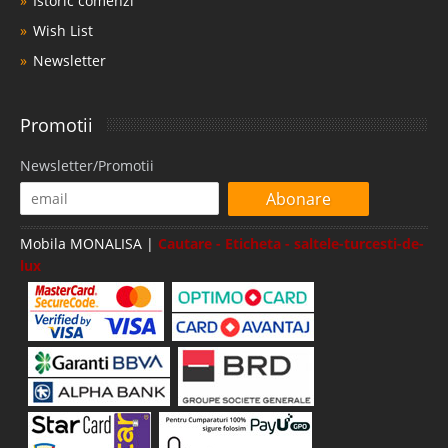
Istoric comenzi
Wish List
Newsletter
Promotii
Newsletter/Promotii
Abonare
Mobila MONALISA |
Cautare - Eticheta - saltele-turcesti-de-
lux