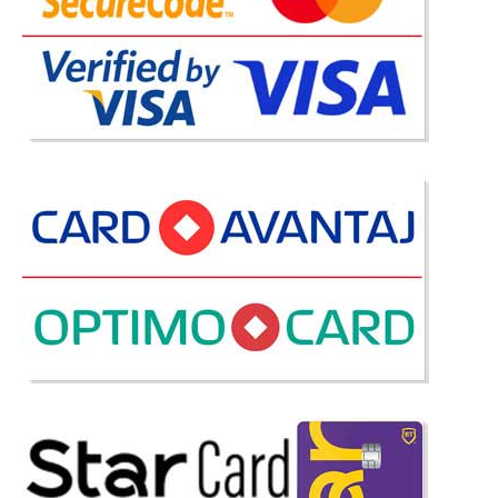
Scaun de birou Piele Ecologica Style
Scaune de Birou din piele ecologica - Style Scaunul de birou Style se
remarca printr-un design modern si functionalitate sporita pe o grila de
preturi accesibile. Scaunele de birou Style sunt fabricate din piele
ecologica de calitate si prezinta o linie de..
Compara
399 Lei
279 Lei
Pret Redus
Stoc Epuizat - Indisponibil
Adauga la Favorite