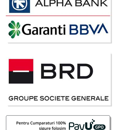
-29%
Scaun pentru birou cu role Ambient
Scaune pentru Birou cu role - Ambient Scaunul pentru birou Ambient este
fabricat din piele ecologica PU iar modelul prezinta un design elegant
Spatarul scaunului are dimensiuni generoase, beneficiaza de o forma
ergonomica si asigura col..
Compara
339 Lei
239 Lei
Pret Redus
Stoc Epuizat - Indisponibil
Adauga la Favorite