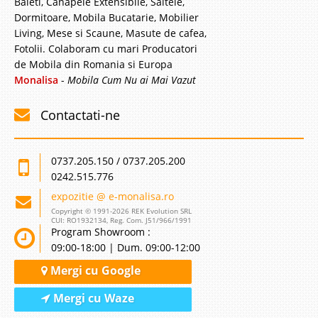
Baieti, Canapele Extensibile, Saltele,
Dormitoare, Mobila Bucatarie, Mobilier
Living, Mese si Scaune, Masute de cafea,
Fotolii. Colaboram cu mari Producatori
de Mobila din Romania si Europa
Monalisa
-
Mobila Cum Nu ai Mai Vazut
Contactati-ne
0737.205.150 / 0737.205.200
0242.515.776
expozitie @ e-monalisa.ro
Copyright © 1991-2026 REK Evolution SRL
CUI: RO1932134, Reg. Com. J51/966/1991
Program Showroom :
09:00-18:00 | Dum. 09:00-12:00
Mergi cu Google
Mergi cu Waze