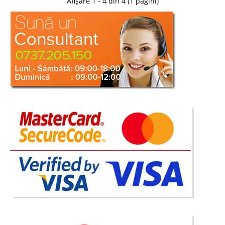
Afișare 1 - 4 din 4 (1 pagini)
Scaun de birou Directorial Master
Scaune de Birou Directoriale - Master Din oferta noastra de scaune
directoriale va recomandam scaunul directorial Master ce ofera un nivel
de calitate foarte bun pe un pret promotional convenabil. Master este un
scaun din gama scaune de birou directorial c..
Compara
499 Lei
399 Lei
Pret Redus
Stoc Epuizat - Indisponibil
Adauga la Favorite
-28%