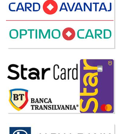
Scaun de birou Ergonomic Rubin
Scaune de Birou Ergonomice - Piele sintetica - Rubin Un scaun de birou
bun trebuie sa fie ergonomic, rezistent si la un pret accesibil. Scaunul de
birou Rubin beneficiaza de materiale si finisaje de calitate dar si de dotari
dintre cele mai bune. Pentr..
Compara
455 Lei
329 Lei
Pret Redus
Stoc Epuizat - Indisponibil
Adauga la Favorite