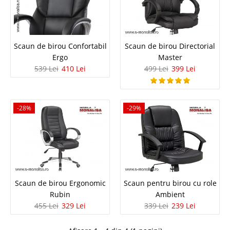
Scaun de birou Confortabil Ergo
Scaun de birou Confortabil
Scaun de birou Directorial
Ergo
Master
Scaune de Birou Ergonomice - Confortabile Daca sunteti in cautarea unui
539 Lei
410 Lei
499 Lei
399 Lei
scaun de birou ergonomic si foarte confortabil, fie pentru biroul de acasa
fie pentru biroul de la serviciu, scaunul rotativ Ergo este alegerea potrivita.
In oferta de preturi scaun..
-28%
-29%
Compara
539 Lei
410 Lei
Pret Redus
Stoc Epuizat - Indisponibil
Scaun de birou Ergonomic
Scaun pentru birou cu role
Adauga la Favorite
Rubin
Ambient
455 Lei
329 Lei
339 Lei
239 Lei
-20%