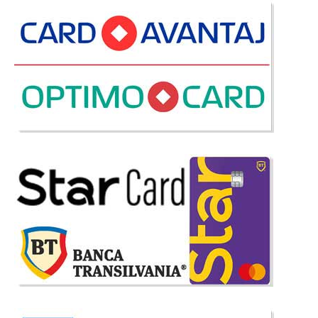
Set Masa cu 4 Scaune Jump
Set masa de Bucatarie cu 4 Scaune tapitate – Jump 4 Negru Daca sunteti
in cautarea unei set modern format din masa cu 4 scaune pentru living,
pentru bucatarie ori pt. zona de dining setul Jump este alegerea ideala.
Setul Jump se remarca in categoria de vanzari..
Compara
897 Lei
549 Lei
Pret Redus
Stoc Epuizat - Indisponibil
Adauga la Favorite