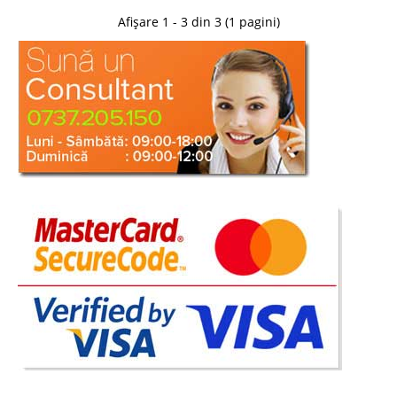
Afișare 1 - 3 din 3 (1 pagini)
Scaun ieftin de Bucatarie Matrix
Scaune ieftine pentru bucatarie – Matrix – Cel mai bun pret PRETUL
AFISAT INITIAL ESTE PRETUL PE BUCATA LA CUMPARAREA PACHETULUI
DE 6 SCAUNE – CEL MAI AVANTAJOS Scaunul Matrix NU SE VINDE LA
BUCATA Matrix este un scaun modern ..
Compara
199 Lei
119 Lei
Pret Redus
Stoc Epuizat - Indisponibil
Adauga la Favorite
-39%