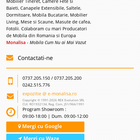
Mobilier Tineret, Camere Fete si
Baieti, Canapele Extensibile, Saltele,
Dormitoare, Mobila Bucatarie, Mobilier
Living, Mese si Scaune, Masute de cafea,
Fotolii. Colaboram cu mari Producatori
de Mobila din Romania si Europa
Monalisa
-
Mobila Cum Nu ai Mai Vazut
Contactati-ne
0737.205.150 / 0737.205.200
0242.515.776
expozitie @ e-monalisa.ro
Copyright © 1991-2026 REK Evolution SRL
CUI: RO1932134, Reg. Com. J51/966/1991
Program Showroom :
09:00-18:00 | Dum. 09:00-12:00
Mergi cu Google
Mergi cu Waze