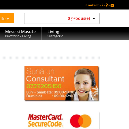
Contact -
-
-
rite
0 produs(e)
Mese si Masute
Living
Bucatarie / Living
Sufragerie