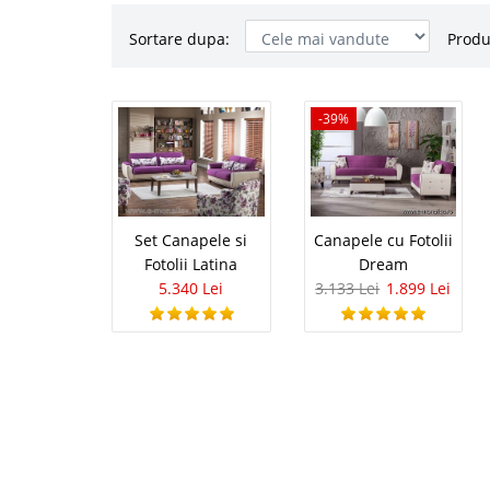
Sortare dupa:
Produ
Set Canapel
-39%
Set de Canapele si Fot
extensibila de 3 locuri 
Latina face parte din c
multiple avantaje atat 
Set Canapele si
Canapele cu Fotolii
Fotolii Latina
Dream
5.340 Lei
3.133 Lei
1.899 Lei
Canapele c
-39%
Canapele cu Fotolii 3
extensibila de 3 locuri,
berjer. Dream se integr
prezinta multiple avant