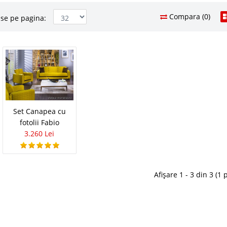
Compara (0)
se pe pagina:
e si Fotolii Latina
5.340
Pret
olii 321 Latina Setul este format din canapea
Stoc Epuizat - In
plus canapea extensibila 2 locuri plus fotoliu berjer.
ategoria seturi de canapele si fotolii 3 2 1 si prezinta
Adauga la F
estetice dar mai..
Set Canapea cu
Compara
fotolii Fabio
3.260 Lei
u Fotolii Dream
3.133 Le
1.8
Pret Redus
21 Dream Colectia este compusa din canapea
Afișare 1 - 3 din 3 (1 
 canapea extensibila 2 locuri, fotoliu si/sau fotoliu
Stoc Epuizat - In
eaza in categoria seturi de canapele si fotolii 3 2 1 si
Adauga la F
aje atat estetice dar..
Compara