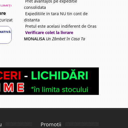
Pret avantajos pe expeditie
consolidata
ure
Expeditiile in tara NU tin cont de
distanta
curizat
Pretul este acelasi indiferent de Oras
Verificare colet la livrare
MONALISA
Un Zâmbet în Casa Ta
u
Promotii