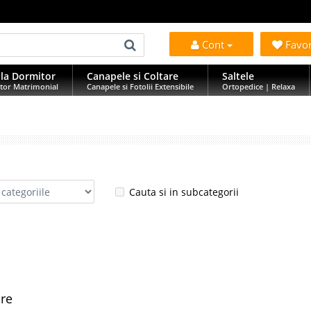
Cont
Favo
la Dormitor
Canapele si Coltare
Saltele
tor Matrimonial
Canapele si Fotolii Extensibile
Ortopedice | Relaxa
Cauta si in subcategorii
are