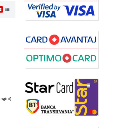
 Lei
disponibil
avorite
i
99 Lei
pagini)
disponibil
avorite