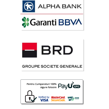
 Lei
disponibil
avorite