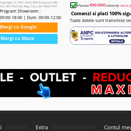
Copyright © 1991-2026 REK Evolution SRL
CUI: RO1932134, Reg. Com. J51/966/1991
Program Showroom :
Comenzi si plati 100% sig
09:00-18:00 | Dum. 09:00-12:00
Toate datele sunt transmise se
Mergi cu Google
Mergi cu Waze
i
Extra
Contul me