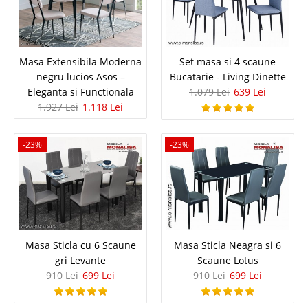
Masa Extensibila Moderna negru
Masa Extensibila Moderna
Set masa si 4 scaune
negru lucios Asos –
Bucatarie - Living Dinette
lucios Asos – Eleganta si Functionala
Eleganta si Functionala
1.079 Lei
639 Lei
1.927 Lei
1.118 Lei
Mese moderne extensibile pt. amenajare bucatarie living sufragerie sau
dining✔️ Masa extensibila negru lucios Asos Adauga un plus de rafinament
si versatilitate in bucataria sau sufrageria ta cu aceasta masa extensibila
-23%
-23%
la pret avantajos de la Mobila Monalisa. Mecanismul..
Compara
1.927 Lei
1.118 Lei
Pret Redus
Masa Sticla cu 6 Scaune
Masa Sticla Neagra si 6
La Comanda
gri Levante
Scaune Lotus
Vezi Detalii
910 Lei
699 Lei
910 Lei
699 Lei
Adauga la Favorite