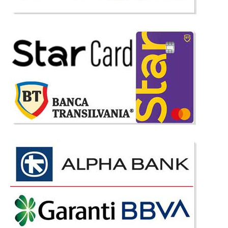
910 Lei
699 Lei
Pret Redus
Stoc Epuizat - Indisponibil
Adauga la Favorite
-23%
Masa Sticla Neagra si 6 Scaune Lotus
Mese din Sticla Neagra si 6 Scaune Lotus - Set la Oferta de Pret Lotus este
un set format din masa cu blat din sticla si un pachet de 6 scaune tapitate.
Masa Lotus se recomanda atat pentru bucatarie cat si pt. zona de living
putand deservi pana la 6 persoane. Blatu..
Compara