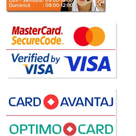
In Stoc
Vezi Detalii
Adauga la Favorite
-23%
Masa Sticla cu 6 Scaune gri Levante
Masa cu blat sticla si 6 scaune gri Levante – Transport Gratuit Mobilarea
unei bucatarii, a zonei de dining, a sufrageriei sau a unui living pe stil
modern nu mai este o problema datorita setului format din masa cu blat
din sticla securizata pentru 6 persoane..
Compara