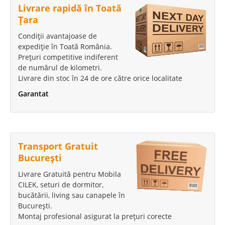
cu cadru metalic. Promotia in curs este ..
Livrare rapidă în Toată
Țara
Compara
Condiții avantajoase de
expediție în Toată România.
999 Lei
Prețuri competitive indiferent
749 Lei
Pret Redus
de numărul de kilometri.
Livrare din stoc în 24 de ore către orice localitate
Stoc Epuizat - Indisponibil
Garantat
Adauga la Favorite
Transport Gratuit
București
Livrare Gratuită pentru Mobila
CILEK, seturi de dormitor,
bucătării, living sau canapele în
București.
Montaj profesional asigurat la prețuri corecte