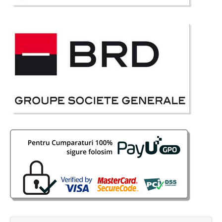
910 Lei
699 Lei
Pret Redus
Stoc Epuizat - Indisponibil
Adauga la Favorite
-25%
Set Masa Bucatarie Extensibila si 4
scaune Tapitate Adore
Set Masa Bucatarie extensibila 4 persoane si 4 Scaune Tapitate Adore
Oferta de pret este valabila pentru pachet format din masa extensibila pt.
4 persoane cu structura metalica si blat din sticla gri si 4 scaune tapitate