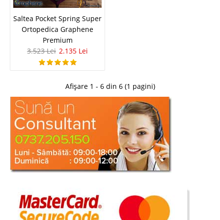
Adauga la Favorite
Saltea Pocket Spring Super
Ortopedica Graphene
-39%
Premium
3.523 Lei
2.135 Lei
Afișare 1 - 6 din 6 (1 pagini)
Saltea Ortopedica Antistres
Antistatica Graphene Dream 160x200
Saltea Antistres 160x200 cm Ortopedica Antistatica Graphene Dream de
Relaxare ✅ Topper cu fermoar Grafenul este descris ca "Materialul
minune care va transforma secolul XXI”, un material revolutionar cu
proprietati uimitoare ce se anunta a fi temelia celor mai int..
Compara
2.591 Lei