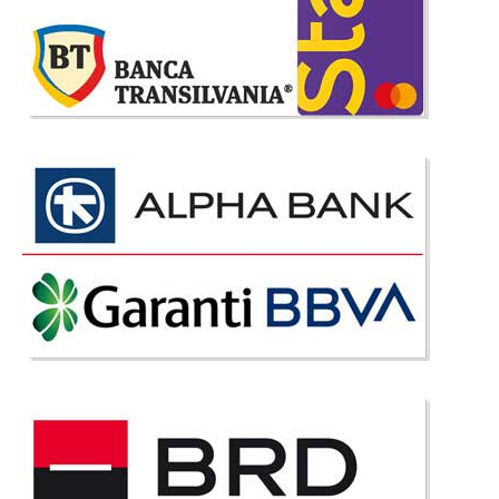
1.733 Lei
1.050 Lei
Pret Redus
Stoc Epuizat - Indisponibil
Adauga la Favorite
-31%
Saltea Ortopedica Pro Hygiene V-
Guard antivirus 160x200
Prima Saltea Ortopedica Pro Hygiene cu protectie antivirusi ✅ Euro-
Topper arcuri si spuma Gama de saltele super ortopedice igienice Pro
Hygiene vine in intampinarea noilor provocari din domeniul medical atat