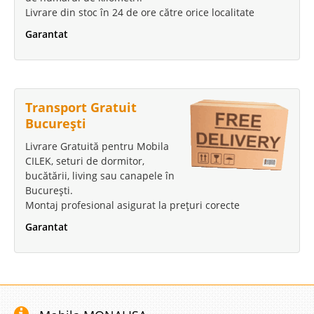
Livrare din stoc în 24 de ore către orice localitate
Saltele cu arcuri impachetate independent Pocket Spring - Super
Ortopedica Graphene Premium de Lux Salteaua Super Ortopedica
Garantat
Graphene Premium este prima saltea de Lux de duritate medie cu arcuri
impachetate individual ce beneficiaza de tehnologia revolutionara..
Compara
Transport Gratuit
3.523 Lei
București
2.135 Lei
Pret Redus
Livrare Gratuită pentru Mobila
Stoc Epuizat - Indisponibil
CILEK, seturi de dormitor,
bucătării, living sau canapele în
Adauga la Favorite
București.
Montaj profesional asigurat la prețuri corecte
Garantat