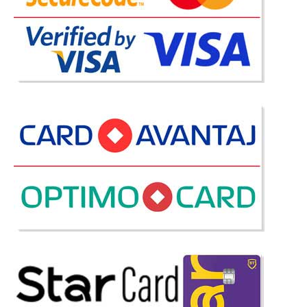
1.570 Lei
Pret Redus
Stoc Epuizat - Indisponibil
Adauga la Favorite
-39%
Saltea Ortopedica cu arcuri si spuma
Sleeper
Saltele ortopedice cu pat de arcuri interconectate de tip SL si spuma –
Sleeper Pt. inceput trebuie stabilit ce inseamna o saltea ortopedica de
calitate. O saltea ortopedica este proiectata pentru a reduce durerile de
spate existente deja sau pentru a preve..
Compara