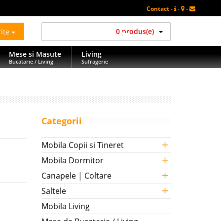
Contact -
-
-
rite
0 produs(e)
Mese si Masute
Living
Bucatarie / Living
Sufragerie
Categorii
+
Mobila Copii si Tineret
+
Mobila Dormitor
+
Canapele | Coltare
+
Saltele
Mobila Living