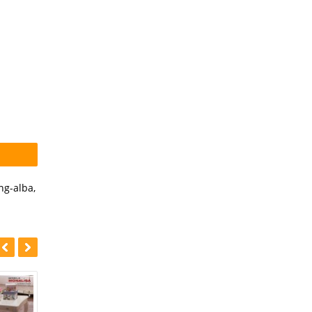
ing-alba
,
-25%
-51%