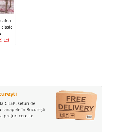
Mobila de Lux
cafea
Comoda TV alb
Living Modern
l clasic
lucios Lisbon de lux
Brillance alb lucios
a
1.990 Lei
1.499 Lei
3.073 Lei
1.499 Lei
9 Lei
curești
la CILEK, seturi de
au canapele în București.
a prețuri corecte