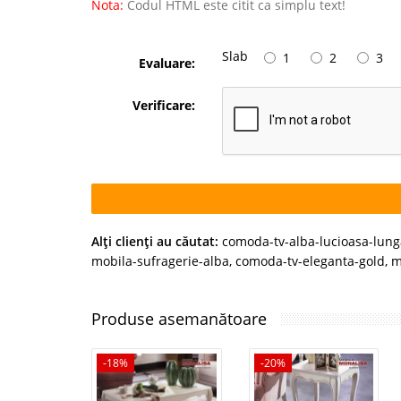
Nota:
Codul HTML este citit ca simplu text!
Slab
1
2
3
Evaluare:
Verificare:
Alţi clienţi au căutat:
comoda-tv-alba-lucioasa-lung
mobila-sufragerie-alba
,
comoda-tv-eleganta-gold
,
m
Produse asemanătoare
-18%
-20%