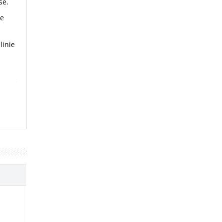
se.
de
linie