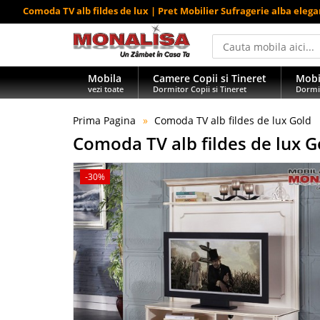
Comoda TV alb fildes de lux | Pret Mobilier Sufragerie alba eleg
Mobila
Camere Copii si Tineret
Mobi
vezi toate
Dormitor Copii si Tineret
Dormi
Prima Pagina
Comoda TV alb fildes de lux Gold
Comoda TV alb fildes de lux G
-30%