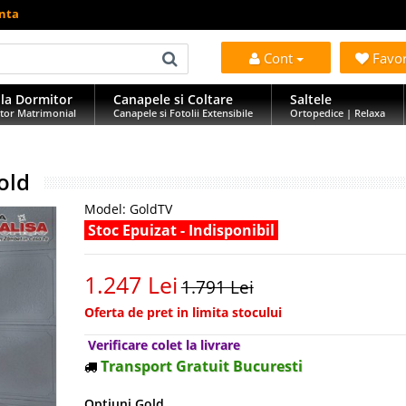
anta
Cont
Favo
la Dormitor
Canapele si Coltare
Saltele
tor Matrimonial
Canapele si Fotolii Extensibile
Ortopedice | Relaxa
old
Model:
GoldTV
Stoc Epuizat - Indisponibil
1.247 Lei
1.791 Lei
Oferta de pret in limita stocului
Verificare colet la livrare
Transport Gratuit Bucuresti
Optiuni Gold