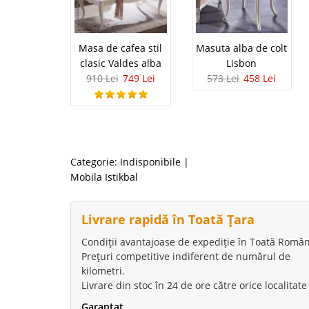
Masa de cafea stil
Masuta alba de colt
clasic Valdes alba
Lisbon
910 Lei
749 Lei
573 Lei
458 Lei
Categorie:
Indisponibile
|
Mobila Istikbal
Livrare rapidă în Toată Țara
Condiții avantajoase de expediție în Toată Român
Prețuri competitive indiferent de numărul de
kilometri.
Livrare din stoc în 24 de ore către orice localitate
Garantat