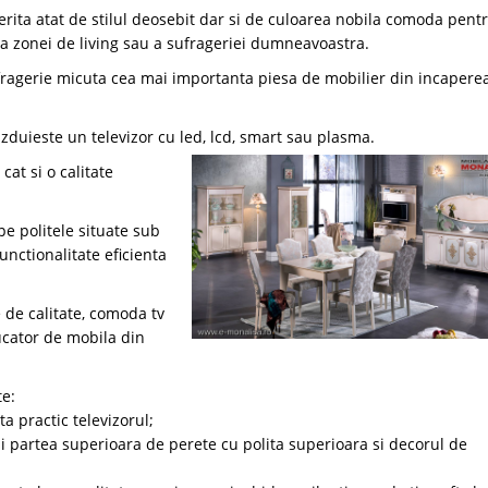
ferita atat de stilul deosebit dar si de culoarea nobila comoda pent
ea zonei de living sau a sufrageriei dumneavoastra.
fragerie micuta cea mai importanta piesa de mobilier din incapere
zduieste un televizor cu led, lcd, smart sau plasma.
at si o calitate
pe politele situate sub
unctionalitate eficienta
 de calitate, comoda tv
ucator de mobila din
te:
a practic televizorul;
i partea superioara de perete cu polita superioara si decorul de