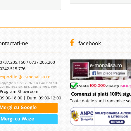
ontactati-ne
facebook
0737.205.150 / 0737.205.200
0242.515.776
expozitie @ e-monalisa.ro
Copyright © 1991-2026 REK Evolution SRL
CUI: RO1932134, Reg. Com. J51/966/1991
Program Showroom :
Comenzi si plati 100% sig
09:00-18:00 | Dum. 09:00-12:00
Toate datele sunt transmise se
Mergi cu Google
Mergi cu Waze