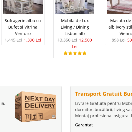
Sufragerie alba cu
Mobila de Lux
Masuta de 
Bufet si Vitrina
Living / Dining
alb ivory sti
Venturo
Lisbon alb
Vienn
1.445 Lei
1.390 Lei
13.350 Lei
12.500
898 Lei
59
Lei
Transport Gratuit Bu
ia.
Livrare Gratuită pentru Mobi
dormitor, bucătării, living s
Montaj profesional asigurat l
Garantat