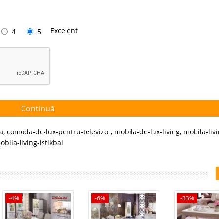
Excelent
4
5
Continuă
a
,
comoda-de-lux-pentru-televizor
,
mobila-de-lux-living
,
mobila-liv
obila-living-istikbal
-4%
-6%
-33%