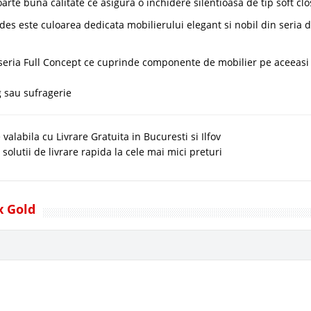
rte buna calitate ce asigura o inchidere silentioasa de tip soft clo
fildes este culoarea dedicata mobilierului elegant si nobil din seria 
 seria Full Concept ce cuprinde componente de mobilier pe aceeasi 
g sau sufragerie
alabila cu Livrare Gratuita in Bucuresti si Ilfov
 solutii de livrare rapida la cele mai mici preturi
x Gold