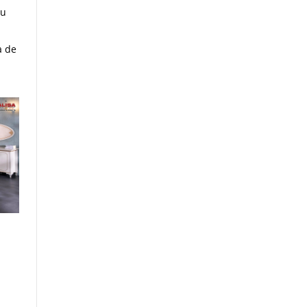
ru
a de