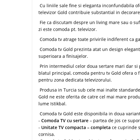
Cu liniile sale fine si eleganta inconfundabila o
televizor Gold contribuie substantial in decorar
Fie ca discutam despre un living mare sau o su
zi este comoda pt. televizor.
Comoda tv atrage toate privirile indiferent ca ga
Comoda tv Gold prezinta atat un design elegant c
superioara a finisajelor.
Prin intermediul celor doua sertare mari dar si 
blatul principal, comoda pentru tv Gold ofera o f
pentru zona dedicata televizorului.
Produsa in Turcia sub cele mai inalte standarde
Gold ne este oferita de catre cel mai mare prod
lume Istikbal.
Comoda tv Gold este disponibila in doua varian
-
Comoda TV cu sertare
– partea de jos ce suport
-
Unitate TV compacta – completa
ce cuprinde s
cornisa.