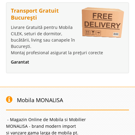
Transport Gratuit
București
Livrare Gratuită pentru Mobila
CILEK, seturi de dormitor,
bucătării, living sau canapele în
București.
Montaj profesional asigurat la prețuri corecte
Cuptor Incorporabil Whirlpool AKZM
Garantat
656 IX
Cuptor incorporabil electric 6th sense, comanda full touch, 67L, 5 nivele de
gatire, maner integrat in usa, inox antiamprenta finisare Silver Ice,
multifunctional 15 functii , iluminare, Functii speciale: 6th sense (30 retete
presetate), dezghetare, aer fortat (simultana 3 tipuri ali..
Mobila MONALISA
Compara
- Magazin Online de Mobila si Mobilier
1.999 Lei
Pret
MONALISA - brand modern import
si vanzare gama larga de mobila pt.