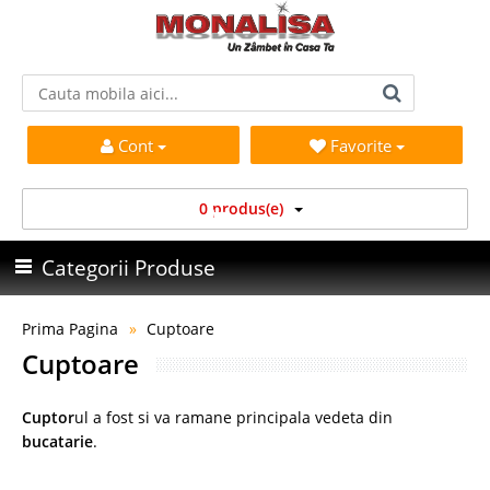
Cont
Favorite
0 produs(e)
Categorii Produse
Prima Pagina
Cuptoare
Cuptoare
Cuptor
ul a fost si va ramane principala vedeta din
bucatarie
.