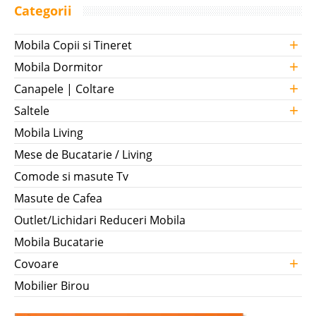
Categorii
+
Mobila Copii si Tineret
+
Cuptor Incorporabil Whirlpool AKP
Mobila Dormitor
+
Canapele | Coltare
212 IX
+
Saltele
Multifunctional 9 programe, timer cu display electronic, convectie,
grill,autocuratare catalitica (3 panouri), clasa A, volum 55l, dimensiuni
Mobila Living
(IxLxA): 595x595x564 mm Specificatii tehnice Tip Electric Clasa energie
Mese de Bucatarie / Living
..
Comode si masute Tv
Compara
Masute de Cafea
Outlet/Lichidari Reduceri Mobila
1.299 Lei
Pret
Mobila Bucatarie
Stoc Epuizat - Indisponibil
+
Covoare
Adauga la Favorite
Mobilier Birou