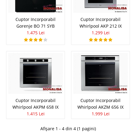
Cuptor Incorporabil Gorenje BO 71
Cuptor Incorporabil
Cuptor Incorporabil
Gorenje BO 71 SYB
Whirlpool AKP 212 IX
SYB
1.475 Lei
1.299 Lei
Cuptor Cuptor multi-functional - 65 l Zona marita de coacere Produs/
Aragaz/Data/design: Forma cuptor traditionala tip Home MADE Panou
control din sticla Butoane ergonomice si maner usa detasabila Usa..
Compara
1.475 Lei
Pret
Stoc Epuizat - Indisponibil
Cuptor Incorporabil
Cuptor Incorporabil
Adauga la Favorite
Whirlpool AKPM 658 IX
Whirlpool AKZM 656 IX
1.415 Lei
1.999 Lei
Afișare 1 - 4 din 4 (1 pagini)