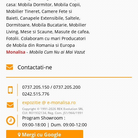
Stoc Epuizat - Indisponibil
casa: Mobila Dormitor, Mobila Copii,
Adauga la Favorite
Mobilier Tineret, Camere Fete si
Baieti, Canapele Extensibile, Saltele,
Dormitoare, Mobila Bucatarie, Mobilier
Living, Mese si Scaune, Masute de cafea,
Fotolii. Colaboram cu mari Producatori
de Mobila din Romania si Europa
Monalisa
-
Mobila Cum Nu ai Mai Vazut
Contactati-ne
0737.205.150 / 0737.205.200
0242.515.776
expozitie @ e-monalisa.ro
Copyright © 1991-2026 REK Evolution SRL
CUI: RO1932134, Reg. Com. J51/966/1991
Program Showroom :
09:00-18:00 | Dum. 09:00-12:00
Mergi cu Google