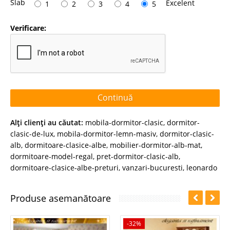
Slab
Excelent
1
2
3
4
5
Verificare:
Continuă
Alţi clienţi au căutat:
mobila-dormitor-clasic
,
dormitor-
clasic-de-lux
,
mobila-dormitor-lemn-masiv
,
dormitor-clasic-
alb
,
dormitoare-clasice-albe
,
mobilier-dormitor-alb-mat
,
dormitoare-model-regal
,
pret-dormitor-clasic-alb
,
dormitoare-clasice-albe-preturi
,
vanzari-bucuresti
,
leonardo
Produse asemanătoare
-32%