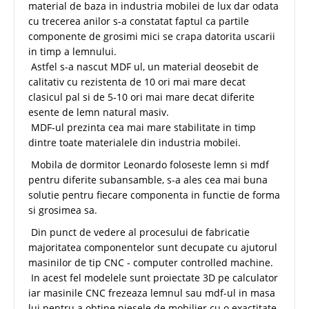
material de baza in industria mobilei de lux dar odata
cu trecerea anilor s-a constatat faptul ca partile
componente de grosimi mici se crapa datorita uscarii
in timp a lemnului.
Astfel s-a nascut MDF ul, un material deosebit de
calitativ cu rezistenta de 10 ori mai mare decat
clasicul pal si de 5-10 ori mai mare decat diferite
esente de lemn natural masiv.
MDF-ul prezinta cea mai mare stabilitate in timp
dintre toate materialele din industria mobilei.
Mobila de dormitor Leonardo foloseste lemn si mdf
pentru diferite subansamble, s-a ales cea mai buna
solutie pentru fiecare componenta in functie de forma
si grosimea sa.
Din punct de vedere al procesului de fabricatie
majoritatea componentelor sunt decupate cu ajutorul
masinilor de tip CNC - computer controlled machine.
In acest fel modelele sunt proiectate 3D pe calculator
iar masinile CNC frezeaza lemnul sau mdf-ul in masa
lui pentru a obtine piesele de mobilier cu o exactitate