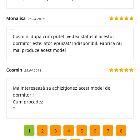
Monalisa
28.04.2018
Cosmin, dupa cum puteti vedea statusul acestui
dormitor este: Stoc epuizat/ Indisponibil. Fabrica nu
mai produce acest model
Cosmin
28.04.2018
Ma interesează sa achiziționez acest model de
dormitor !
Cum procedez
?
1
2
3
4
5
6
7
8