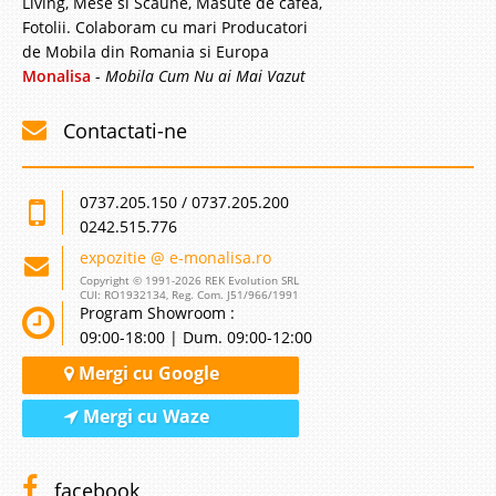
Living, Mese si Scaune, Masute de cafea,
Fotolii. Colaboram cu mari Producatori
de Mobila din Romania si Europa
Monalisa
-
Mobila Cum Nu ai Mai Vazut
Contactati-ne
0737.205.150 / 0737.205.200
0242.515.776
expozitie @ e-monalisa.ro
Copyright © 1991-2026 REK Evolution SRL
CUI: RO1932134, Reg. Com. J51/966/1991
Program Showroom :
09:00-18:00 | Dum. 09:00-12:00
Mergi cu Google
Mergi cu Waze
facebook