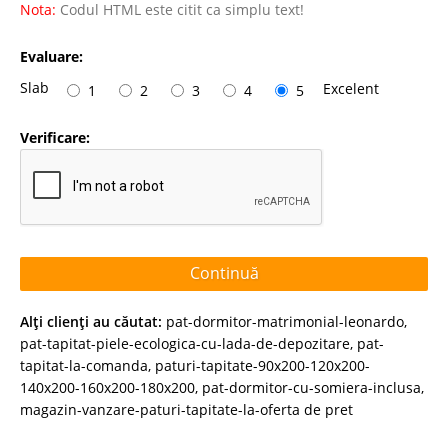
Nota:
Codul HTML este citit ca simplu text!
Evaluare:
Slab
Excelent
1
2
3
4
5
Verificare:
Continuă
Alţi clienţi au căutat:
pat-dormitor-matrimonial-leonardo
,
pat-tapitat-piele-ecologica-cu-lada-de-depozitare
,
pat-
tapitat-la-comanda
,
paturi-tapitate-90x200-120x200-
140x200-160x200-180x200
,
pat-dormitor-cu-somiera-inclusa
,
magazin-vanzare-paturi-tapitate-la-oferta de pret