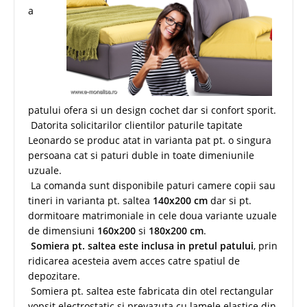
a
patului ofera si un design cochet dar si confort sporit.
Datorita solicitarilor clientilor paturile tapitate
Leonardo se produc atat in varianta pat pt. o singura
persoana cat si paturi duble in toate dimeniunile
uzuale.
La comanda sunt disponibile paturi camere copii sau
tineri in varianta pt. saltea
140x200 cm
dar si pt.
dormitoare matrimoniale in cele doua variante uzuale
de dimensiuni
160x200
si
180x200 cm
.
Somiera pt. saltea este inclusa in pretul patului
, prin
ridicarea acesteia avem acces catre spatiul de
depozitare.
Somiera pt. saltea este fabricata din otel rectangular
vopsit electrostatic si prevazuta cu lamele elastice din