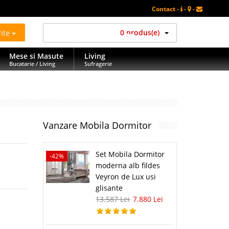
Contact -
-
-
rite
0 produs(e)
Mese si Masute
Living
Bucatarie / Living
Sufragerie
Vanzare Mobila Dormitor
Set Mobila Dormitor
-42%
moderna alb fildes
Veyron de Lux usi
glisante
13.587 Lei
7.880 Lei