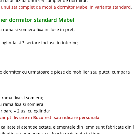
ou la achizitia unui set complet de dormitor.
 unui set complet de mobila dormitor Mabel in varianta standard
.
lier dormitor standard Mabel
 rama si somiera fixa incluse in pret;
oglinda si 3 sertare incluse in interior;
de dormitor cu urmatoarele piese de mobilier sau puteti cumpara
 rama fixa si somiera;
 rama fixa si somiera;
rioare – 2 usi cu oglinda;
oar pt. livrare in Bucuresti sau ridicare personala
calitate si atent selectate, elementele din lemn sunt fabricate din
 silentioasa ergonomica si foarte rezistenta in timp