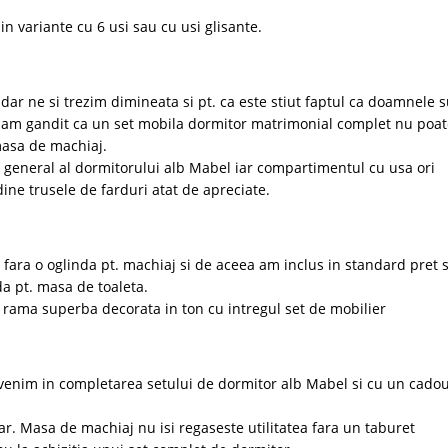
n variante cu 6 usi sau cu usi glisante.
ar ne si trezim dimineata si pt. ca este stiut faptul ca doamnele 
-am gandit ca un set mobila dormitor matrimonial complet nu poate
masa de machiaj.
general al dormitorului alb Mabel iar compartimentul cu usa ori
ine trusele de farduri atat de apreciate.
 fara o oglinda pt. machiaj si de aceea am inclus in standard pret 
a pt. masa de toaleta.
o rama superba decorata in ton cu intregul set de mobilier
enim in completarea setului de dormitor alb Mabel si cu un cado
ar. Masa de machiaj nu isi regaseste utilitatea fara un taburet