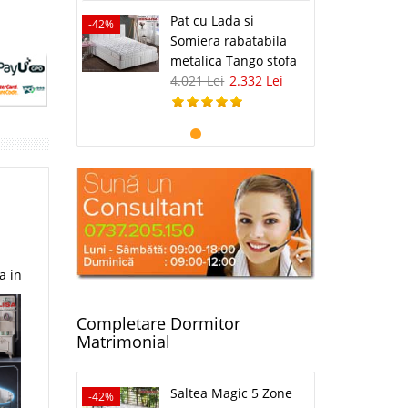
Pat cu Lada si
-42%
Somiera rabatabila
metalica Tango stofa
4.021 Lei
2.332 Lei
a in
Completare Dormitor
Matrimonial
Saltea Magic 5 Zone
-42%