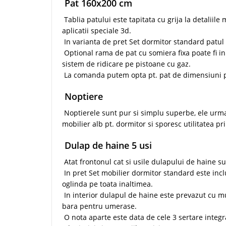
Pat 160x200 cm
Tablia patului este tapitata cu grija la detaliile
aplicatii speciale 3d.
In varianta de pret Set dormitor standard patul 
Optional rama de pat cu somiera fixa poate fi in
sistem de ridicare pe pistoane cu gaz.
La comanda putem opta pt. pat de dimensiuni p
Noptiere
Noptierele sunt pur si simplu superbe, ele urmar
mobilier alb pt. dormitor si sporesc utilitatea pr
Dulap de haine 5 usi
Atat frontonul cat si usile dulapului de haine su
In pret Set mobilier dormitor standard este inc
oglinda pe toata inaltimea.
In interior dulapul de haine este prevazut cu mul
bara pentru umerase.
O nota aparte este data de cele 3 sertare integr