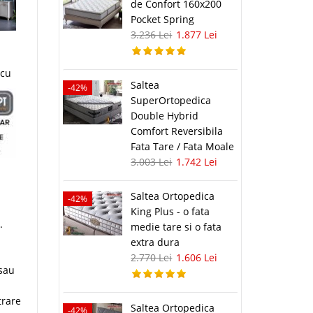
de Confort 160x200
Pocket Spring
3.236 Lei
1.877 Lei
 cu
Saltea
-42%
SuperOrtopedica
Double Hybrid
Comfort Reversibila
Fata Tare / Fata Moale
3.003 Lei
1.742 Lei
Saltea Ortopedica
-42%
King Plus - o fata
i.
medie tare si o fata
extra dura
2.770 Lei
1.606 Lei
 sau
trare
Saltea Ortopedica
-42%