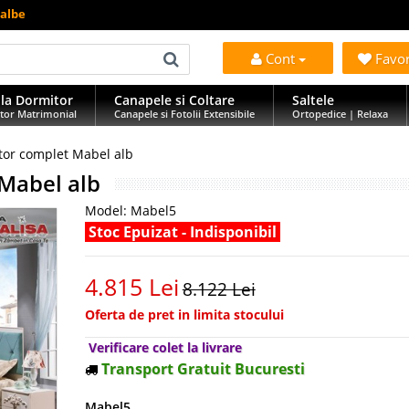
 albe
Cont
Favo
la Dormitor
Canapele si Coltare
Saltele
tor Matrimonial
Canapele si Fotolii Extensibile
Ortopedice | Relaxa
tor complet Mabel alb
Mabel alb
Model:
Mabel5
Stoc Epuizat - Indisponibil
4.815 Lei
8.122 Lei
Oferta de pret in limita stocului
Verificare colet la livrare
Transport Gratuit Bucuresti
Mabel5