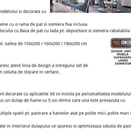
 modelului si decorata cu
vine cu o rama de pat si somiera fixa inclusa.
locuita cu Baza de pat cu lada pt. depozitare si somiera rabatabila
t. saltea de 150x200 / 160x200 / 180x200 cm
esc atent linia de design a intregului set de
in solutia de stocare in sertare.
nt decorate cu aplicatiile 3d ce insista pe personalitatea modelulu
lus un dulap de haine cu 5 usi dintre care una este prevazuta cu
tiple spatii pt. pastrare a hainelor atat pe polite mici, polite mari
ate in interiorul dulapului ce sporesc si optimizeaza solutia de pas