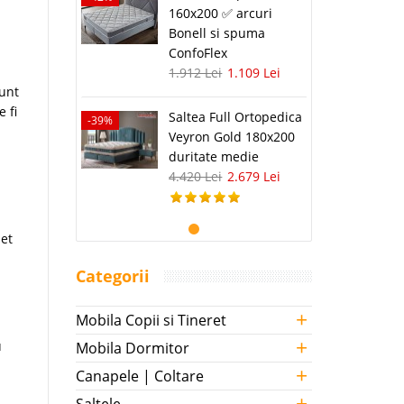
160x200 ✅ arcuri
Bonell si spuma
ConfoFlex
1.912 Lei
1.109 Lei
sunt
 fi
Saltea Full Ortopedica
-39%
Veyron Gold 180x200
duritate medie
4.420 Lei
2.679 Lei
set
Categorii
+
Mobila Copii si Tineret
+
u
Mobila Dormitor
+
Canapele | Coltare
+