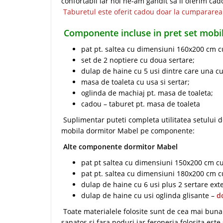
confortabil iar noi ne-am gandit sa il oferim cad
Taburetul este oferit cadou doar la cumpararea
Componente incluse in pret set mobi
pat pt. saltea cu dimensiuni 160x200 cm cu
set de 2 noptiere cu doua sertare;
dulap de haine cu 5 usi dintre care una cu 
masa de toaleta cu usa si sertar;
oglinda de machiaj pt. masa de toaleta;
cadou – taburet pt. masa de toaleta
Suplimentar puteti completa utilitatea setului 
mobila dormitor Mabel pe componente:
Alte componente dormitor Mabel
pat pt saltea cu dimensiuni 150x200 cm cu
pat pt. saltea cu dimensiuni 180x200 cm cu
dulap de haine cu 6 usi plus 2 sertare exte
dulap de haine cu usi oglinda glisante –
d
Toate materialele folosite sunt de cea mai buna 
sanatos si fara noduri iar feroneria folosita este