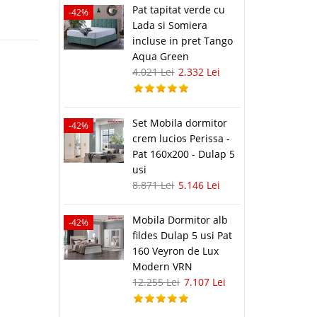
Pat tapitat verde cu
-42%
Lada si Somiera
incluse in pret Tango
Aqua Green
4.021 Lei
2.332 Lei
Set Mobila dormitor
-42%
crem lucios Perissa -
Pat 160x200 - Dulap 5
usi
8.871 Lei
5.146 Lei
Mobila Dormitor alb
-42%
fildes Dulap 5 usi Pat
160 Veyron de Lux
Modern VRN
12.255 Lei
7.107 Lei