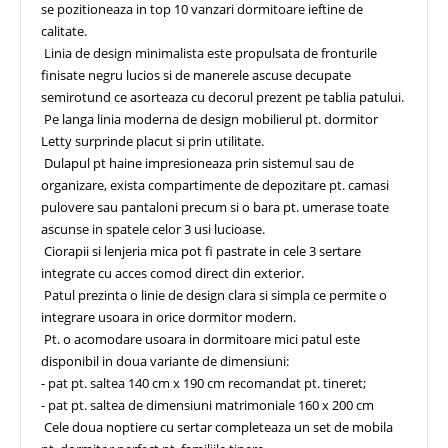
se pozitioneaza in top 10 vanzari dormitoare ieftine de
calitate.
Linia de design minimalista este propulsata de fronturile
finisate negru lucios si de manerele ascuse decupate
semirotund ce asorteaza cu decorul prezent pe tablia patului.
Pe langa linia moderna de design mobilierul pt. dormitor
Letty surprinde placut si prin utilitate.
Dulapul pt haine impresioneaza prin sistemul sau de
organizare, exista compartimente de depozitare pt. camasi
pulovere sau pantaloni precum si o bara pt. umerase toate
ascunse in spatele celor 3 usi lucioase.
Ciorapii si lenjeria mica pot fi pastrate in cele 3 sertare
integrate cu acces comod direct din exterior.
Patul prezinta o linie de design clara si simpla ce permite o
integrare usoara in orice dormitor modern.
Pt. o acomodare usoara in dormitoare mici patul este
disponibil in doua variante de dimensiuni:
- pat pt. saltea 140 cm x 190 cm recomandat pt. tineret;
- pat pt. saltea de dimensiuni matrimoniale 160 x 200 cm
Cele doua noptiere cu sertar completeaza un set de mobila