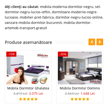
Alţi clienţi au căutat:
mobila-moderna-dormitor-negru
,
set-
dormitor-negru-lucios-ieftin
,
dormitoare-moderne-negre-
lucioase
,
mobilier-pret-fabrica
,
dormitor-negru-lucios-online
,
vanzare-mobila-dormitor-bucuresti
,
mobila-dormitor-
artemob-transport-gratuit
Produse asemanătoare
-10%
-36%
Mobila Dormitor Ghalatea
Mobila Dormitor Domino
3.413 Lei
3.075 Lei
2.563 Lei
1.648 Lei