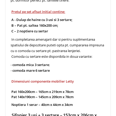
pt. dormitor perfect pt. familiile tinere.
Pretul pe set afisat initial contine:
A - Dulap de haine cu 3 usi si 3 sertare;
B – Pat pt. saltea 160x200 cm;
C – 2 noptiere cu sertar
In completarea amenajarii dar si pentru suplimentarea
spatiului de depozitare puteti opta pt. cumpararea impreuna
cu o comoda cu sertare pt. pastrarea lenjeriei.
Comoda cu sertare este disponibila in doua variante:
-
comoda mica 3 sertare
;
-
comoda mare 6 sertare
Dimensiuni componente mobilier Letty
Pat 160x200cm – 165cm x 219cm x 78cm
Pat 140x190cm – 145cm x 209cm x 78cm
Noptiera 1 serar – 40cm x 44cm x 34cm
Sifonier 3 usi + 3 sertare – 153cm x 206cm x