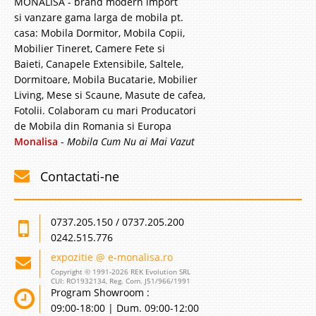
MONALISA - brand modern import
si vanzare gama larga de mobila pt.
casa: Mobila Dormitor, Mobila Copii,
Mobilier Tineret, Camere Fete si
Baieti, Canapele Extensibile, Saltele,
Dormitoare, Mobila Bucatarie, Mobilier
Living, Mese si Scaune, Masute de cafea,
Fotolii. Colaboram cu mari Producatori
de Mobila din Romania si Europa
Monalisa
-
Mobila Cum Nu ai Mai Vazut
Contactati-ne
0737.205.150 / 0737.205.200
0242.515.776
expozitie @ e-monalisa.ro
Copyright © 1991-2026 REK Evolution SRL
CUI: RO1932134, Reg. Com. J51/966/1991
Program Showroom :
09:00-18:00 | Dum. 09:00-12:00