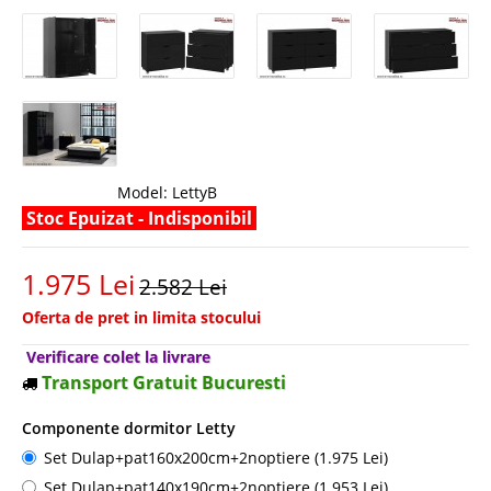
Model:
LettyB
Stoc Epuizat - Indisponibil
1.975 Lei
2.582 Lei
Oferta de pret in limita stocului
Verificare colet la livrare
Transport Gratuit Bucuresti
Componente dormitor Letty
Set Dulap+pat160x200cm+2noptiere (1.975 Lei)
Set Dulap+pat140x190cm+2noptiere (1.953 Lei)