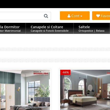
Cont
Favo
la Dormitor
Canapele si Coltare
Saltele
tor Matrimonial
Canapele si Fotolii Extensibile
Ortopedice | Relaxa
-44%