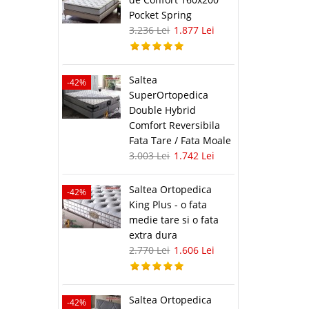
avorite
Pocket Spring
3.236 Lei
1.877 Lei
Saltea
i
-42%
SuperOrtopedica
99 Lei
Double Hybrid
Comfort Reversibila
lii
Fata Tare / Fata Moale
3.003 Lei
1.742 Lei
avorite
Saltea Ortopedica
-42%
King Plus - o fata
medie tare si o fata
extra dura
2.770 Lei
1.606 Lei
i
16 Lei
Saltea Ortopedica
-42%