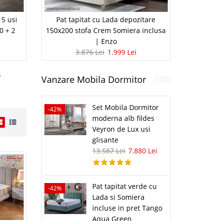
 5 usi
Pat tapitat cu Lada depozitare
Oglinda
0 + 2
150x200 stofa Crem Somiera inclusa
Taburet O
| Enzo
3.876 Lei
1.999 Lei
r
Vanzare Mobila Dormitor
Set Mobila Dormitor
-42%
moderna alb fildes
Veyron de Lux usi
glisante
13.587 Lei
7.880 Lei
i
71 Lei
Pat tapitat verde cu
-42%
Lada si Somiera
lii
incluse in pret Tango
Aqua Green
avorite