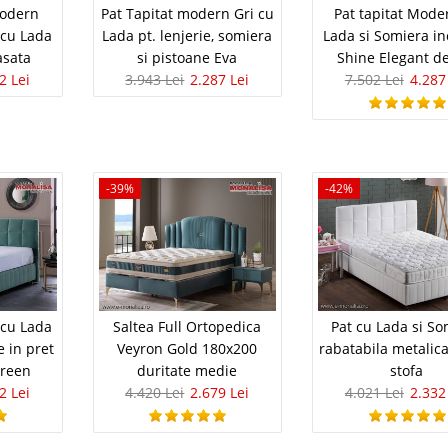
use i..
Modern
Pat Tapitat modern Gri cu
Pat tapitat Mode
 cu Lada
Lada pt. lenjerie, somiera
Lada si Somiera in
Compara
asata
si pistoane Eva
Shine Elegant d
2 Lei
3.943 Lei
2.287 Lei
7.502 Lei
4.287
or Modern Valery - Set
4.139 Le
2.4
Pret Redus
a si Tablie Matlasata
In Stoc
mitor modern format din baza de pat cu lada si tablie
Vezi Deta
-39%
-42%
eriti combinatia perfecta de functionalitate si
patul modern Valery. Acest pachet complet include
Adauga la F
 de ridic..
Compara
t modern Gri cu Lada pt.
 cu Lada
Saltea Full Ortopedica
Pat cu Lada si So
3.943 Le
e in pret
Veyron Gold 180x200
rabatabila metalic
2.2
Pret Redus
omiera si pistoane Eva
reen
duritate medie
stofa
In Stoc
2 Lei
4.420 Lei
2.679 Lei
4.021 Lei
2.332
i cu Lada de depozitare spatioasa Premium✅ Somiera
Vezi Deta
ret Eva este un pat tapitat modern dotat cu lada de
 un design elegant pe material textil de culoare gri