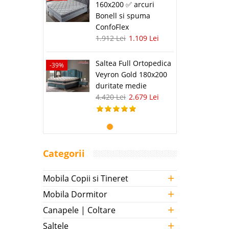
160x200 ✅ arcuri
lii
Bonell si spuma
ConfoFlex
avorite
1.912 Lei
1.109 Lei
Saltea Full Ortopedica
-39%
Veyron Gold 180x200
i
duritate medie
49 Lei
4.420 Lei
2.679 Lei
lii
avorite
Categorii
+
Mobila Copii si Tineret
+
Mobila Dormitor
i
+
Canapele | Coltare
99 Lei
+
Saltele
disponibil