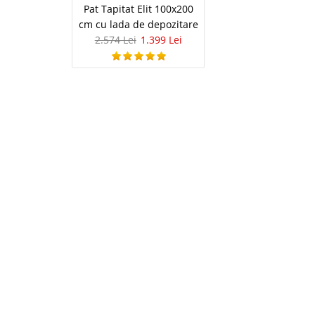
incluse in pret Tango 
Pat Tapitat Elit 100x200
cm cu lada de depozitare
2.574 Lei
1.399 Lei
Pat tapitat
-42%
incluse in
Pat tapitat verde cu 
Transport Gratuit Bucu
pentru depozitarea lenj
dormitor tapitate cu mat
Saltea Ful
-39%
180x200 du
Saltea Full Ortopedica
de Lux Saltea Ortopedi
surprinde prin efectul 