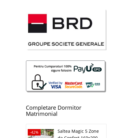
avorite
i
32 Lei
lii
avorite
i
Completare Dormitor
24 Lei
Matrimonial
lii
Saltea Magic 5 Zone
-42%
de Confort 160x200