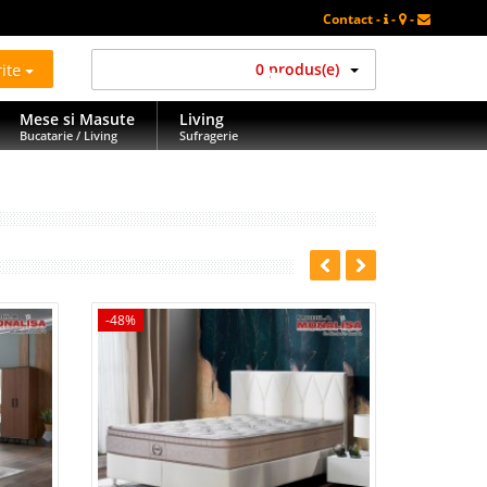
Contact -
-
-
rite
0 produs(e)
Mese si Masute
Living
Bucatarie / Living
Sufragerie
-48%
-59%