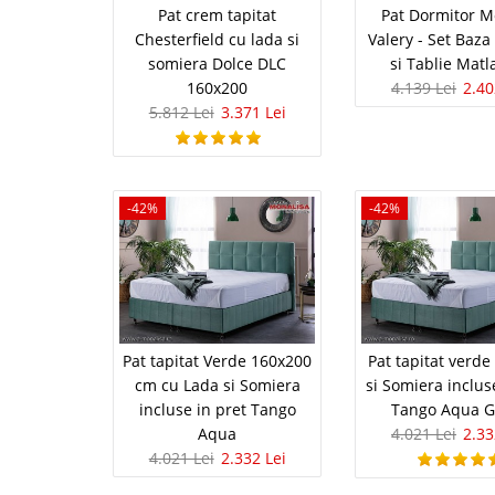
somiera rabatabila incl
Pat crem tapitat
Pat Dormitor 
Chesterfield cu lada si
Valery - Set Baza
somiera Dolce DLC
si Tablie Matl
160x200
4.139 Lei
2.40
Pat Dormit
5.812 Lei
3.371 Lei
-42%
Baza cu Lad
Set pat cu lada pt. dor
-42%
-42%
tapitata Valerie Descop
amenajare moderna cu 
baza cu somiera, sistem
Pat Tapita
Pat tapitat Verde 160x200
Pat tapitat verde
-42%
cm cu Lada si Somiera
si Somiera inclus
lenjerie, s
incluse in pret Tango
Tango Aqua G
Aqua
4.021 Lei
2.33
Pat tapitat modern gr
4.021 Lei
2.332 Lei
+ pistoane incluse in p
depozitare spatioasa si