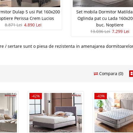
rmitor Dulap 5 usi Pat 160x200
Set mobila Dormitor Matilda
optiere Perissa Crem Lucios
Oglinda pat cu Lada 160x20
8.871 Lei
4.890 Lei
buc. Noptiere
13.036 Lei
7.299 Lei
re / sertare sunt o piesa de rezistenta in amenajarea dormitoarelo
Compara (0)
pitat Chesterfield cu lada si
-42%
-43%
5.812 Le
3.3
Pret Redus
lce DLC 160x200
In Stoc
a depozitare si somiera incluse in pret | Dolce paturi
Vezi Deta
t de fabrica Descopera eleganta si functionalitatea cu
crem DLC ce este prevazut cu lada de depozitare si
Adauga la F