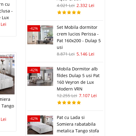
rn cu
4.021 Lei
2.332 Lei
clusa -
e Lux
 Lei
Set Mobila dormitor
-42%
i
crem lucios Perissa -
02 Lei
Pat 160x200 - Dulap 5
usi
8.871 Lei
5.146 Lei
lii
avorite
Mobila Dormitor alb
-42%
fildes Dulap 5 usi Pat
160 Veyron de Lux
Modern VRN
12.255 Lei
7.107 Lei
miera
i
a Tango
87 Lei
Pat cu Lada si
-42%
 Lei
lii
Somiera rabatabila
metalica Tango stofa