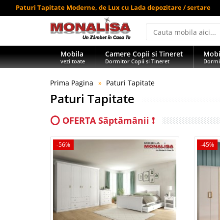
Paturi Tapitate Moderne, de Lux cu Lada depozitare / sertare
Mobila
Camere Copii si Tineret
Mobi
vezi toate
Dormitor Copii si Tineret
Dormi
Prima Pagina
Paturi Tapitate
Paturi Tapitate
⭕ OFERTA Săptămânii ❗
-56%
-45%