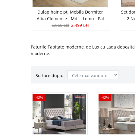
Dulap haine pt. Mobila Dormitor
Set do
Alba Clemence - Mdf - Lemn - Pal
2 N
5.665 Lei
2.499 Lei
Paturile Tapitate moderne, de Lux cu Lada depozita
moderne.
Sortare dupa:
Pat crem ta
-42%
-42%
-42%
somiera Do
Pat tapitat Crem cu lad
de lux new chester pre
patul tapitat catifea 