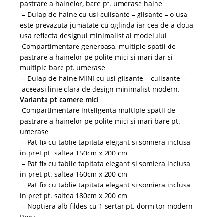
pastrare a hainelor, bare pt. umerase haine
– Dulap de haine cu usi culisante – glisante – o usa
este prevazuta jumatate cu oglinda iar cea de-a doua
usa reflecta designul minimalist al modelului
Compartimentare generoasa, multiple spatii de
pastrare a hainelor pe polite mici si mari dar si
multiple bare pt. umerase
– Dulap de haine MINI cu usi glisante – culisante –
aceeasi linie clara de design minimalist modern.
Varianta pt camere mici
Compartimentare inteligenta multiple spatii de
pastrare a hainelor pe polite mici si mari bare pt.
umerase
– Pat fix cu tablie tapitata elegant si somiera inclusa
in pret pt. saltea 150cm x 200 cm
– Pat fix cu tablie tapitata elegant si somiera inclusa
in pret pt. saltea 160cm x 200 cm
– Pat fix cu tablie tapitata elegant si somiera inclusa
in pret pt. saltea 180cm x 200 cm
– Noptiera alb fildes cu 1 sertar pt. dormitor modern
Roxy