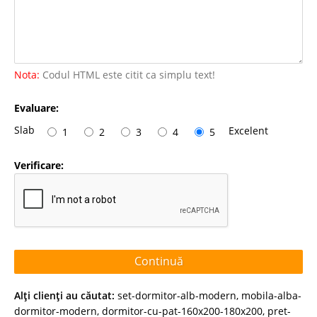
Nota:
Codul HTML este citit ca simplu text!
Evaluare:
Slab
Excelent
1
2
3
4
5
Verificare:
Continuă
Alţi clienţi au căutat:
set-dormitor-alb-modern
,
mobila-alba-
dormitor-modern
,
dormitor-cu-pat-160x200-180x200
,
pret-