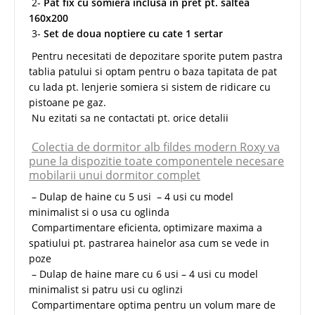
2-
Pat fix cu somiera inclusa in pret pt. saltea
160x200
3-
Set de doua noptiere cu cate 1 sertar
Pentru necesitati de depozitare sporite putem pastra
tablia patului si optam pentru o baza tapitata de pat
cu lada pt. lenjerie somiera si sistem de ridicare cu
pistoane pe gaz.
Nu ezitati sa ne contactati pt. orice detalii
Colectia de dormitor alb fildes modern Roxy va
pune la dispozitie toate componentele necesare
mobilarii unui dormitor complet
– Dulap de haine cu 5 usi – 4 usi cu model
minimalist si o usa cu oglinda
Compartimentare eficienta, optimizare maxima a
spatiului pt. pastrarea hainelor asa cum se vede in
poze
– Dulap de haine mare cu 6 usi – 4 usi cu model
minimalist si patru usi cu oglinzi
Compartimentare optima pentru un volum mare de