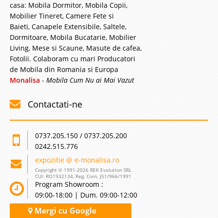
casa: Mobila Dormitor, Mobila Copii,
Mobilier Tineret, Camere Fete si
Baieti, Canapele Extensibile, Saltele,
Dormitoare, Mobila Bucatarie, Mobilier
Living, Mese si Scaune, Masute de cafea,
Fotolii. Colaboram cu mari Producatori
de Mobila din Romania si Europa
Monalisa
-
Mobila Cum Nu ai Mai Vazut
Contactati-ne
0737.205.150 / 0737.205.200
0242.515.776
expozitie @ e-monalisa.ro
Copyright © 1991-2026 REK Evolution SRL
CUI: RO1932134, Reg. Com. J51/966/1991
Program Showroom :
09:00-18:00 | Dum. 09:00-12:00
Mergi cu Google