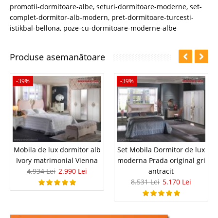
promotii-dormitoare-albe
,
seturi-dormitoare-moderne
,
set-
complet-dormitor-alb-modern
,
pret-dormitoare-turcesti-
istikbal-bellona
,
poze-cu-dormitoare-moderne-albe
Produse asemanătoare
-39%
-39%
Mobila de lux dormitor alb
Set Mobila Dormitor de lux
Ivory matrimonial Vienna
moderna Prada original gri
4.934 Lei
2.990 Lei
antracit
8.531 Lei
5.170 Lei