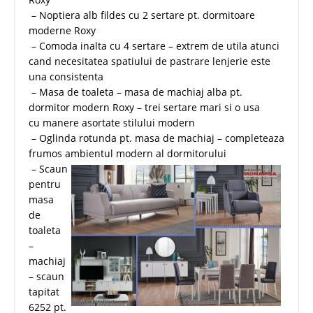
– Noptiera alb fildes cu 2 sertare pt. dormitoare
moderne Roxy
– Comoda inalta cu 4 sertare – extrem de utila atunci
cand necesitatea spatiului de pastrare lenjerie este
una consistenta
– Masa de toaleta – masa de machiaj alba pt.
dormitor modern Roxy – trei sertare mari si o usa
cu manere asortate stilului modern
– Oglinda rotunda pt. masa de machiaj – completeaza
frumos ambientul modern al dormitorului
– Scaun
pentru
masa
de
toaleta
–
machiaj
– scaun
tapitat
6252 pt.