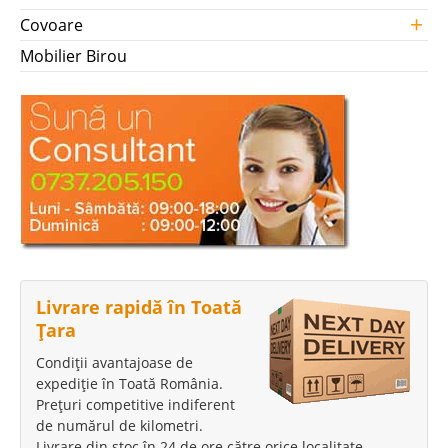
+
Covoare
Mobilier Birou
Livrare rapidă în Toată
Țara
Condiții avantajoase de
expediție în Toată România.
Prețuri competitive indiferent
de numărul de kilometri.
Livrare din stoc în 24 de ore către orice localitate