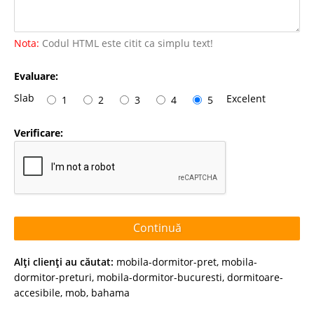
Nota:
Codul HTML este citit ca simplu text!
Evaluare:
Slab
Excelent
1
2
3
4
5
Verificare:
Continuă
Alţi clienţi au căutat:
mobila-dormitor-pret
,
mobila-
dormitor-preturi
,
mobila-dormitor-bucuresti
,
dormitoare-
accesibile
,
mob
,
bahama