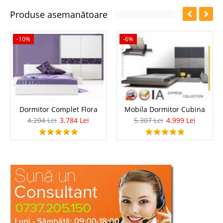
Produse asemanătoare
-10%
-6%
Dormitor Complet Flora
Mobila Dormitor Cubina
4.204 Lei
3.784 Lei
5.307 Lei
4.999 Lei