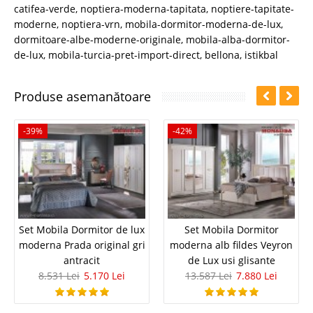
catifea-verde
,
noptiera-moderna-tapitata
,
noptiere-tapitate-
moderne
,
noptiera-vrn
,
mobila-dormitor-moderna-de-lux
,
dormitoare-albe-moderne-originale
,
mobila-alba-dormitor-
de-lux
,
mobila-turcia-pret-import-direct
,
bellona
,
istikbal
Produse asemanătoare
-39%
-42%
Set Mobila Dormitor de lux
Set Mobila Dormitor
moderna Prada original gri
moderna alb fildes Veyron
antracit
de Lux usi glisante
8.531 Lei
5.170 Lei
13.587 Lei
7.880 Lei