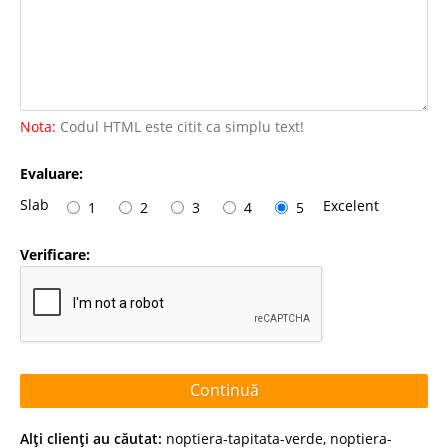
Nota:
Codul HTML este citit ca simplu text!
Evaluare:
Slab
Excelent
1
2
3
4
5
Verificare:
Continuă
Alţi clienţi au căutat:
noptiera-tapitata-verde
,
noptiera-