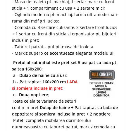
- Masa de toaleta pt. machiaj, 1 sertar mare cu front
sticla + 1 compartiment cu usa + 2 sertare mici;
- Oglinda moderna pt. machiaj, forma ultramoderna +
rama din mdf gri lucios;
- Comoda cu 4 sertare culisante, 3 sertare front lucios
+ 1 sertar cu front din sticla si organizator pt. bijuterii
inclus in pret;
- Taburet patrat – puf pt. masa de toaleta
- Markiz superb ce accentueaza eleganta modelului
Pretul afisat initial este pret set 5 usi pat cu lada pt.
saltea 160x200
:
a -
Dulap de haine cu 5 usi
;
b -
Pat tapitat 160x200 cm
LADA
si somiera incluse in pret
;
c -
Doua noptiere
;
Toate celelalte variante de seturi
contin in pret
Dulap de haine + Pat tapitat cu lada de
depozitare si somiera incluse in pret + 2 noptiere
Puteti completa mobilarea dormitorului
dumneavoastra cu taburet patrat, markiz comoda cu