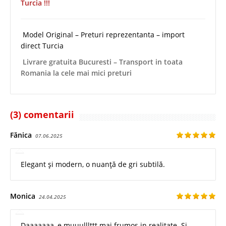
Turcia !!!
Model Original – Preturi reprezentanta – import
direct Turcia
Livrare gratuita Bucuresti – Transport in toata
Romania la cele mai mici preturi
(3) comentarii
Fănica
07.06.2025
Elegant și modern, o nuanță de gri subtilă.
Monica
24.04.2025
Daaaaaaa, e muuulllttt mai frumos in realitate. Si