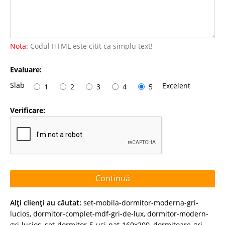
Nota:
Codul HTML este citit ca simplu text!
Evaluare:
Slab
Excelent
1
2
3
4
5
Verificare:
Continuă
Alţi clienţi au căutat:
set-mobila-dormitor-moderna-gri-
lucios
,
dormitor-complet-mdf-gri-de-lux
,
dormitor-modern-
gri-lucios
,
set-dormitor-5-usi-pat-160x200
,
dormitoare-gri-