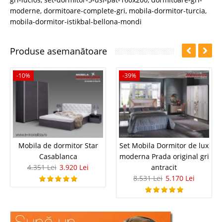
moderne
,
dormitoare-complete-gri
,
mobila-dormitor-turcia
,
mobila-dormitor-istikbal-bellona-mondi
Produse asemanătoare
-10%
-39%
Mobila de dormitor Star
Set Mobila Dormitor de lux
Casablanca
moderna Prada original gri
4.351 Lei
3.920 Lei
antracit
8.531 Lei
5.170 Lei