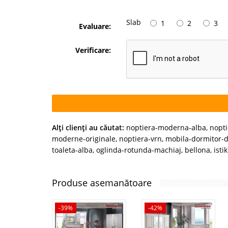
Slab
1
2
3
Evaluare:
Verificare:
Alţi clienţi au căutat:
noptiera-moderna-alba
,
nopt
moderne-originale
,
noptiera-vrn
,
mobila-dormitor-d
toaleta-alba
,
oglinda-rotunda-machiaj
,
bellona
,
isti
Produse asemanătoare
-39%
-42%