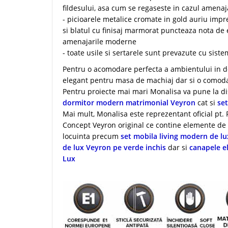
fildesului, asa cum se regaseste in cazul amenaja
- picioarele metalice cromate in gold auriu im
si blatul cu finisaj marmorat puncteaza nota de 
amenajarile moderne
- toate usile si sertarele sunt prevazute cu siste
Pentru o acomodare perfecta a ambientului in d
elegant pentru masa de machiaj dar si o comoda 
Pentru proiecte mai mari Monalisa va pune la di
dormitor modern matrimonial Veyron
cat si
se
Mai mult, Monalisa este reprezentant oficial pt.
Concept Veyron original ce contine elemente de 
locuinta precum
set mobila living modern de l
de lux Veyron pe verde inchis
dar si
canapele e
Lux