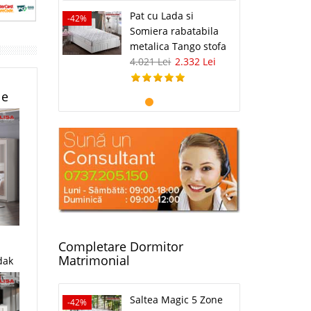
Pat cu Lada si
-42%
Somiera rabatabila
metalica Tango stofa
4.021 Lei
2.332 Lei
le
Completare Dormitor
;
Matrimonial
dak
Saltea Magic 5 Zone
-42%