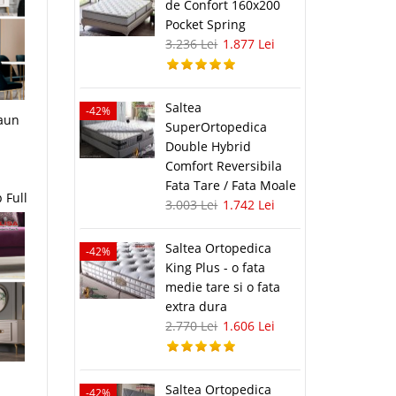
de Confort 160x200
Pocket Spring
3.236 Lei
1.877 Lei
Saltea
-42%
caun
SuperOrtopedica
Double Hybrid
Comfort Reversibila
Fata Tare / Fata Moale
 Full
3.003 Lei
1.742 Lei
Saltea Ortopedica
-42%
King Plus - o fata
medie tare si o fata
extra dura
2.770 Lei
1.606 Lei
Saltea Ortopedica
-42%