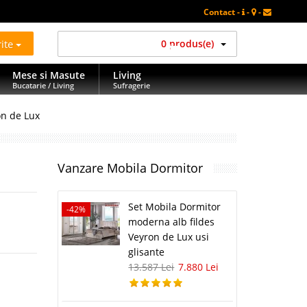
Contact -
-
-
rite
0 produs(e)
Mese si Masute
Living
Bucatarie / Living
Sufragerie
on de Lux
Vanzare Mobila Dormitor
Set Mobila Dormitor
-42%
moderna alb fildes
Veyron de Lux usi
glisante
13.587 Lei
7.880 Lei