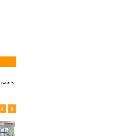
asa-de-
-39%
-42%