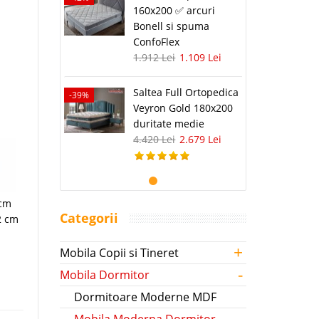
160x200 ✅ arcuri
Bonell si spuma
ConfoFlex
1.912 Lei
1.109 Lei
Saltea Full Ortopedica
-39%
Veyron Gold 180x200
duritate medie
4.420 Lei
2.679 Lei
 cm
Categorii
2 cm
+
Mobila Copii si Tineret
-
Mobila Dormitor
Dormitoare Moderne MDF