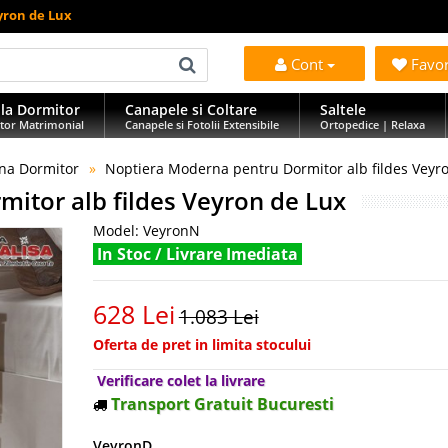
yron de Lux
Cont
Favo
la Dormitor
Canapele si Coltare
Saltele
tor Matrimonial
Canapele si Fotolii Extensibile
Ortopedice | Relaxa
na Dormitor
Noptiera Moderna pentru Dormitor alb fildes Veyr
itor alb fildes Veyron de Lux
Model:
VeyronN
In Stoc / Livrare Imediata
628 Lei
1.083 Lei
Oferta de pret in limita stocului
Verificare colet la livrare
Transport Gratuit Bucuresti
VeyronD