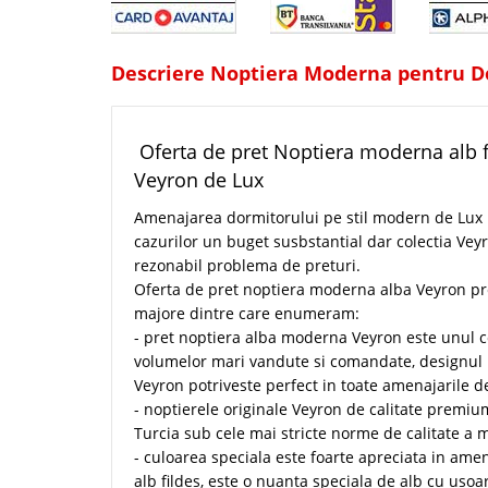
Descriere Noptiera Moderna pentru Do
Oferta de pret Noptiera moderna alb fi
Veyron de Lux
Amenajarea dormitorului pe stil modern de Lux 
cazurilor un buget susbstantial dar colectia Vey
rezonabil problema de preturi.
Oferta de pret noptiera moderna alba Veyron pr
majore dintre care enumeram:
- pret noptiera alba moderna Veyron este unul c
volumelor mari vandute si comandate, designul 
Veyron potriveste perfect in toate amenajarile d
- noptierele originale Veyron de calitate premi
Turcia sub cele mai stricte norme de calitate a ma
- culoarea speciala este foarte apreciata in amen
alb fildes, este o nuanta speciala de alb cu usoa