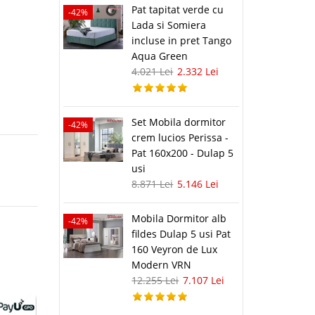
Pat tapitat verde cu
-42%
Lada si Somiera
incluse in pret Tango
Aqua Green
4.021 Lei
2.332 Lei
Set Mobila dormitor
-42%
crem lucios Perissa -
Pat 160x200 - Dulap 5
usi
8.871 Lei
5.146 Lei
Mobila Dormitor alb
-42%
fildes Dulap 5 usi Pat
160 Veyron de Lux
Modern VRN
12.255 Lei
7.107 Lei