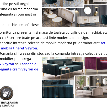
rilor pe stil Regal
preuna cu forma moderna
eleganta si bun gust in
m de inchidere soft close
ormitor va prezentam si masa de toaleta cu oglinda de machiaj, s
cu 5 sertare toate pe aceeasi linie moderna de design.
spozitie intreaga colectie de mobila moderna pt. dormitor atat
set
t mobila tineret Veyron
.
 Romania si livreaza din stoc sau la comanda intreaga colectie de
tip
mobilier pt. intrega
ux Veyron
sau
canapele
legante crem Veyron de