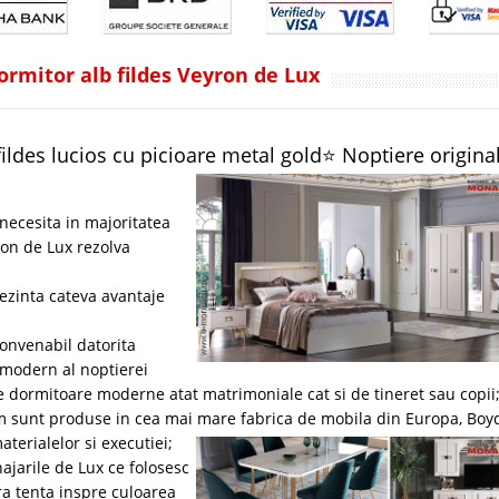
rmitor alb fildes Veyron de Lux
ldes lucios cu picioare metal gold⭐ Noptiere origina
necesita in majoritatea
ron de Lux rezolva
ezinta cateva avantaje
onvenabil datorita
modern al noptierei
e dormitoare moderne atat matrimoniale cat si de tineret sau copii
um sunt produse in cea mai mare fabrica de mobila din Europa, Boy
terialelor si executiei;
ajarile de Lux ce folosesc
ra tenta inspre culoarea