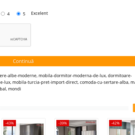
Excelent
4
5
Continuă
iere-albe-moderne
,
mobila-dormitor-moderna-de-lux
,
dormitoare-
e-lux
,
mobila-turcia-pret-import-direct
,
comoda-cu-sertare-alba
,
m
kbal
,
mondi
-43%
-39%
-42%