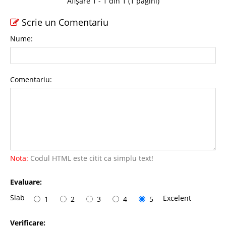
Afișare 1 - 1 din 1 (1 pagini)
Scrie un Comentariu
Nume:
Comentariu:
Nota:
Codul HTML este citit ca simplu text!
Evaluare:
Slab
Excelent
1
2
3
4
5
Verificare: