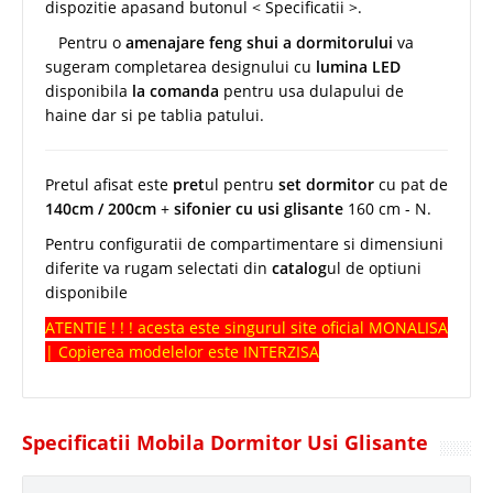
dispozitie apasand butonul < Specificatii >.
Pentru o
amenajare feng shui a dormitorului
va
sugeram completarea designului cu
lumina LED
disponibila
la comanda
pentru usa dulapului de
haine dar si pe tablia patului.
Pretul afisat este
pret
ul pentru
set dormitor
cu pat de
140cm / 200cm
+
sifonier cu usi glisante
160 cm - N.
Pentru configuratii de compartimentare si dimensiuni
diferite va rugam selectati din
catalog
ul de optiuni
disponibile
ATENTIE ! ! ! acesta este singurul site oficial MONALISA
| Copierea modelelor este INTERZISA
Specificatii Mobila Dormitor Usi Glisante