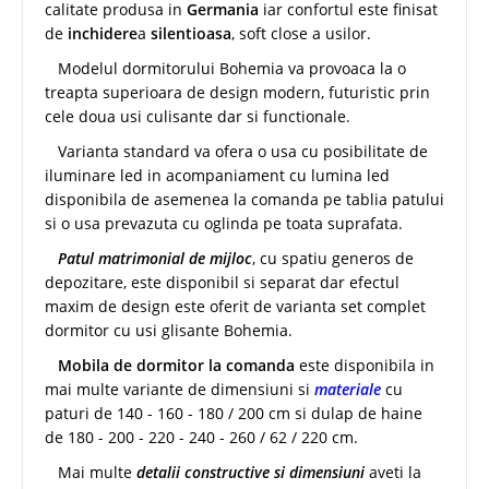
calitate produsa in
Germania
iar confortul este finisat
de
inchidere
a
silentioasa
, soft close a usilor.
Modelul dormitorului Bohemia va provoaca la o
treapta superioara de design modern, futuristic prin
cele doua usi culisante dar si functionale.
Varianta standard va ofera o usa cu posibilitate de
iluminare led in acompaniament cu lumina led
disponibila de asemenea la comanda pe tablia patului
si o usa prevazuta cu oglinda pe toata suprafata.
Patul matrimonial de mijloc
, cu spatiu generos de
depozitare, este disponibil si separat dar efectul
maxim de design este oferit de varianta set complet
dormitor cu usi glisante Bohemia.
Mobila de dormitor la comanda
este disponibila in
mai multe variante de dimensiuni si
materiale
cu
paturi de 140 - 160 - 180 / 200 cm si dulap de haine
de 180 - 200 - 220 - 240 - 260 / 62 / 220 cm.
Mai multe
detalii constructive si dimensiuni
aveti la