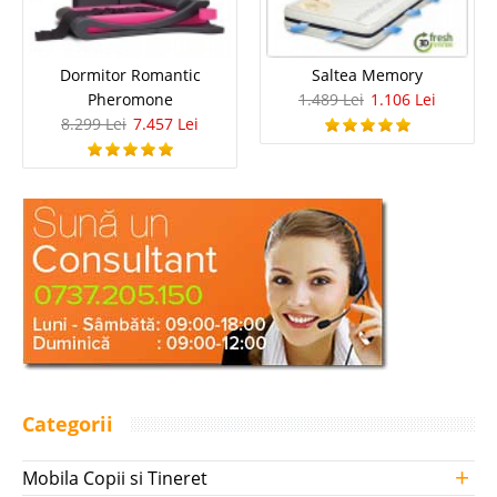
Dormitor Romantic
Saltea Memory
Pheromone
1.489 Lei
1.106 Lei
8.299 Lei
7.457 Lei
Categorii
+
Mobila Copii si Tineret