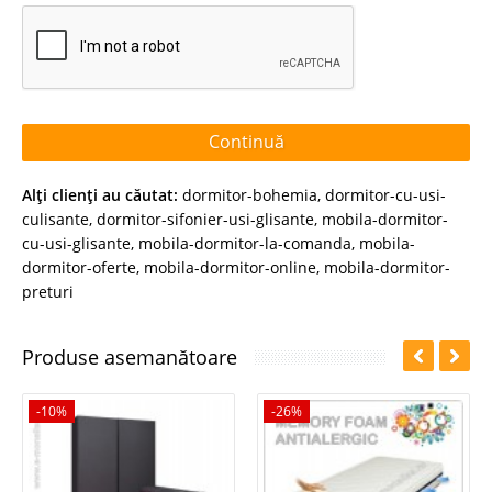
Continuă
Alţi clienţi au căutat:
dormitor-bohemia
,
dormitor-cu-usi-
culisante
,
dormitor-sifonier-usi-glisante
,
mobila-dormitor-
cu-usi-glisante
,
mobila-dormitor-la-comanda
,
mobila-
dormitor-oferte
,
mobila-dormitor-online
,
mobila-dormitor-
preturi
Produse asemanătoare
-10%
-26%