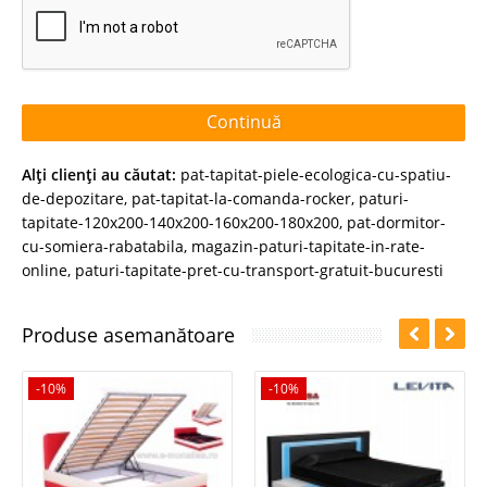
Continuă
Alţi clienţi au căutat:
pat-tapitat-piele-ecologica-cu-spatiu-
de-depozitare
,
pat-tapitat-la-comanda-rocker
,
paturi-
tapitate-120x200-140x200-160x200-180x200
,
pat-dormitor-
cu-somiera-rabatabila
,
magazin-paturi-tapitate-in-rate-
online
,
paturi-tapitate-pret-cu-transport-gratuit-bucuresti
Produse asemanătoare
-10%
-10%