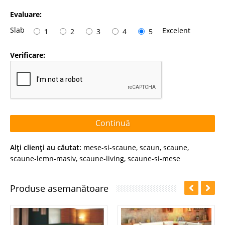
Evaluare:
Slab
Excelent
1
2
3
4
5
Verificare:
Continuă
Alţi clienţi au căutat:
mese-si-scaune
,
scaun
,
scaune
,
scaune-lemn-masiv
,
scaune-living
,
scaune-si-mese
Produse asemanătoare