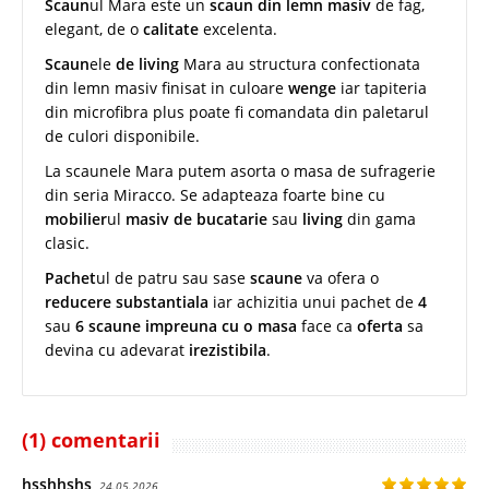
Scaun
ul Mara este un
scaun din lemn masiv
de fag,
elegant, de o
calitate
excelenta.
Scaun
ele
de living
Mara au structura confectionata
din lemn masiv finisat in culoare
wenge
iar tapiteria
din microfibra plus poate fi comandata din paletarul
de culori disponibile.
La scaunele Mara putem asorta o masa de sufragerie
din seria Miracco. Se adapteaza foarte bine cu
mobilier
ul
masiv de bucatarie
sau
living
din gama
clasic.
Pachet
ul de patru sau sase
scaune
va ofera o
reducere substantiala
iar achizitia unui pachet de
4
sau
6 scaune
impreuna cu o masa
face ca
oferta
sa
devina cu adevarat
irezistibila
.
(1) comentarii
hsshhshs
24.05.2026