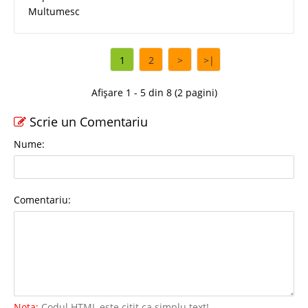
Multumesc
1
2
>
>|
Afișare 1 - 5 din 8 (2 pagini)
Scrie un Comentariu
Nume:
Comentariu:
Nota:
Codul HTML este citit ca simplu text!