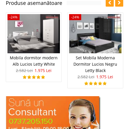
Produse asemanătoare
-24%
-24%
Mobila dormitor modern
Set Mobila Moderna
Alb Lucios Letty White
Dormitor Lucios Negru
2.582 Lei
1.975 Lei
Letty Black
2.582 Lei
1.975 Lei