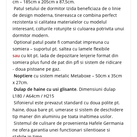
cm – 185cm x 205cm x 87,5cm.
Patul setului de dormitor Izida beneficiaza de o linie
de design moderna, tinereasca ce combina perfect
rezistenta si calitatea materialelor cu modelul
interesant, colturile rotunjite si culoarea potrivita unui
dormitor modern.
Optional patul poate fi comandat impreuna cu
somiera – suportul pt. saltea cu lamele flexibile
sau
cu kit pt. lada de depozitare lenjerie format din
somiera plus fund de pat din pfl si sistem de ridicare
- doua pistoane pe gaz.
Noptiere
cu sistem metalic Metaboxe – 50cm x 35cm
x 27cm.
Dulap de haine cu usi glisante
. Dimensiuni dulap
L180 / A64cm / H215
Sifonierul este prevazut standard cu doua polite pt.
haine, doua bare pt. umerase si sistem de deschidere
tip maner din aluminiu pe toata inaltimea usilor.
Sistemul de culisare de provenienta Hafele Germania
ne ofera garantia unei functionari silentioase si
stabile in timp.