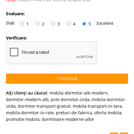
Evaluare:
Slab
Excelent
1
2
3
4
5
Verificare:
Continuă
Alţi clienţi au căutat:
mobila-dormitor-alb-modern
,
dormitor-modern-alb
,
pret-dormitor-izida
,
mobila-dormitor-
izida
,
dormitor-transport-gratuit
,
mobila-transport-in-tara
,
mobila-dormitor-in-rate
,
preturi-de-fabrica
,
oferta-mobila
,
promotie-mobila
,
dormitoare-moderne-albe