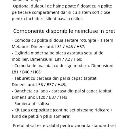
Optional dulapul de haine poate fi dotat cu 4 polite
pe fiecare compartiment dar si cu sistem soft close
pentru inchidere silentioasa a usilor.
Componente disponibile neincluse in pret
- Comoda cu polita si doua sertare rotunjite – sistem
Metabox. Dimensiuni: L81 / A46 / H67;
- Oglinda moderna pe placa asortata setului de
mobilier. Dimensiuni: L81 / A2 / H69;
- Comoda de machiaj cu design modern. Dimensiuni:
L81 / B46 / H68;
- Taburet cu carcasa din pal si capac tapitat.
Dimensiuni: L56 / B37 / H43;
- Bancheta cu lada - carcasa din pal si capac tapitat.
Dimensiuni: L120 / B37 / H43.
- Somiera pt. saltea
- Kit Lada depozitare (contine set pistoane ridicare +
fund de pat din pfl si somiera)
Pretul afisat este valabil pentru varianta standard set