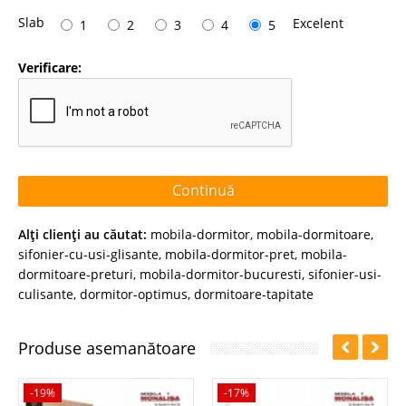
Slab
Excelent
1
2
3
4
5
Verificare:
Continuă
Alţi clienţi au căutat:
mobila-dormitor
,
mobila-dormitoare
,
sifonier-cu-usi-glisante
,
mobila-dormitor-pret
,
mobila-
dormitoare-preturi
,
mobila-dormitor-bucuresti
,
sifonier-usi-
culisante
,
dormitor-optimus
,
dormitoare-tapitate
Produse asemanătoare
-19%
-17%