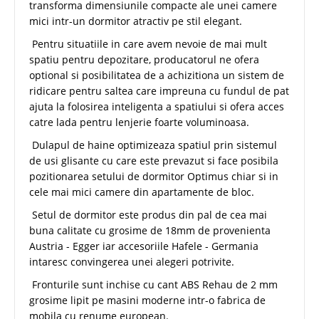
transforma dimensiunile compacte ale unei camere
mici intr-un dormitor atractiv pe stil elegant.
Pentru situatiile in care avem nevoie de mai mult
spatiu pentru depozitare, producatorul ne ofera
optional si posibilitatea de a achizitiona un sistem de
ridicare pentru saltea care impreuna cu fundul de pat
ajuta la folosirea inteligenta a spatiului si ofera acces
catre lada pentru lenjerie foarte voluminoasa.
Dulapul de haine optimizeaza spatiul prin sistemul
de usi glisante cu care este prevazut si face posibila
pozitionarea setului de dormitor Optimus chiar si in
cele mai mici camere din apartamente de bloc.
Setul de dormitor este produs din pal de cea mai
buna calitate cu grosime de 18mm de provenienta
Austria - Egger iar accesoriile Hafele - Germania
intaresc convingerea unei alegeri potrivite.
Fronturile sunt inchise cu cant ABS Rehau de 2 mm
grosime lipit pe masini moderne intr-o fabrica de
mobila cu renume european.