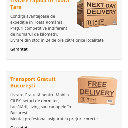
Livrare rapidă în Toată
Țara
Condiții avantajoase de
expediție în Toată România.
Prețuri competitive indiferent
de numărul de kilometri.
Livrare din stoc în 24 de ore către orice localitate
Garantat
Transport Gratuit
București
Livrare Gratuită pentru Mobila
CILEK, seturi de dormitor,
bucătării, living sau canapele în
București.
Montaj profesional asigurat la prețuri corecte
Garantat