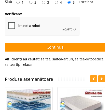
Slab
Excelent
1
2
3
4
5
Verificare:
Continuă
Alţi clienţi au căutat:
saltea
,
saltea-arcuri
,
saltea-ortopedica
,
saltea-tip-relaxa
Produse asemanătoare