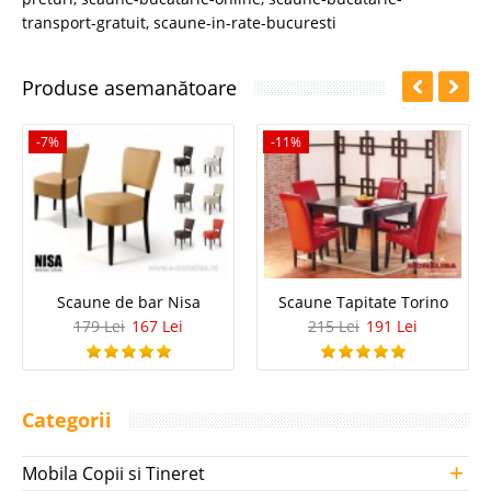
transport-gratuit
,
scaune-in-rate-bucuresti
Produse asemanătoare
-7%
-11%
Scaune de bar Nisa
Scaune Tapitate Torino
179 Lei
167 Lei
215 Lei
191 Lei
Categorii
+
Mobila Copii si Tineret