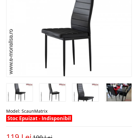
Model:
ScaunMatrix
Stoc Epuizat - Indisponibil
119 Lei
199 Lei