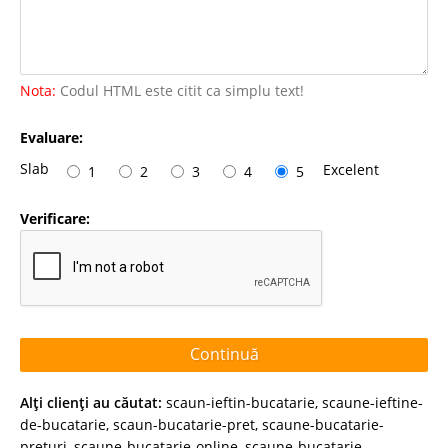
Nota:
Codul HTML este citit ca simplu text!
Evaluare:
Slab
Excelent
1
2
3
4
5
Verificare:
Continuă
Alţi clienţi au căutat:
scaun-ieftin-bucatarie
,
scaune-ieftine-
de-bucatarie
,
scaun-bucatarie-pret
,
scaune-bucatarie-
preturi
,
scaune-bucatarie-online
,
scaune-bucatarie-