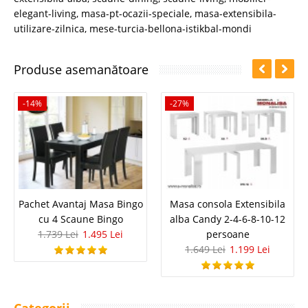
elegant-living
,
masa-pt-ocazii-speciale
,
masa-extensibila-
utilizare-zilnica
,
mese-turcia-bellona-istikbal-mondi
Produse asemanătoare
-14%
-27%
Pachet Avantaj Masa Bingo
Masa consola Extensibila
cu 4 Scaune Bingo
alba Candy 2-4-6-8-10-12
1.739 Lei
1.495 Lei
persoane
1.649 Lei
1.199 Lei
Categorii