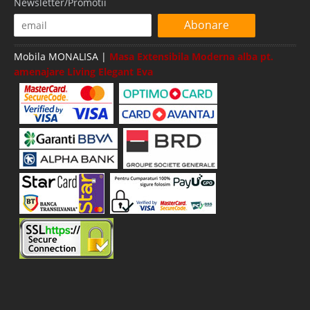
Newsletter/Promotii
Abonare
Mobila MONALISA |
Masa Extensibila Moderna alba pt.
amenajare Living Elegant Eva