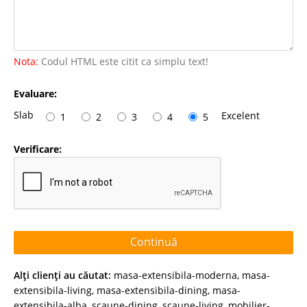
Nota:
Codul HTML este citit ca simplu text!
Evaluare:
Slab
Excelent
1
2
3
4
5
Verificare:
Continuă
Alţi clienţi au căutat:
masa-extensibila-moderna
,
masa-
extensibila-living
,
masa-extensibila-dining
,
masa-
extensibila-alba
,
scaune-dining
,
scaune-living
,
mobilier-