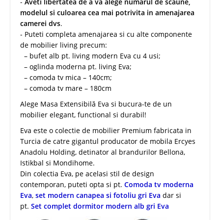
-
Aveti libertatea de a va alege numarul de scaune,
modelul si culoarea cea mai potrivita in amenajarea
camerei dvs
.
- Puteti completa amenajarea si cu alte componente
de mobilier living precum:
– bufet alb pt. living modern Eva cu 4 usi;
– oglinda moderna pt. living Eva;
– comoda tv mica – 140cm;
– comoda tv mare – 180cm
Alege Masa Extensibilă Eva si bucura-te de un
mobilier elegant, functional si durabil!
Eva este o colectie de mobilier Premium fabricata in
Turcia de catre gigantul producator de mobila Ercyes
Anadolu Holding, detinator al brandurilor Bellona,
Istikbal si Mondihome.
Din colectia Eva, pe acelasi stil de design
contemporan, puteti opta si pt.
Comoda tv moderna
Eva
,
set modern canapea si fotoliu gri Eva
dar si
pt.
Set complet dormitor modern alb gri Eva