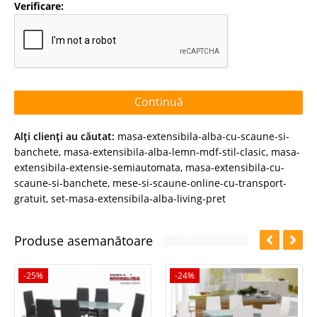
Verificare:
Continuă
Alţi clienţi au căutat:
masa-extensibila-alba-cu-scaune-si-
banchete
,
masa-extensibila-alba-lemn-mdf-stil-clasic
,
masa-
extensibila-extensie-semiautomata
,
masa-extensibila-cu-
scaune-si-banchete
,
mese-si-scaune-online-cu-transport-
gratuit
,
set-masa-extensibila-alba-living-pret
Produse asemanătoare
-25%
-24%