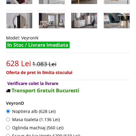
Model:
VeyronN
In Stoc / Livrare Imediata
628 Lei
1.083 Lei
Oferta de pret in limita stocului
Verificare colet la livrare
Transport Gratuit Bucuresti
VeyronD
Noptiera alb (628 Lei)
Masa toaleta (1.136 Lei)
Oglinda machiaj (560 Lei)
Scaun de lux Verde 6200 (619 Lei)