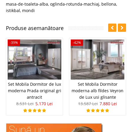
masa-de-toaleta-alba
,
oglinda-rotunda-machiaj
,
bellona
,
istikbal
,
mondi
Produse asemanătoare
-39%
-42%
Set Mobila Dormitor de lux
Set Mobila Dormitor
moderna Prada original gri
moderna alb fildes Veyron
antracit
de Lux usi glisante
8.531 Lei
5.170 Lei
13.587 Lei
7.880 Lei