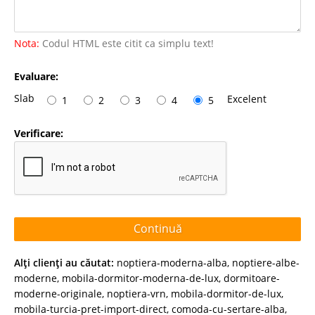
Nota:
Codul HTML este citit ca simplu text!
Evaluare:
Slab
Excelent
1
2
3
4
5
Verificare:
Continuă
Alţi clienţi au căutat:
noptiera-moderna-alba
,
noptiere-albe-
moderne
,
mobila-dormitor-moderna-de-lux
,
dormitoare-
moderne-originale
,
noptiera-vrn
,
mobila-dormitor-de-lux
,
mobila-turcia-pret-import-direct
,
comoda-cu-sertare-alba
,