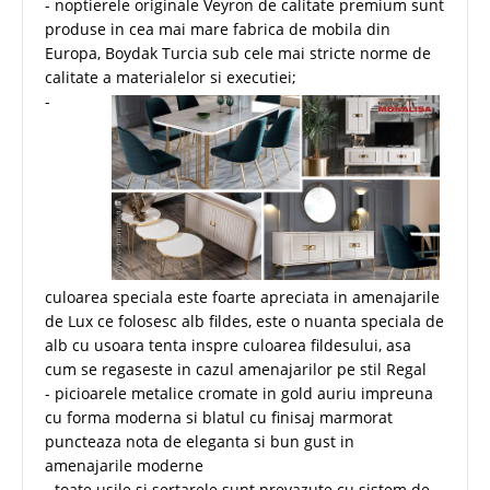
- noptierele originale Veyron de calitate premium sunt
produse in cea mai mare fabrica de mobila din
Europa, Boydak Turcia sub cele mai stricte norme de
calitate a materialelor si executiei;
-
culoarea speciala este foarte apreciata in amenajarile
de Lux ce folosesc alb fildes, este o nuanta speciala de
alb cu usoara tenta inspre culoarea fildesului, asa
cum se regaseste in cazul amenajarilor pe stil Regal
- picioarele metalice cromate in gold auriu impreuna
cu forma moderna si blatul cu finisaj marmorat
puncteaza nota de eleganta si bun gust in
amenajarile moderne
- toate usile si sertarele sunt prevazute cu sistem de