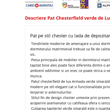
Descriere Pat Chesterfield verde de L
Pat pe stil chester cu lada de depozit
Tendintele moderne de amenajare a unui dormit
dormitorului matrimonial trebuie sa fie de calita
vis.
Piesa principala de mobilier in dormitorul matri
tapitat bine ales poate face diferenta dintre o 
ambient odihnitor si un esec ce poate strica o s
munca.
Patul chesterfield de lux Armada verde smarald
modern pe stil elegant cat si functionalitate pri
lenjeriei si asternuturilor.
Stilul fin de design chester uimeste prin prezent
acoperire asemanator cu catifeaua ofera o senzat
Culoarea tapiteriei verde smarald este o nuanta 