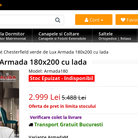
e
Cont
Favo
la Dormitor
Canapele si Coltare
Saltele
tor Matrimonial
Canapele si Fotolii Extensibile
Ortopedice | Relaxa
at Chesterfield verde de Lux Armada 180x200 cu lada
x Armada 180x200 cu lada
Model:
Armada180
Stoc Epuizat - Indisponibil
2.999 Lei
5.488 Lei
Oferta de pret in limita stocului
Verificare colet la livrare
Transport Gratuit Bucuresti
Variante ArmadaM