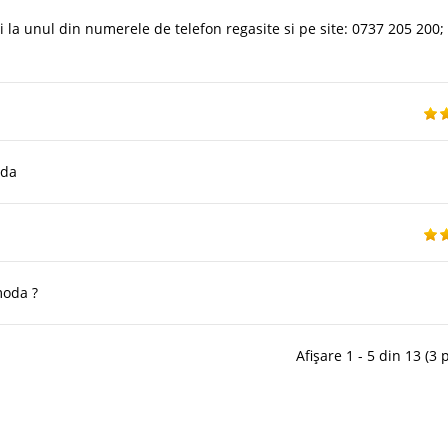
i la unul din numerele de telefon regasite si pe site: 0737 205 200;
oda
moda ?
Afișare 1 - 5 din 13 (3 