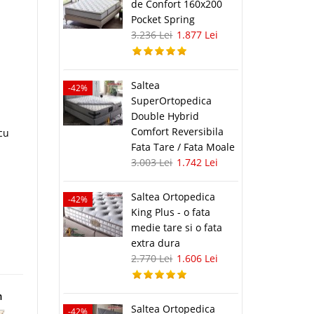
de Confort 160x200
Pocket Spring
3.236 Lei
1.877 Lei
a
Saltea
-42%
SuperOrtopedica
Double Hybrid
Comfort Reversibila
cu
Fata Tare / Fata Moale
3.003 Lei
1.742 Lei
Saltea Ortopedica
-42%
King Plus - o fata
medie tare si o fata
extra dura
2.770 Lei
1.606 Lei
m
Saltea Ortopedica
-42%