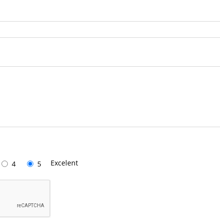
Excelent
4
5