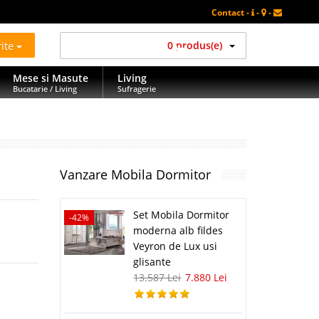
Contact -
-
-
rite
0 produs(e)
Mese si Masute
Living
Bucatarie / Living
Sufragerie
Vanzare Mobila Dormitor
Set Mobila Dormitor
-42%
moderna alb fildes
Veyron de Lux usi
glisante
13.587 Lei
7.880 Lei