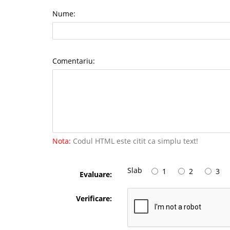
Nume:
Comentariu:
Nota:
Codul HTML este citit ca simplu text!
Slab
1
2
3
Evaluare:
Verificare: