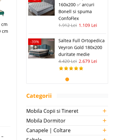
160x200 ✅ arcuri
Bonell si spuma
ConfoFlex
7 cm
1.912 Lei
1.109 Lei
0 cm
Saltea Full Ortopedica
-39%
Veyron Gold 180x200
duritate medie
4.420 Lei
2.679 Lei
Categorii
+
Mobila Copii si Tineret
+
Mobila Dormitor
+
Canapele | Coltare
 –
+