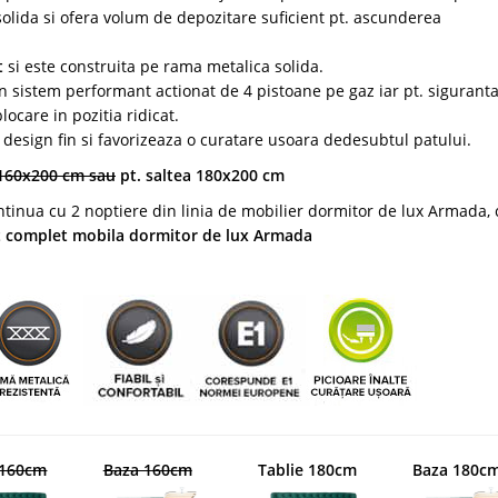
solida si ofera volum de depozitare suficient pt. ascunderea
t
si este construita pe rama metalica solida.
 un sistem performant actionat de 4 pistoane pe gaz iar pt. sigurant
ocare in pozitia ridicat.
design fin si favorizeaza o curatare usoara dedesubtul patului.
160x200 cm sau
pt. saltea 180x200 cm
inua cu 2 noptiere din linia de mobilier dormitor de lux Armada, 
t complet mobila dormitor de lux Armada
 160cm
Baza 160cm
Tablie 180cm
Baza 180c