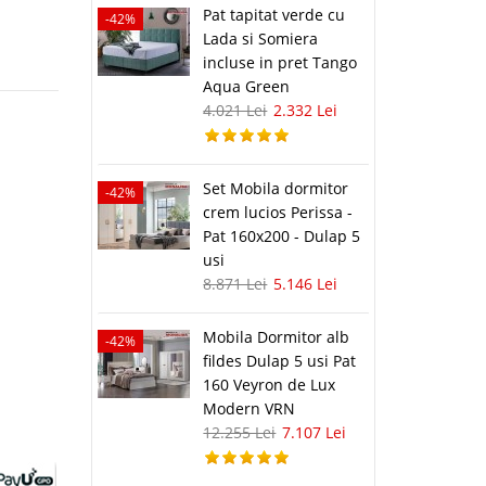
Pat tapitat verde cu
-42%
Lada si Somiera
incluse in pret Tango
Aqua Green
4.021 Lei
2.332 Lei
Set Mobila dormitor
-42%
crem lucios Perissa -
Pat 160x200 - Dulap 5
usi
8.871 Lei
5.146 Lei
Mobila Dormitor alb
-42%
fildes Dulap 5 usi Pat
160 Veyron de Lux
Modern VRN
12.255 Lei
7.107 Lei