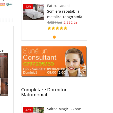
Pat cu Lada si
-42%
Somiera rabatabila
metalica Tango stofa
4.021 Lei
2.332 Lei
 de
Completare Dormitor
Matrimonial
Saltea Magic 5 Zone
-42%