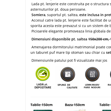
Lada pt. lenjerie este construita pe o structura 
asternuturilor pt. doua persoane.
Somiera
, suportul pt. saltea,
este inclusa in pre
Accesul catre lada pt. lenjerie este facilitat de
sporita acesta este prevazut si cu un sistem de bl
Picioarele elegante promoveaza linia globala de 
Dimensiuni disponibile pt. saltea
150x200 cm, 
Amenajarea dormitorului matrimonial poate cont
un taburet puf mare tip otoman sau chiar cu
se
Dimensiunile patului pot fi vizualizate mai jos
Tablie 150cm
Baza 150cm
Tablie