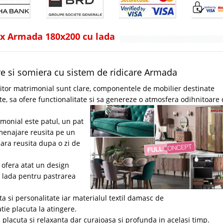
ux Armada 180x200 cu lada
are si somiera cu sistem de ridicare Armada
or matrimonial sunt clare, componentele de mobilier destinate
te, sa ofere functionalitate si sa genereze o atmosfera odihnitoare
monial este patul, un pat
amenajare reusita pe un
eara reusita dupa o zi de
 ofera atat un design
n lada pentru pastrarea
a si personalitate iar materialul textil damasc de
ie placuta la atingere.
placuta si relaxanta dar curajoasa si profunda in acelasi timp.