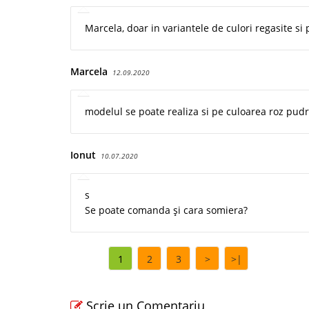
Marcela, doar in variantele de culori regasite si p
Marcela
12.09.2020
modelul se poate realiza si pe culoarea roz pudr
Ionut
10.07.2020
s
Se poate comanda și cara somiera?
1
2
3
>
>|
Scrie un Comentariu