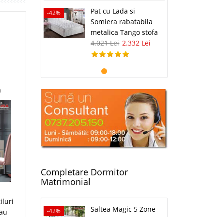
Pat cu Lada si
-42%
Somiera rabatabila
metalica Tango stofa
4.021 Lei
2.332 Lei
a
Completare Dormitor
Matrimonial
iluri
Saltea Magic 5 Zone
-42%
sau