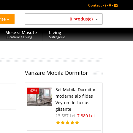
Contact -
-
-
rite
0 produs(e)
Mese si Masute
Living
Bucatarie / Living
Sufragerie
Vanzare Mobila Dormitor
Set Mobila Dormitor
-42%
moderna alb fildes
Veyron de Lux usi
glisante
13.587 Lei
7.880 Lei