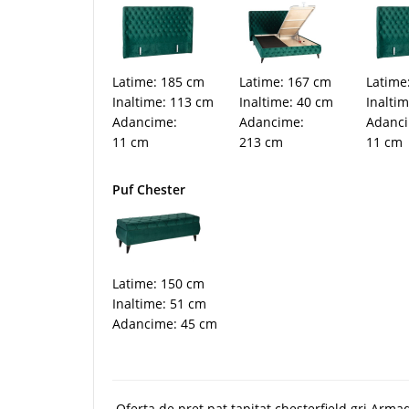
Latime: 185 cm
Latime: 167 cm
Latime
Inaltime: 113 cm
Inaltime: 40 cm
Inalti
Adancime:
Adancime:
Adanc
11 cm
213 cm
11 cm
Puf Chester
Latime: 150 cm
Inaltime: 51 cm
Adancime: 45 cm
Oferta de pret pat tapitat chesterfield gri Arma