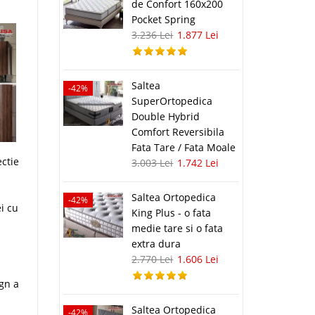
de Confort 160x200
Pocket Spring
3.236 Lei
1.877 Lei
Saltea
-42%
SuperOrtopedica
Double Hybrid
Comfort Reversibila
Fata Tare / Fata Moale
ectie
3.003 Lei
1.742 Lei
Saltea Ortopedica
-42%
i cu
King Plus - o fata
medie tare si o fata
extra dura
2.770 Lei
1.606 Lei
gn a
Saltea Ortopedica
-42%