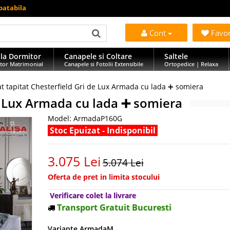
batabila
Cont
Favo
la Dormitor
Canapele si Coltare
Saltele
tor Matrimonial
Canapele si Fotolii Extensibile
Ortopedice | Relaxa
at tapitat Chesterfield Gri de Lux Armada cu lada ➕ somiera
de Lux Armada cu lada ➕ somiera
Model:
ArmadaP160G
Stoc Epuizat - Indisponibil
3.075 Lei
5.074 Lei
Oferta de pret in limita stocului
Verificare colet la livrare
Transport Gratuit Bucuresti
Variante ArmadaM