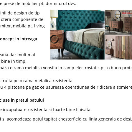
 piese de mobilier pt. dormitorul dvs.
inii de design de tip
il ofera componente de
mitor, mobila pt. living
Concept in intreaga
feaua dar mult mai
e bine in timp.
 baza o rama metalica vopsita in camp electrostatic pt. o buna prot
truita pe o rama metalica rezistenta.
u 4 pistoane pe gaz ce usureaza operatiunea de ridicare a somiere
cluse in pretul patului
incapatoare rezistenta si foarte bine finisata.
 si acomodeaza patul tapitat chesterfield cu linia generala de desi