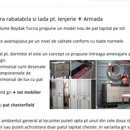
ra rabatabila si lada pt. lenjerie ⚜️ Armada
 lume Boydak Turcia propune un model nou de pat tapitat pe stil
te avantajoasa pe un nivel de calitate conform cu toate normele
t pt. dormitor el este un concept ce propune intreaga amenajare 
ign.
trimonial sunt desenate
componentele de
rimonial de lux cu pat
eld gri ➕
set mobilier
cu
pat chesterfield
ambientul general al locuintei puteti opta pt unul din cele doua st
 sau puteti achizitiona doar patul tapitat chester, in varianta gri 