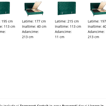
: 195 cm
Latime: 177 cm
Latime: 215 cm
Latime: 19
me: 113 cm
Inaltime: 40 cm
Inaltime: 113 cm
Inaltime: 4
ime:
Adancime:
Adancime:
Adancime:
213 cm
11 cm
213 cm
da include si
Transport Gratuit
in zona
Bucuresti
dar si
Livrare in