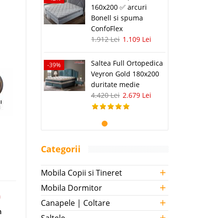
160x200 ✅ arcuri
Bonell si spuma
ConfoFlex
1.912 Lei
1.109 Lei
Saltea Full Ortopedica
-39%
Veyron Gold 180x200
duritate medie
4.420 Lei
2.679 Lei
Categorii
+
Mobila Copii si Tineret
+
Mobila Dormitor
m
+
Canapele | Coltare
m
+