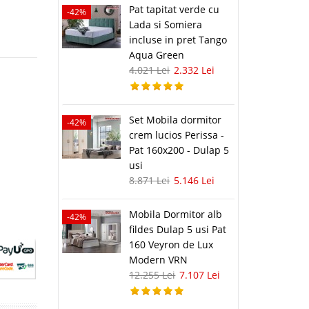
Pat tapitat verde cu
-42%
Lada si Somiera
incluse in pret Tango
Aqua Green
4.021 Lei
2.332 Lei
Set Mobila dormitor
-42%
crem lucios Perissa -
Pat 160x200 - Dulap 5
usi
8.871 Lei
5.146 Lei
Mobila Dormitor alb
-42%
fildes Dulap 5 usi Pat
160 Veyron de Lux
Modern VRN
12.255 Lei
7.107 Lei