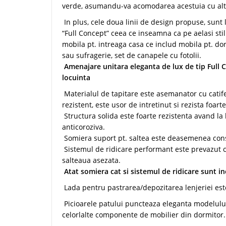
verde, asumandu-va acomodarea acestuia cu alte
In plus, cele doua linii de design propuse, sunt l
“Full Concept” ceea ce inseamna ca pe aelasi st
mobila pt. intreaga casa ce includ mobila pt. dor
sau sufragerie, set de canapele cu fotolii.
Amenajare unitara eleganta de lux de tip Full 
locuinta
Materialul de tapitare este asemanator cu cati
rezistent, este usor de intretinut si rezista foart
Structura solida este foarte rezistenta avand la
anticoroziva.
Somiera suport pt. saltea este deasemenea cons
Sistemul de ridicare performant este prevazut c
salteaua asezata.
Atat somiera cat si sistemul de ridicare sunt in
Lada pentru pastrarea/depozitarea lenjeriei este 
Picioarele patului puncteaza eleganta modelului
celorlalte componente de mobilier din dormitor.