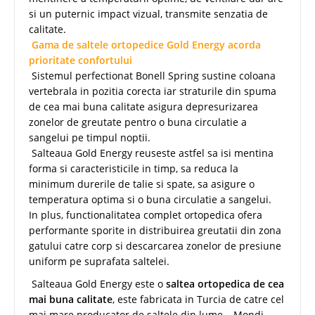
si un puternic impact vizual, transmite senzatia de
calitate.
Gama de saltele ortopedice Gold Energy acorda
prioritate confortului
Sistemul perfectionat Bonell Spring sustine coloana
vertebrala in pozitia corecta iar straturile din spuma
de cea mai buna calitate asigura depresurizarea
zonelor de greutate pentro o buna circulatie a
sangelui pe timpul noptii.
Salteaua Gold Energy reuseste astfel sa isi mentina
forma si caracteristicile in timp, sa reduca la
minimum durerile de talie si spate, sa asigure o
temperatura optima si o buna circulatie a sangelui.
In plus, functionalitatea complet ortopedica ofera
performante sporite in distribuirea greutatii din zona
gatului catre corp si descarcarea zonelor de presiune
uniform pe suprafata saltelei.
Salteaua Gold Energy este o
saltea ortopedica de cea
mai buna calitate
, este fabricata in Turcia de catre cel
mai mare producator de saltele din lume – Mondi