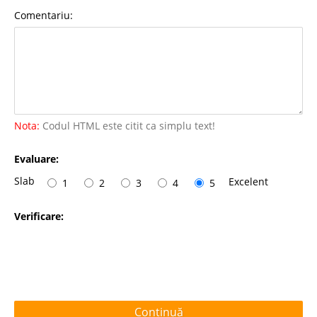
Comentariu:
Nota:
Codul HTML este citit ca simplu text!
Evaluare:
Slab
Excelent
1
2
3
4
5
Verificare:
Continuă