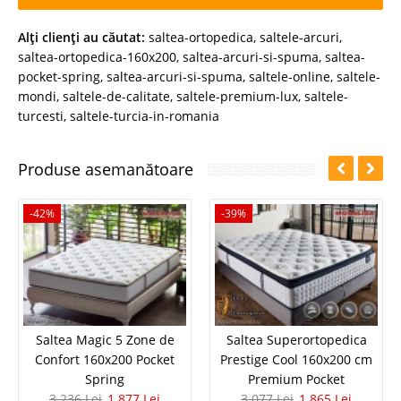
Alţi clienţi au căutat:
saltea-ortopedica
,
saltele-arcuri
,
saltea-ortopedica-160x200
,
saltea-arcuri-si-spuma
,
saltea-
pocket-spring
,
saltea-arcuri-si-spuma
,
saltele-online
,
saltele-
mondi
,
saltele-de-calitate
,
saltele-premium-lux
,
saltele-
turcesti
,
saltele-turcia-in-romania
Produse asemanătoare
-42%
-39%
Saltea Magic 5 Zone de
Saltea Superortopedica
Confort 160x200 Pocket
Prestige Cool 160x200 cm
Spring
Premium Pocket
3.236 Lei
1.877 Lei
3.077 Lei
1.865 Lei