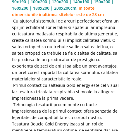
90x190 | 100x200 | 120x200 | 140x190 | 150x200 |
160x200 | 180x200 | 200x200cm.
In toate
dimensiunile inaltimea sltelelor este de 28 cm
Cu ajutorul sistemului de arcuri perfectionat ofera un
sprijin echilibrat zonei taliei si spatelui iar impreuna
cu tesatura matlasata respirabila de ultima generatie,
creste calitatea somnului si implicit calitatea vietii. O
saltea ortopedica nu trebuie sa fie o saltea ieftna, o
saltea ortopedica trebuie sa fie o saltea de calitate, sa
fie produsa de un producator de prestigiu cu
experienta de zeci de ani si sa aibe un pret avantajos,
un pret corect raportat la calitatea somnului, calitatea
materialelor si caracteristicile reale.
Primul contact cu salteaua Gold energy este cel vizual
iar tesatura tricotata respirabila si moale la atingere
impresioneaza la prima vedere.
Tehnologia tesaturii proeminente cu bucle
impresioneaza de la primul contact, ofera senzatia de
lejeritate, de compatibilitate cu corpul nostru.
Tesatura Boucle Gold Energy joaca si un rol de
mentinere a temperaturii optime, de ventilare dar are