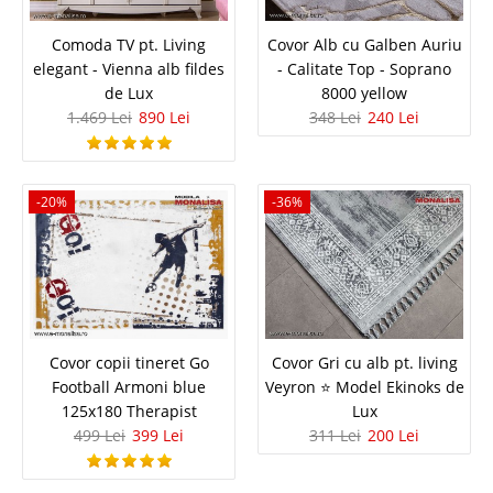
Comoda TV pt. Living
Covor Alb cu Galben Auriu
elegant - Vienna alb fildes
- Calitate Top - Soprano
de Lux
8000 yellow
1.469 Lei
890 Lei
348 Lei
240 Lei
Canapea verde moderna Veyron de
Lux original
-20%
-36%
Canapele moderne de lux catifea verde inchis - Veyron ⭐ Pret cu
Transport Gratuit Bucuresti Setul de canapele si fotolii Veyron prezinta
un design de exceptie pe stil modern iar oferta de preturi canapele si
fotolii este foarte avantajoasa.. &n..
Compara
Covor copii tineret Go
Covor Gri cu alb pt. living
5.074 Lei
Football Armoni blue
Veyron ⭐ Model Ekinoks de
3.075 Lei
Pret Redus
125x180 Therapist
Lux
Stoc Epuizat - Indisponibil
499 Lei
399 Lei
311 Lei
200 Lei
Adauga la Favorite