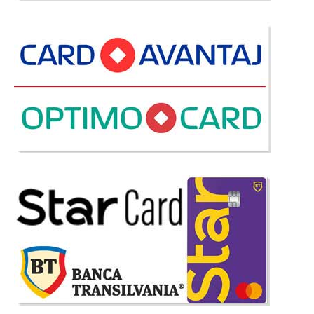
Coltar turcoaz extensibil mare pt.
living New Minas
Coltar extensibil albastru turcoaz mare pt. living sau sufragerie New
Minas Indiferent ca sunteti din Pitesti Sibiu Constanta Iasi sau Bucuresti
ori din alta localitate din Romania tendintele si ideile de amenajare a zonei
de living sunt asemanatoare. O lume din..
Compara
6.775 Lei
4.705 Lei
Pret Redus
Stoc Epuizat - Indisponibil
Adauga la Favorite
-43%