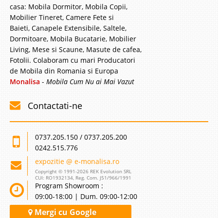
casa: Mobila Dormitor, Mobila Copii,
Stoc Epuizat - Indisponibil
Mobilier Tineret, Camere Fete si
Adauga la Favorite
Baieti, Canapele Extensibile, Saltele,
Dormitoare, Mobila Bucatarie, Mobilier
Living, Mese si Scaune, Masute de cafea,
-39%
Fotolii. Colaboram cu mari Producatori
de Mobila din Romania si Europa
Monalisa
-
Mobila Cum Nu ai Mai Vazut
Contactati-ne
Comoda TV pt. Living elegant -
0737.205.150 / 0737.205.200
Vienna alb fildes de Lux
0242.515.776
Comode Tv de Calitate pentru living sau dormitor – Vienna de Lux alb
expozitie @ e-monalisa.ro
fildes clasic Va recomndam o comoda tv alba superba ce este parte a
Copyright © 1991-2026 REK Evolution SRL
liniei de mobila si mobilier de tip FullConcept Vienna pe stil clasic adaptat
CUI: RO1932134, Reg. Com. J51/966/1991
ideilor de amenajare contemporane. &nb..
Program Showroom :
09:00-18:00 | Dum. 09:00-12:00
Compara
Mergi cu Google