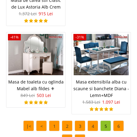
Masa de cafea stil Clasic
dormit si lada ⭐ Dearborn este un coltar extensibil pat cu sezlong
de Lux Astoria Alb Crem
confortabil si practic ce poate asigura atat relaxarea de zi cu zi cat si un
1.372 Lei
915 Lei
somn odihnitor pe timpul noptilor. D..
Compara
-41%
-31%
4.876 Lei
3.367 Lei
Pret Redus
Stoc Epuizat - Indisponibil
Adauga la Favorite
Masa de toaleta cu oglinda
Masa extensibila alba cu
-45%
Mabel alb fildes ⚜️
scaune si banchete Diana -
849 Lei
503 Lei
Lemn+MDF
1.583 Lei
1.097 Lei
|<
<
1
2
3
4
5
6
Coltar extensibil ieftin cu Sezlong