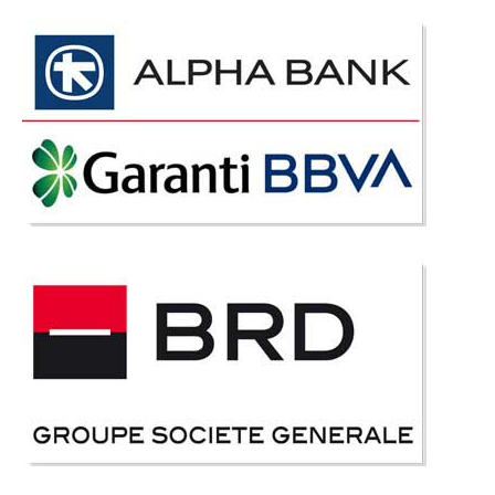
Comoda TV alb gri antracit moderna
de Lux Prada
Comode tv pt. living modern de Lux – Alb Gri antracit – Prada original
LINIA DE MOBILIER PRADA ESTE IN LICHIDARE DE STOC Va rugam sa ne
contactati pt. confirmare stocuri Pentru mobilarea unui living pe stil
modern se recomanda componente de..
Compara
823 Lei
470 Lei
Pret Redus
Stoc Epuizat - Indisponibil
Adauga la Favorite
-39%