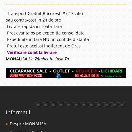
Compara
Transport Gratuit Bucuresti * (2-5 zile)
sau contra-cost in 24 de ore
348 Lei
Livrare rapida in Toata Tara
240 Lei
Pret avantajos pe expeditie consolidata
Pret Redus
Expeditiile in tara NU tin cont de distanta
Stoc Epuizat - Indisponibil
Pretul este acelasi indiferent de Oras
Adauga la Favorite
Verificare colet la livrare
MONALISA
Un Zâmbet în Casa Ta
-20%
Covor copii tineret Go Football
Informatii
Armoni blue 125x180 Therapist
Despre MONALISA
Covor de calitate pentru copii si tineret fotbal Armoni blue 125x180