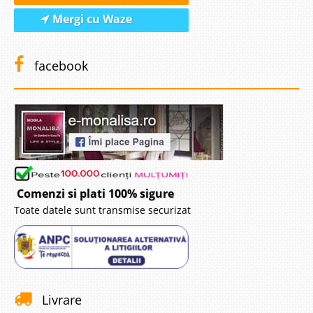
1.469 Lei
Mergi cu Waze
890 Lei
Pret Redus
Stoc Epuizat - Indisponibil
facebook
Adauga la Favorite
-31%
Comenzi si plati 100% sigure
Toate datele sunt transmise securizat
Covor Alb cu Galben Auriu - Calitate
Top - Soprano 8000 yellow
Covor Alb cu Galben Auriu de Calitate – Model Original de Lux – Soprano
8000 yellow Alegerea covorului potrivit pentru living poate fi usor dificila
atunci cand va doriti o amenajare eleganta. Din punct de vedere al calitatii
Livrare
noi recoma..