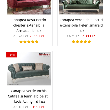
2.954 Lei
1.790 Lei
Pret Redus
Stoc Epuizat - Indisponibil
Canapea Rosu Bordo
Canapea verde de 3 locuri
Adauga la Favorite
chester extensibila
extensibila Helen smarald
Armada de Lux
Lux
4.574 Lei
2.599 Lei
3.671 Lei
2.399 Lei
-39%
-35%
Canapea originala de Lux Prada
chester roz prafuit 3 locuri
Canapea Verde Inchis
Canapele originale Prada model chester de Lux – roz prafuit Descoperiti
Catifea si lemn alb pe stil
fascinanta linie de mobilier semnata de renumitul gigant in industria de
moda si design Prada. Daca va doriti un ambient deosebit cu un set de
clasic Avangard Lux
canapele si fotolii superb ..
4.910 Lei
3.199 Lei