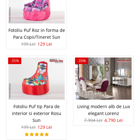
3.357 Lei
2.474 Lei
Pret Redus
Stoc Epuizat - Indisponibil
Fotoliu Puf Roz in forma de
Adauga la Favorite
Para Copii/Tineret Sun
199 Lei
129 Lei
-26%
-35%
-39%
Coltar extensibil cu lada pe stofa
albastru marin Elegant
Fotoliu Puf tip Para de
Living modern alb de Lux
interior si exterior Rosu
elegant Lorenz
Coltare extensibile cu lada | Canapele de colt pe stofa bleumarin – Elegant
Sun
7.904 Lei
4.790 Lei
Atunci cand cautati o canapea de colt pentru sufragerie sau un coltar
199 Lei
129 Lei
extensibil pentru living va recomandam sa aveti in vedere marimea
suprafetei de dormit, grila de preturi de vanzare dar si utilit..