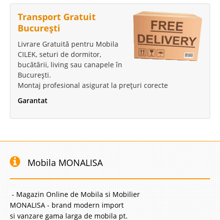
Transport Gratuit
-39%
București
Livrare Gratuită pentru Mobila
CILEK, seturi de dormitor,
bucătării, living sau canapele în
București.
Montaj profesional asigurat la prețuri corecte
Comoda TV alba lucioasa Helen de
Garantat
lux ⭐
Comoda tv alba lucioasa de lux – Helen ⭐ cu panou de perete polita si
dulap incluse in pret Livingul dvs. merita o amenajare de exceptie iar
comoda lunga pentru televizor este piesa centrala intr-un ambient modern
si elegant. Alb fildes lucios este o n..
Mobila MONALISA
Compara
- Magazin Online de Mobila si Mobilier
2.937 Lei
MONALISA - brand modern import
1.780 Lei
si vanzare gama larga de mobila pt.
Pret Redus