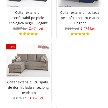
Bordo Alegerea unei canapele de culoare rosie pentru living este o
adevarata provocare iar daca ambientul general este unul de lux cu
influente moderne atunci canapeaua new chester Armada rosie poate fi
Coltar extensibil
Coltar extensibil cu lada
alege..
confortabil pe piele
pe stofa albastru marin
ecologica negru Elegant
Elegant
Compara
3.357 Lei
2.474 Lei
3.357 Lei
2.474 Lei
4.574 Lei
2.599 Lei
Pret Redus
-31%
Stoc Epuizat - Indisponibil
Adauga la Favorite
-35%
Coltar extensibil cu spatiu
de dormit lada si sezlong
Dearborn
4.876 Lei
3.367 Lei