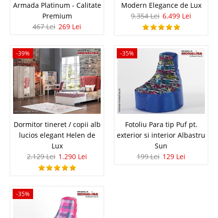
Stoc Epuizat - Indisponibil
Armada Platinum - Calitate
Modern Elegance de Lux
Premium
9.354 Lei
6.499 Lei
Adauga la Favorite
467 Lei
269 Lei
-26%
-39%
-35%
Coltar extensibil confortabil pe piele
Dormitor tineret / copii alb
Fotoliu Para tip Puf pt.
ecologica negru Elegant
lucios elegant Helen de
exterior si interior Albastru
Lux
Sun
Coltare extensibile confortabile pe piele ecologica | Canapele de colt -
2.129 Lei
1.290 Lei
199 Lei
129 Lei
Elegant Daca sunteti in cautarea unui coltar cu suprafata de dormit foarte
mare ce ofera un confort de invidiat atunci canapeaua de colt cu sau fara
taburetul otoman este alegerea potrivita. ..
-35%
Compara