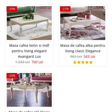
Compara
-39%
-37%
3.357 Lei
2.474 Lei
Pret Redus
Stoc Epuizat - Indisponibil
Adauga la Favorite
Masa cafea lemn si mdf
Masa de cafea alba pentru
pentru living elegant
living clasic Elegance
-31%
Avangard Lux
862 Lei
543 Lei
1.243 Lei
760 Lei
-33%
Coltar extensibil cu spatiu de dormit
lada si sezlong Dearborn
Coltare extensibile CL 3 -2 -1 locuri pe stofa maro bej pipit cu spatiu de