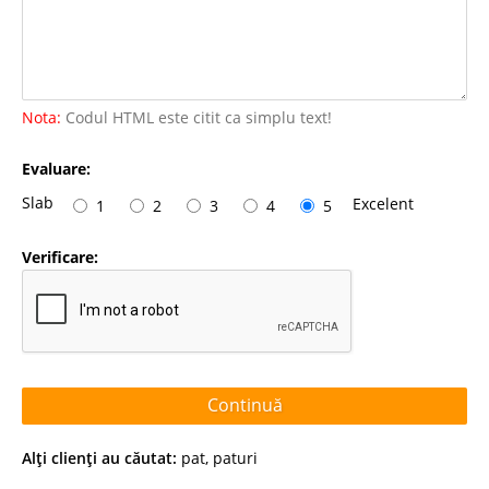
Nota:
Codul HTML este citit ca simplu text!
Evaluare:
Slab
Excelent
1
2
3
4
5
Verificare:
Continuă
Alţi clienţi au căutat:
pat
,
paturi