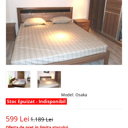
Model:
Osaka
Stoc Epuizat - Indisponibil
599 Lei
1.189 Lei
Oferta de pret in limita stocului