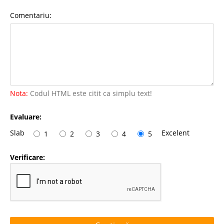
Comentariu:
Nota:
Codul HTML este citit ca simplu text!
Evaluare:
Slab
Excelent
1
2
3
4
5
Verificare: