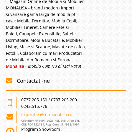
- Magazin Online de Mobila si Mobilier
MONALISA - brand modern import
si vanzare gama larga de mobila pt.
casa: Mobila Dormitor, Mobila Copii,
Mobilier Tineret, Camere Fete si
Baieti, Canapele Extensibile, Saltele,
Dormitoare, Mobila Bucatarie, Mobilier
Living, Mese si Scaune, Masute de cafea,
Fotolii. Colaboram cu mari Producatori
de Mobila din Romania si Europa
Monalisa
-
Mobila Cum Nu ai Mai Vazut
Contactati-ne
0737.205.150 / 0737.205.200
0242.515.776
expozitie @ e-monalisa.ro
Copyright © 1991-2026 REK Evolution SRL
CUI: RO1932134, Reg. Com. J51/966/1991
Program Showroom :