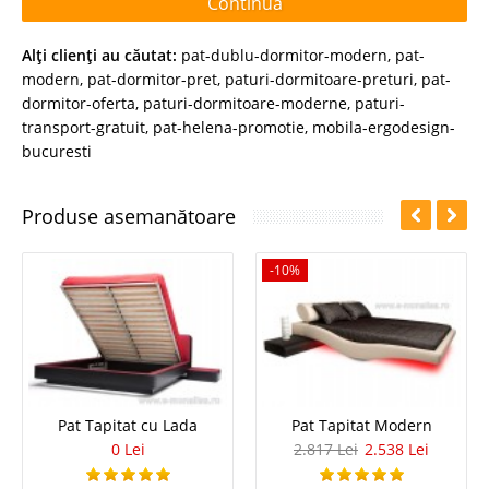
Continuă
Alţi clienţi au căutat:
pat-dublu-dormitor-modern
,
pat-
modern
,
pat-dormitor-pret
,
paturi-dormitoare-preturi
,
pat-
dormitor-oferta
,
paturi-dormitoare-moderne
,
paturi-
transport-gratuit
,
pat-helena-promotie
,
mobila-ergodesign-
bucuresti
Produse asemanătoare
-10%
Pat Tapitat cu Lada
Pat Tapitat Modern
0 Lei
2.817 Lei
2.538 Lei