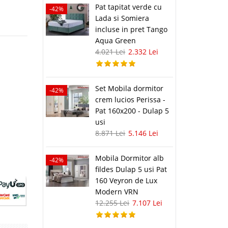
Pat tapitat verde cu
-42%
Lada si Somiera
incluse in pret Tango
Aqua Green
4.021 Lei
2.332 Lei
Set Mobila dormitor
-42%
crem lucios Perissa -
Pat 160x200 - Dulap 5
usi
8.871 Lei
5.146 Lei
Mobila Dormitor alb
-42%
fildes Dulap 5 usi Pat
160 Veyron de Lux
Modern VRN
12.255 Lei
7.107 Lei