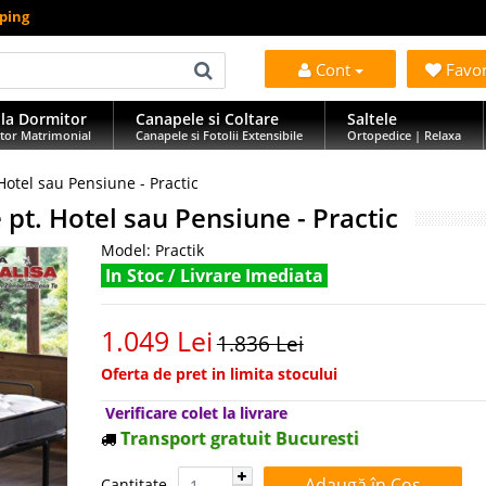
mping
Cont
Favo
la Dormitor
Canapele si Coltare
Saltele
tor Matrimonial
Canapele si Fotolii Extensibile
Ortopedice | Relaxa
 Hotel sau Pensiune - Practic
e pt. Hotel sau Pensiune - Practic
Model:
Practik
In Stoc / Livrare Imediata
1.049 Lei
1.836 Lei
Oferta de pret in limita stocului
Verificare colet la livrare
Transport gratuit Bucuresti
Cantitate:
Cantitate