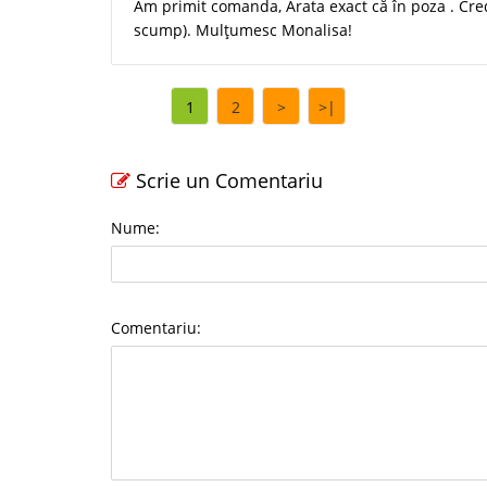
Am primit comanda, Arata exact că în poza . Cre
scump). Mulțumesc Monalisa!
1
2
>
>|
Scrie un Comentariu
Nume:
Comentariu: