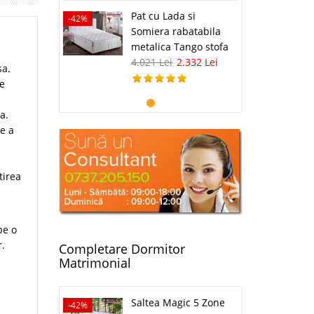
Pat cu Lada si
-42%
Somiera rabatabila
metalica Tango stofa
4.021 Lei
2.332 Lei
sa.
de
a.
de a
tirea
pe o
r.
Completare Dormitor
Matrimonial
Saltea Magic 5 Zone
-42%