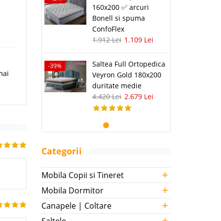
160x200 ✅ arcuri
Bonell si spuma
ConfoFlex
1.912 Lei
1.109 Lei
Saltea Full Ortopedica
-39%
mai
Veyron Gold 180x200
duritate medie
4.420 Lei
2.679 Lei
Categorii
+
Mobila Copii si Tineret
+
Mobila Dormitor
+
Canapele | Coltare
+