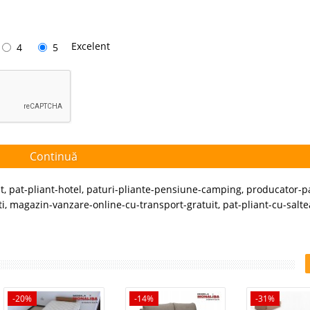
Excelent
4
5
Continuă
t
,
pat-pliant-hotel
,
paturi-pliante-pensiune-camping
,
producator-p
ti
,
magazin-vanzare-online-cu-transport-gratuit
,
pat-pliant-cu-salte
-20%
-14%
-31%