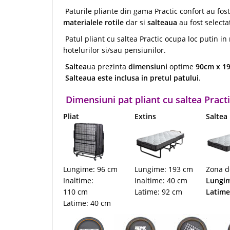
Paturile pliante din gama Practic confort au fos
materialele
rotile
dar si
salteaua
au fost select
Patul pliant cu saltea Practic ocupa loc putin in
hotelurilor si/sau pensiunilor.
Saltea
ua prezinta
dimensiuni
optime
90cm x 1
Salteaua este inclusa in pretul patului
.
Dimensiuni pat pliant cu saltea Prac
Pliat
Extins
Saltea
Lungime: 96 cm
Lungime: 193 cm
Zona d
Inaltime:
Inaltime: 40 cm
Lungim
110 cm
Latime: 92 cm
Latime
Latime: 40 cm