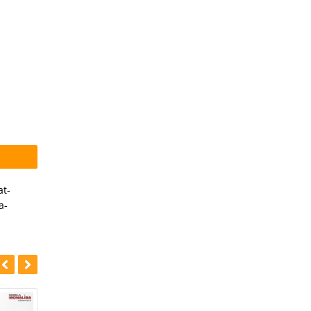
at-
a-
-9%
-10%