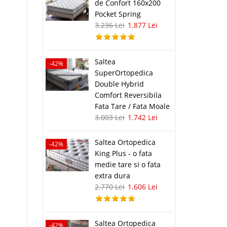
de Confort 160x200
Pocket Spring
3.236 Lei
1.877 Lei
Saltea
-42%
SuperOrtopedica
Double Hybrid
Comfort Reversibila
Fata Tare / Fata Moale
3.003 Lei
1.742 Lei
Saltea Ortopedica
-42%
King Plus - o fata
medie tare si o fata
extra dura
2.770 Lei
1.606 Lei
Saltea Ortopedica
-42%