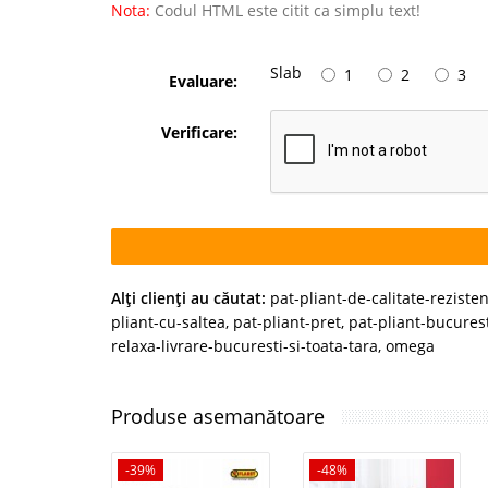
Nota:
Codul HTML este citit ca simplu text!
Slab
1
2
3
Evaluare:
Verificare:
Alţi clienţi au căutat:
pat-pliant-de-calitate-rezisten
pliant-cu-saltea
,
pat-pliant-pret
,
pat-pliant-bucures
relaxa-livrare-bucuresti-si-toata-tara
,
omega
Produse asemanătoare
-39%
-48%