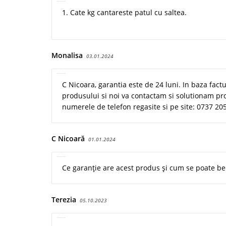
1. Cate kg cantareste patul cu saltea.
Monalisa
03.01.2024
C Nicoara, garantia este de 24 luni. In baza factur
produsului si noi va contactam si solutionam pr
numerele de telefon regasite si pe site: 0737 20
C Nicoară
01.01.2024
Ce garanție are acest produs și cum se poate be
Terezia
05.10.2023