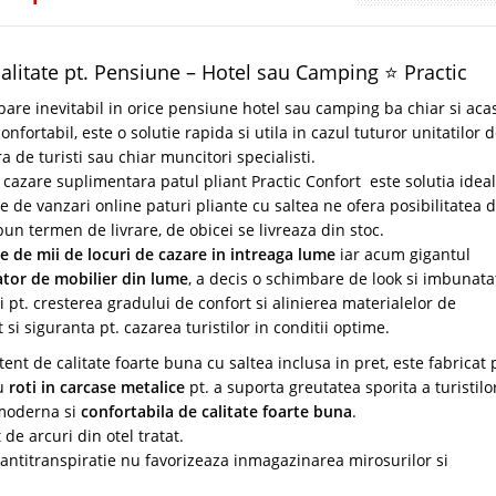
calitate pt. Pensiune – Hotel sau Camping ⭐ Practic
are inevitabil in orice pensiune hotel sau camping ba chiar si aca
nfortabil, este o solutie rapida si utila in cazul tuturor unitatilor 
de turisti sau chiar muncitori specialisti.
 cazare suplimentara patul pliant Practic Confort este solutia ideal
 de vanzari online paturi pliante cu saltea ne ofera posibilitatea 
 bun termen de livrare, de obicei se livreaza din stoc.
te de mii de locuri de cazare in intreaga lume
iar acum gigantul
tor de mobilier din lume
, a decis o schimbare de look si imbunata
 si pt. cresterea gradului de confort si alinierea materialelor de
 si siguranta pt. cazarea turistilor in conditii optime.
ent de calitate foarte buna cu saltea inclusa in pret, este fabricat 
cu
roti in carcase metalice
pt. a suporta greutatea sporita a turistilo
 moderna si
confortabila de calitate foarte buna
.
de arcuri din otel tratat.
d antitranspiratie nu favorizeaza inmagazinarea mirosurilor si