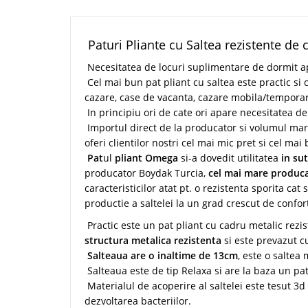
Paturi Pliante cu Saltea rezistente de 
Necesitatea de locuri suplimentare de dormit ap
Cel mai bun pat pliant cu saltea este practic si co
cazare, case de vacanta, cazare mobila/temporara 
In principiu ori de cate ori apare necesitatea de
Importul direct de la producator si volumul mare
oferi clientilor nostri cel mai mic pret si cel mai
Pat
ul
pliant Omega
si-a dovedit utilitatea
in su
producator Boydak Turcia,
cel mai mare produca
caracteristicilor atat pt. o rezistenta sporita cat
productie a saltelei la un grad crescut de confort
Practic este un pat pliant cu cadru metalic rezist
structura metalica rezistenta
si este prevazut 
Salteaua are o inaltime de 13cm
, este o saltea
Salteaua este de tip Relaxa si are la baza un pat 
Materialul de acoperire al saltelei este tesut 3
dezvoltarea bacteriilor.