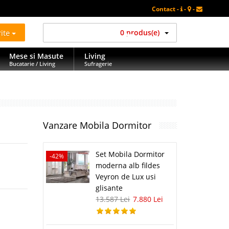
Contact -
-
-
rite
0 produs(e)
Mese si Masute
Living
Bucatarie / Living
Sufragerie
Vanzare Mobila Dormitor
Set Mobila Dormitor
-42%
moderna alb fildes
Veyron de Lux usi
glisante
13.587 Lei
7.880 Lei