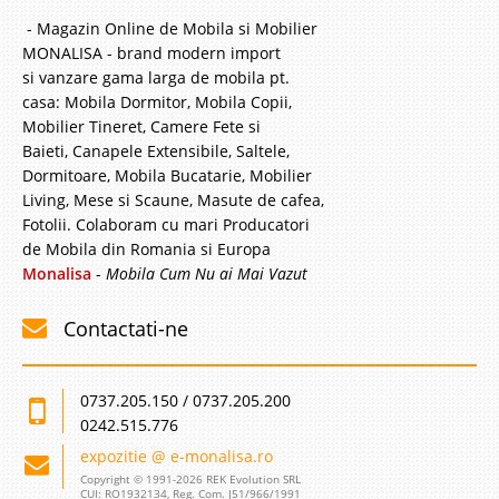
- Magazin Online de Mobila si Mobilier
MONALISA - brand modern import
si vanzare gama larga de mobila pt.
casa: Mobila Dormitor, Mobila Copii,
Mobilier Tineret, Camere Fete si
Baieti, Canapele Extensibile, Saltele,
Dormitoare, Mobila Bucatarie, Mobilier
Living, Mese si Scaune, Masute de cafea,
Fotolii. Colaboram cu mari Producatori
de Mobila din Romania si Europa
Monalisa
-
Mobila Cum Nu ai Mai Vazut
Contactati-ne
0737.205.150 / 0737.205.200
0242.515.776
expozitie @ e-monalisa.ro
Copyright © 1991-2026 REK Evolution SRL
CUI: RO1932134, Reg. Com. J51/966/1991