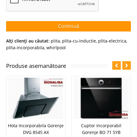
Continuă
Alţi clienţi au căutat:
plita
,
plita-cu-inductie
,
plita-electrica
,
plita-incorporabila
,
whirlpool
Produse asemanătoare
Hota Incorporabila Gorenje
Cuptor Incorporabil
DVG 8545 AX
Gorenje BO 71 SYB