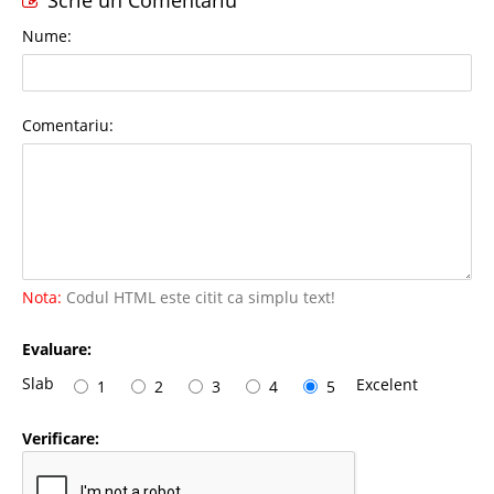
Nume:
Comentariu:
Nota:
Codul HTML este citit ca simplu text!
Evaluare:
Slab
Excelent
1
2
3
4
5
Verificare: