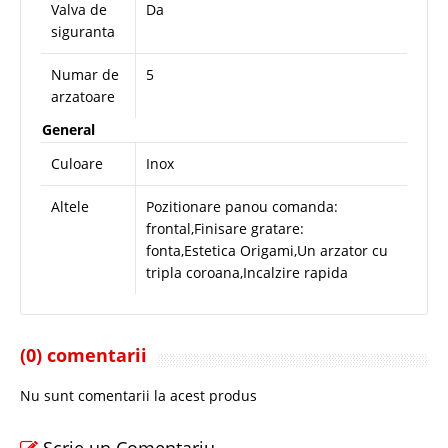
Valva de
Da
siguranta
Numar de
5
arzatoare
General
Culoare
Inox
Altele
Pozitionare panou comanda:
frontal,Finisare gratare:
fonta,Estetica Origami,Un arzator cu
tripla coroana,Incalzire rapida
(0) comentarii
Nu sunt comentarii la acest produs
Scrie un Comentariu