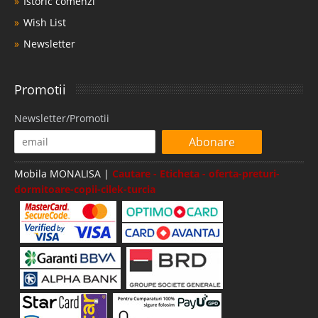
Istoric comenzi
Wish List
Newsletter
Promotii
Newsletter/Promotii
Abonare
Mobila MONALISA |
Cautare - Eticheta - oferta-preturi-
dormitoare-copii-cilek-turcia