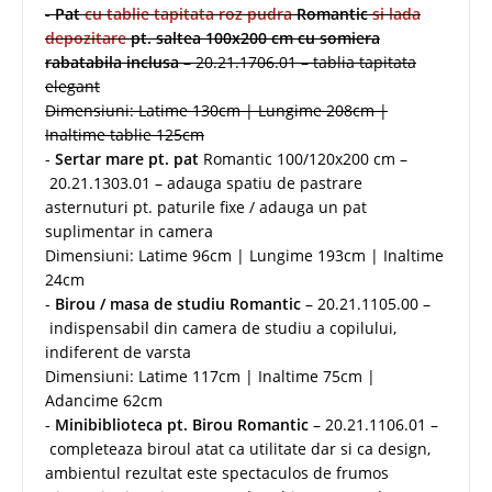
-
Pat
cu tablie tapitata roz pudra
Romantic
si lada
depozitare
pt. saltea 100x200 cm cu somiera
rabatabila inclusa
– 20.21.1706.01 – tablia tapitata
elegant
Dimensiuni: Latime 130cm | Lungime 208cm |
Inaltime tablie 125cm
-
Sertar mare pt. pat
Romantic 100/120x200 cm –
20.21.1303.01 – adauga spatiu de pastrare
asternuturi pt. paturile fixe / adauga un pat
suplimentar in camera
Dimensiuni: Latime 96cm | Lungime 193cm | Inaltime
24cm
-
Birou / masa de studiu Romantic
– 20.21.1105.00 –
indispensabil din camera de studiu a copilului,
indiferent de varsta
Dimensiuni: Latime 117cm | Inaltime 75cm |
Adancime 62cm
-
Minibiblioteca pt. Birou Romantic
– 20.21.1106.01 –
completeaza biroul atat ca utilitate dar si ca design,
ambientul rezultat este spectaculos de frumos