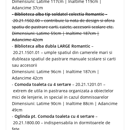
Dimensiuni: Latime 117cm | Inaltime 119cm |
Adancime 37cm
-
Biblioteca alba tip soldatel colectia Romantic
–
20.21.1502.00 – contribuie la nota de design si ofera
spatiu de pastrare carti, caiete, accesorii scolare etc.
Dimensiuni: Latime 59cm | Inaltime 187cm |
Adancime 42cm
-
Biblioteca alba dubla LARGE Romantic
–
20.21.1501.01 – umple spatiul din camerele mari si
dubleaza spatiul de pastrare manuale scolare si carti
sau accesorii
Dimensiuni: Latime 96cm | Inaltime 187cm |
Adancime 42cm
-
Comoda toaleta cu 4 sertare
– 20.21.1201.01 –
extrem de utila in pastrarea organizata a obiectelor
mici de lenjerie, in special in cazul domnisoarelor
Dimensiuni: Latime 90cm | Inaltime 88cm | Adancime
49cm
-
Oglinda pt. Comoda toaleta cu 4 sertare
–
20.21.1800.00 – indispensabila in dormitoarele de
fete