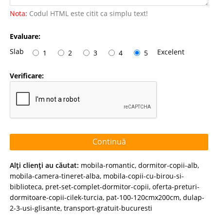
Nota:
Codul HTML este citit ca simplu text!
Evaluare:
Slab
Excelent
1
2
3
4
5
Verificare:
Continuă
Alţi clienţi au căutat:
mobila-romantic
,
dormitor-copii-alb
,
mobila-camera-tineret-alba
,
mobila-copii-cu-birou-si-
biblioteca
,
pret-set-complet-dormitor-copii
,
oferta-preturi-
dormitoare-copii-cilek-turcia
,
pat-100-120cmx200cm
,
dulap-
2-3-usi-glisante
,
transport-gratuit-bucuresti