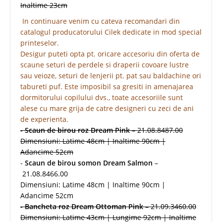
Inaltime 23cm
In continuare venim cu cateva recomandari din
catalogul producatorului Cilek dedicate in mod special
printeselor.
Desigur puteti opta pt. oricare accesoriu din oferta de
scaune seturi de perdele si draperii covoare lustre
sau veioze, seturi de lenjerii pt. pat sau baldachine ori
tabureti puf. Este imposibil sa gresiti in amenajarea
dormitorului copilului dvs., toate accesoriile sunt
alese cu mare grija de catre designeri cu zeci de ani
de experienta.
-
Scaun de birou roz Dream Pink
– 21.08.8487.00
Dimensiuni: Latime 48cm | Inaltime 90cm |
Adancime 52cm
-
Scaun de birou somon Dream Salmon
–
21.08.8466.00
Dimensiuni: Latime 48cm | Inaltime 90cm |
Adancime 52cm
-
Bancheta roz Dream Ottoman Pink
– 21.09.3460.00
Dimensiuni: Latime 43cm | Lungime 92cm | Inaltime