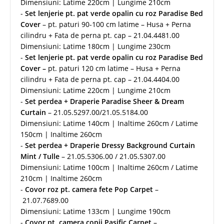
Dimensiuni: Latime 220cm | Lungime 210cm
-
Set lenjerie pt. pat
verde opalin cu
roz Paradise Bed
Cover
– pt. paturi 90-100 cm latime – Husa + Perna
cilindru + Fata de perna pt. cap – 21.04.4481.00
Dimensiuni: Latime 180cm | Lungime 230cm
-
Set lenjerie pt. pat
verde opalin cu
roz Paradise Bed
Cover –
pt. paturi 120 cm latime – Husa + Perna
cilindru + Fata de perna pt. cap – 21.04.4404.00
Dimensiuni: Latime 220cm | Lungime 210cm
-
Set perdea + Draperie Paradise Sheer & Dream
Curtain
– 21.05.5297.00/21.05.5184.00
Dimensiuni: Latime 140cm | Inaltime 260cm / Latime
150cm | Inaltime 260cm
-
Set perdea + Draperie Dressy Background Curtain
Mint / Tulle
– 21.05.5306.00 / 21.05.5307.00
Dimensiuni: Latime 100cm | Inaltime 260cm / Latime
210cm | Inaltime 260cm
-
Covor roz pt. camera fete Pop Carpet
–
21.07.7689.00
Dimensiuni: Latime 133cm | Lungime 190cm
-
Covor pt. camera copii Pasific Carpet
–