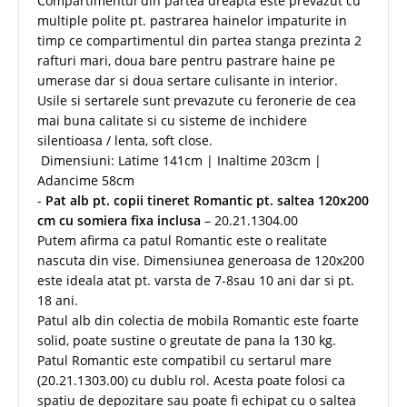
Compartimentul din partea dreapta este prevazut cu
multiple polite pt. pastrarea hainelor impaturite in
timp ce compartimentul din partea stanga prezinta 2
rafturi mari, doua bare pentru pastrare haine pe
umerase dar si doua sertare culisante in interior.
Usile si sertarele sunt prevazute cu feronerie de cea
mai buna calitate si cu sisteme de inchidere
silentioasa / lenta, soft close.
Dimensiuni: Latime 141cm | Inaltime 203cm |
Adancime 58cm
-
Pat alb pt. copii tineret Romantic pt. saltea 120x200
cm cu somiera fixa inclusa
– 20.21.1304.00
Putem afirma ca patul Romantic este o realitate
nascuta din vise. Dimensiunea generoasa de 120x200
este ideala atat pt. varsta de 7-8sau 10 ani dar si pt.
18 ani.
Patul alb din colectia de mobila Romantic este foarte
solid, poate sustine o greutate de pana la 130 kg.
Patul Romantic este compatibil cu sertarul mare
(20.21.1303.00) cu dublu rol. Acesta poate folosi ca
spatiu de depozitare sau poate fi echipat cu o saltea