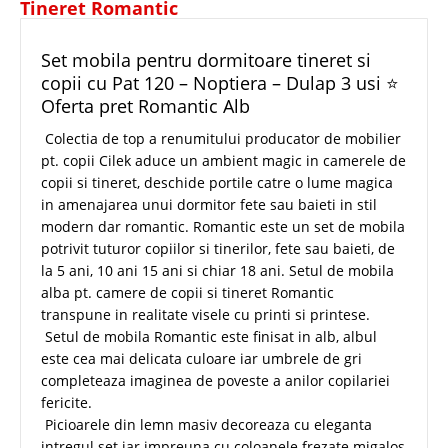
Tineret Romantic
Set mobila pentru dormitoare tineret si
copii cu Pat 120 – Noptiera – Dulap 3 usi ⭐
Oferta pret Romantic Alb
Colectia de top a renumitului producator de mobilier
pt. copii Cilek aduce un ambient magic in camerele de
copii si tineret, deschide portile catre o lume magica
in amenajarea unui dormitor fete sau baieti in stil
modern dar romantic. Romantic este un set de mobila
potrivit tuturor copiilor si tinerilor, fete sau baieti, de
la 5 ani, 10 ani 15 ani si chiar 18 ani. Setul de mobila
alba pt. camere de copii si tineret Romantic
transpune in realitate visele cu printi si printese.
Setul de mobila Romantic este finisat in alb, albul
este cea mai delicata culoare iar umbrele de gri
completeaza imaginea de poveste a anilor copilariei
fericite.
Picioarele din lemn masiv decoreaza cu eleganta
intregul set iar impreuna cu coloanele frezate migalos