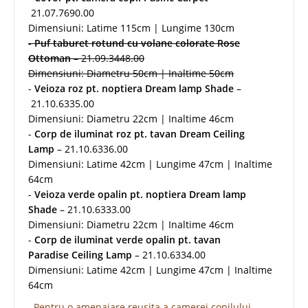
21.07.7690.00
Dimensiuni: Latime 115cm | Lungime 130cm
-
Puf taburet rotund cu volane colorate Rose
Ottoman
– 21.09.3448.00
Dimensiuni: Diametru 50cm | Inaltime 50cm
-
Veioza roz pt. noptiera Dream lamp Shade
–
21.10.6335.00
Dimensiuni: Diametru 22cm | Inaltime 46cm
-
Corp de iluminat roz pt. tavan Dream Ceiling
Lamp
– 21.10.6336.00
Dimensiuni: Latime 42cm | Lungime 47cm | Inaltime
64cm
-
Veioza verde opalin pt. noptiera Dream lamp
Shade
– 21.10.6333.00
Dimensiuni: Diametru 22cm | Inaltime 46cm
-
Corp de iluminat verde opalin pt. tavan
Paradise Ceiling Lamp
– 21.10.6334.00
Dimensiuni: Latime 42cm | Lungime 47cm | Inaltime
64cm
Pentru o amenajare reusita a camerei copilului,