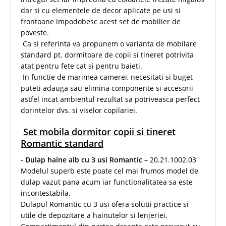
dar si cu elementele de decor aplicate pe usi si
frontoane impodobesc acest set de mobilier de
poveste.
Ca si referinta va propunem o varianta de mobilare
standard pt. dormitoare de copii si tineret potrivita
atat pentru fete cat si pentru baieti.
In functie de marimea camerei, necesitati si buget
puteti adauga sau elimina componente si accesorii
astfel incat ambientul rezultat sa potriveasca perfect
dorintelor dvs. si viselor copilariei.
Set mobila dormitor copii si tineret
Romantic standard
-
Dulap haine alb cu 3 usi Romantic
– 20.21.1002.03
Modelul superb este poate cel mai frumos model de
dulap vazut pana acum iar functionalitatea sa este
incontestabila.
Dulapul Romantic cu 3 usi ofera solutii practice si
utile de depozitare a hainutelor si lenjeriei.