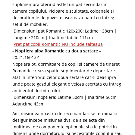
suplimentara oferind astfel un pat secundar in
camera copilului. Picioarele sculptate, coloanele si
decoratiunile de poveste asorteaza patul cu intreg
setul de mobilier.
Dimensiuni pat Romantic 120x200: Latime 138cm |
Lungime 210cm | Inaltime tablie 111cm
Pret pat copii Romantic NU include salteaua
-
Noptiera alba Romantic cu doua sertare
–
20.21.1601.01
Noptiera pt. dormitoare de copii si camere de tineret
Romantic creaza spatiu suplimentar de depozitare
atat in interiorul celor doua sertare cat si deasupra
unde poate gazdui elegant o veioza asortata cu intreg
ambientul dormitorului.
Dimensiuni noptiera: Latime 50cm | Inaltime 56cm |
Adancime 43cm
Aici misiunea noastra de recomandari se termina si
desigur incepe misiunea dvs. de a selecta din
multimea de componente optionale si a le potrivi in
dimensiunile dormitorului si necesitatile copilului sau