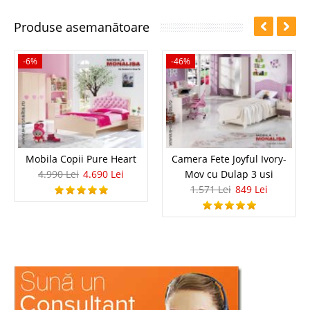
Produse asemanătoare
-6%
-46%
Mobila Copii Pure Heart
Camera Fete Joyful Ivory-
4.990 Lei
4.690 Lei
Mov cu Dulap 3 usi
1.571 Lei
849 Lei