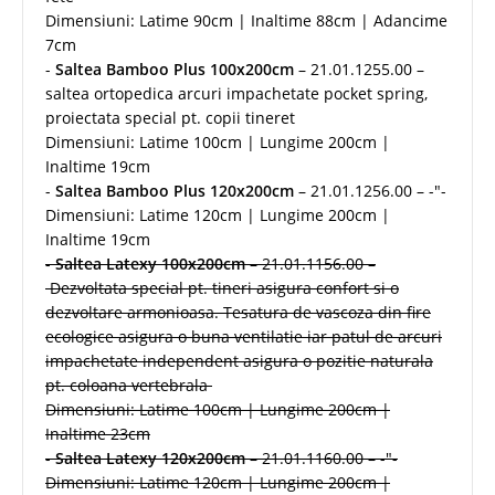
Dimensiuni: Latime 90cm | Inaltime 88cm | Adancime
7cm
-
Saltea Bamboo Plus 100x200cm
– 21.01.1255.00 –
saltea ortopedica arcuri impachetate pocket spring,
proiectata special pt. copii tineret
Dimensiuni: Latime 100cm | Lungime 200cm |
Inaltime 19cm
-
Saltea Bamboo Plus 120x200cm
– 21.01.1256.00 – -"-
Dimensiuni: Latime 120cm | Lungime 200cm |
Inaltime 19cm
-
Saltea Latexy 100x200cm
– 21.01.1156.00 –
Dezvoltata special pt. tineri asigura confort si o
dezvoltare armonioasa. Tesatura de vascoza din fire
ecologice asigura o buna ventilatie iar patul de arcuri
impachetate independent asigura o pozitie naturala
pt. coloana vertebrala
Dimensiuni: Latime 100cm | Lungime 200cm |
Inaltime 23cm
-
Saltea Latexy 120x200cm
– 21.01.1160.00 – -"-
Dimensiuni: Latime 120cm | Lungime 200cm |