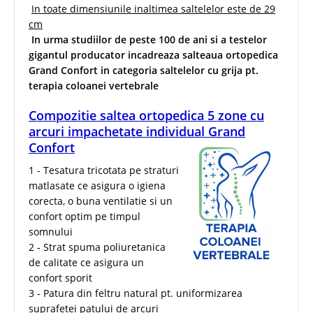
In toate dimensiunile inaltimea saltelelor este de 29
cm
In urma studiilor de peste 100 de ani si a testelor
gigantul producator incadreaza salteaua ortopedica
Grand Confort in categoria saltelelor cu grija pt.
terapia coloanei vertebrale
Compozitie saltea ortopedica 5 zone cu
arcuri impachetate individual Grand
Confort
1 - Tesatura tricotata pe straturi
matlasate ce asigura o igiena
corecta, o buna ventilatie si un
confort optim pe timpul
somnului
2 - Strat spuma poliuretanica
de calitate ce asigura un
confort sporit
3 - Patura din feltru natural pt. uniformizarea
suprafetei patului de arcuri