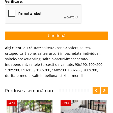
Verificare:
Continuă
Alţi clienţi au căutat:
saltea-5-zone-confort
,
saltea-
ortopedica-5-zone
,
saltea-arcuri-impachetate-individual
,
saltele-pocket-spring
,
saltele-arcuri-impachetate-
independent
,
saltele-turcesti-de-calitate
,
90x190
,
100x200
,
120x200
,
140x190
,
150x200
,
160x200
,
180x200
,
200x200
,
duritate-medie
,
saltele-bellona-istikbal-mondi
Produse asemanătoare
-42%
-39%