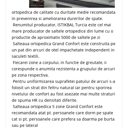
ortopedica de calitate cu duritate medie recomandata
in prevenirea si ameliorarea durerilor de spate.
Renumitul producator, ISTIKBAL Turcia este cel mai
mare producator de saltele ortopedice din lume cu o
productie de aproximativ 5000 de saltele pe zi
Salteaua ortopedica Grand Confort este construita pe
un pat din arcuri de otel impachetate independent in
saculeti textili.
Fiecarei zone a corpului, in functie de greutate, ii
corespunde o anumita rezistenta a grupului de arcuri
pe zona respectiva.
Pentru uniformizarea suprafetei patului de arcuri s-a
folosit un strat din feltru natural iar pentru sporirea
nivelului de confort au fost asezate mai multe straturi
de spuma HR cu densitati diferite.
Salteaua ortopedica 5 zone Grand Confort este
recomandata atat pt. persoanele care dorm pe spate
cat si pt. persoanele care prefera sa doarma pe burta
sau pe lateral