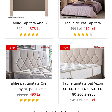
Tablie Tapitata Anouk
Tablie de Pat Tapitata
512 Lei
373 Lei
499 Lei
419 Lei
-39%
-39%
Tablie Tapitata Anouk
Tablie Tapitata de Pat - Preturi de Fabrica Pentru amenajarea unui
dormitor matrimonial trebuie avut in vedere o atmosfera calda si
Tablie pat tapitata Crem
Tablie tapitata pat Vizon
odihnitoare. Tabliile tapitate ajuta la completarea mobilierului de dormitor
Sleepy pt. pat 160cm
90-100-120-140-150-160-
si sporesc nivelul de confort al patului. Tablia..
809 Lei
490 Lei
180-200 Sleepy
Compara
545 Lei
330 Lei