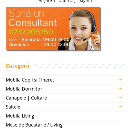
Afișare 1 - 4 din 4 (1 pagini)
512 Lei
373 Lei
Pret Redus
Stoc Epuizat - Indisponibil
Adauga la Favorite
-16%
Categorii
+
Mobila Copii si Tineret
+
Mobila Dormitor
+
Canapele | Coltare
+
Saltele
Mobila Living
Mese de Bucatarie / Living