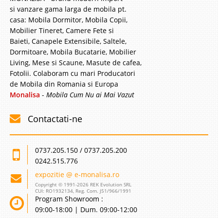
Pret Redus
si vanzare gama larga de mobila pt.
Stoc Epuizat - Indisponibil
casa: Mobila Dormitor, Mobila Copii,
Adauga la Favorite
Mobilier Tineret, Camere Fete si
Baieti, Canapele Extensibile, Saltele,
Dormitoare, Mobila Bucatarie, Mobilier
-39%
Living, Mese si Scaune, Masute de cafea,
Fotolii. Colaboram cu mari Producatori
de Mobila din Romania si Europa
Monalisa
-
Mobila Cum Nu ai Mai Vazut
Contactati-ne
0737.205.150 / 0737.205.200
0242.515.776
expozitie @ e-monalisa.ro
Copyright © 1991-2026 REK Evolution SRL
CUI: RO1932134, Reg. Com. J51/966/1991
Program Showroom :
Tablie tapitata pat Vizon 90-100-120-
09:00-18:00 | Dum. 09:00-12:00