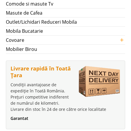
Tablie de Pat Tapitata
Comode si masute Tv
Tablie de Pat Tapitata la Pret de Fabrica Indiferent ca vorbim de
Masute de Cafea
amenajarea unui dormitor matrimonial sau de amenajarea unei camere
Outlet/Lichidari Reduceri Mobila
de hotel ori a unei pensiuni o tablie tapitata in piele ecologica este
recomandata. Tabliile de pat reprezinta o solutie ingenioasa d..
Mobila Bucatarie
+
Compara
Covoare
Mobilier Birou
499 Lei
419 Lei
Pret Redus
Livrare rapidă în Toată
Stoc Epuizat - Indisponibil
Țara
Adauga la Favorite
Condiții avantajoase de
expediție în Toată România.
Prețuri competitive indiferent
-39%
de numărul de kilometri.
Livrare din stoc în 24 de ore către orice localitate
Garantat