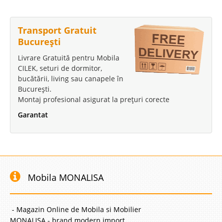
Transport Gratuit
București
Livrare Gratuită pentru Mobila
CILEK, seturi de dormitor,
bucătării, living sau canapele în
București.
Tablie pat tapitata Crem Sleepy pt.
Montaj profesional asigurat la prețuri corecte
Garantat
pat 160cm
Tablie tapitata cu stofa crem pentru pat dormitor tineret simplu sau
matrimonial dublu ⭐ Oferta de pret Tablia de pat este un element excelent
pentru a completa aspectul dar si confortul unui dormitor de tineret cel al
unui dormitor matrimonial sau a camerelor de hoteluri si ..
Mobila MONALISA
Compara
809 Lei
- Magazin Online de Mobila si Mobilier
490 Lei
MONALISA - brand modern import