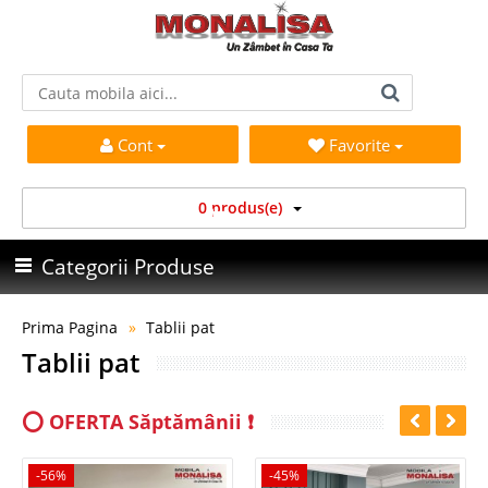
Cont
Favorite
0 produs(e)
Categorii Produse
Prima Pagina
Tablii pat
Tablii pat
⭕ OFERTA Săptămânii ❗
-56%
-45%