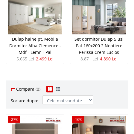
Dulap haine pt. Mobila
Set dormitor Dulap 5 usi
Dormitor Alba Clemence -
Pat 160x200 2 Noptiere
Mdf - Lemn - Pal
Perissa Crem Lucios
5.665 Lei
2.499 Lei
8.871 Lei
4.890 Lei
Compara (0)
Sortare dupa:
-27%
-27%
-16%