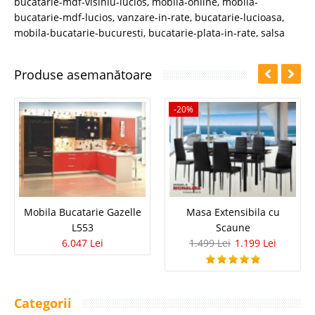
bucatarie-mdf-visiniu-lucios
,
mobila-online
,
mobila-
bucatarie-mdf-lucios
,
vanzare-in-rate
,
bucatarie-lucioasa
,
mobila-bucatarie-bucuresti
,
bucatarie-plata-in-rate
,
salsa
Produse asemanătoare
-20%
Mobila Bucatarie Gazelle
Masa Extensibila cu
L553
Scaune
6.047 Lei
1.499 Lei
1.199 Lei
Categorii