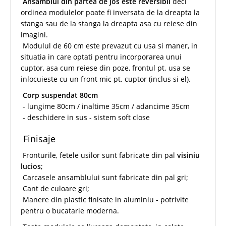
Ansamblul din partea de jos este reversibil
deci
ordinea modulelor poate fi inversata de la dreapta la
stanga sau de la stanga la dreapta asa cu reiese din
imagini.
Modulul de 60 cm este prevazut cu usa si maner, in
situatia in care optati pentru incorporarea unui
cuptor, asa cum reiese din poze, frontul pt. usa se
inlocuieste cu un front mic pt. cuptor (inclus si el).
Corp suspendat 80cm
- lungime 80cm / inaltime 35cm / adancime 35cm
- deschidere in sus - sistem soft close
Finisaje
Fronturile, fetele usilor sunt fabricate din pal
visiniu
lucios
;
Carcasele ansamblului sunt fabricate din pal gri;
Cant de culoare gri;
Manere din plastic finisate in aluminiu - potrivite
pentru o bucatarie moderna.