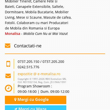
Mobilier Tineret, Camere Fete si
Baieti, Canapele Extensibile, Saltele,
Dormitoare, Mobila Bucatarie, Mobilier
Living, Mese si Scaune, Masute de cafea,
Fotolii. Colaboram cu mari Producatori
de Mobila din Romania si Europa
Monalisa
-
Mobila Cum Nu ai Mai Vazut
Contactati-ne
0737.205.150 / 0737.205.200
0242.515.776
expozitie @ e-monalisa.ro
Copyright © 1991-2026 REK Evolution SRL
CUI: RO1932134, Reg. Com. J51/966/1991
Program Showroom :
09:00-18:00 | Dum. 09:00-12:00
Mergi cu Google
Mergi cu Waze