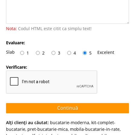
Nota:
Codul HTML este citit ca simplu text!
Evaluare:
Slab
Excelent
1
2
3
4
5
Verificare:
Continuă
Alţi clienţi au căutat:
bucatarie-moderna
,
kit-complet-
bucatarie
,
pret-bucatarie-mica
,
mobila-bucatarie-in-rate
,